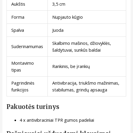
Aukštis
3,5 cm
Forma
Nupjauto kūgio
Spalva
Juoda
Skalbimo mašinos, džiovyklės,
Suderinamumas
šaldytuvai, sunkūs baldai
Montavimo
Rankinis, be įrankių
tipas
Pagrindinės
Antivibracija, triukšmo mažinimas,
funkcijos
stabilumas, grindų apsauga
Pakuotės turinys
4 x antivibraciniai TPR gumos padeliai