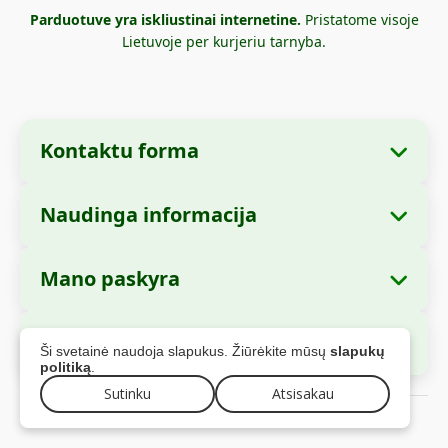
Parduotuve yra iskliustinai internetine.
Pristatome visoje
Lietuvoje per kurjeriu tarnyba.
Kontaktu forma
Naudinga informacija
Imones informacija
Apie mus
Imones pavadinimas:
Zella International
Mano paskyra
Kaip uzsisakyti?
Distribution S.R.L.
Mano uzsakymai
Mokejimo büdai
Buveine:
Strada Cuza Voda nr. 97, Sector 4,
Saugus apmokejimas
Ši svetainė naudoja slapukus. Žiūrėkite mūsų
slapukų
Bucuresti, 040283, Rumunija
Asmens duomenys
Siuntimo informacija
politiką
.
Adresai
Sutinku
Atsisakau
Grazinimo politika
CUI:
44237077
© 2026 zella.lt - Visos teises saugomos
Garantija
Registracijos numeris:
J2021008211405