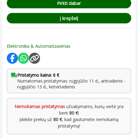
Pirkti dabar
Į krepšelį
Elektronika & Automatizavimas
Pristatymo kaina: 6 €
Numatomas pristatymas: rugpjūčio 11 d., antradienis -
rugpjūčio 13 d., ketvirtadienis
Nemokamas pristatymas
užsakymams, kurių vertė yra
bent
80 €
!
Įdėkite prekių už
80 €
, kad gautumėte nemokamą
pristatymą!