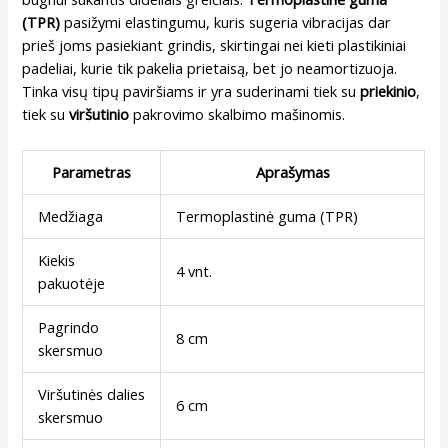
(TPR)
pasižymi elastingumu, kuris sugeria vibracijas dar
prieš joms pasiekiant grindis, skirtingai nei kieti plastikiniai
padeliai, kurie tik pakelia prietaisą, bet jo neamortizuoja.
Tinka visų tipų paviršiams ir yra suderinami tiek su
priekinio
,
tiek su
viršutinio
pakrovimo skalbimo mašinomis.
Parametras
Aprašymas
Medžiaga
Termoplastinė guma (TPR)
Kiekis
4 vnt.
pakuotėje
Pagrindo
8 cm
skersmuo
Viršutinės dalies
6 cm
skersmuo