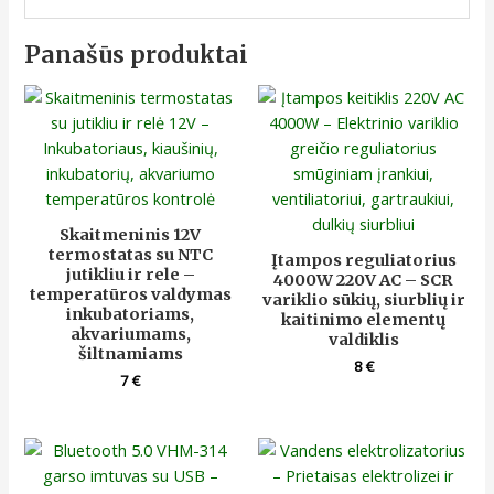
Panašūs produktai
Skaitmeninis 12V
termostatas su NTC
Įtampos reguliatorius
jutikliu ir rele –
4000W 220V AC – SCR
temperatūros valdymas
variklio sūkių, siurblių ir
inkubatoriams,
kaitinimo elementų
akvariumams,
valdiklis
šiltnamiams
8
€
7
€