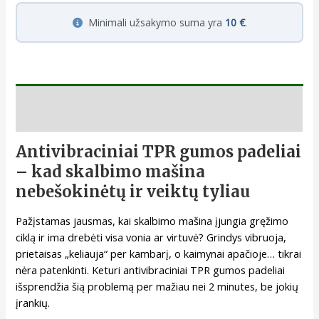
Minimali užsakymo suma yra
10 €
.
Aprašymas
Antivibraciniai TPR gumos padeliai
– kad skalbimo mašina
nebešokinėtų ir veiktų tyliau
Pažįstamas jausmas, kai skalbimo mašina įjungia gręžimo
ciklą ir ima drebėti visa vonia ar virtuvė? Grindys vibruoja,
prietaisas „keliauja“ per kambarį, o kaimynai apačioje… tikrai
nėra patenkinti. Keturi antivibraciniai TPR gumos padeliai
išsprendžia šią problemą per mažiau nei 2 minutes, be jokių
įrankių.