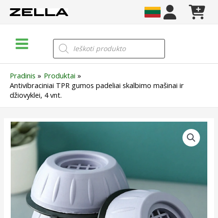
Pereiti
prie
turinio
Main
Products
search
Menu
Pradinis
Produktai
Antivibraciniai TPR gumos padeliai skalbimo mašinai ir
džiovyklei, 4 vnt.
produkto
kiekis:
Antivibraciniai
TPR
gumos
padeliai
skalbimo
mašinai
ir