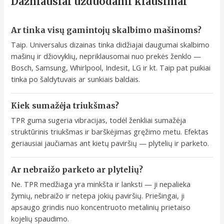
Dažniausiai užduodami klausimai
Ar tinka visų gamintojų skalbimo mašinoms?
Taip. Universalus dizainas tinka didžiajai daugumai skalbimo
mašinų ir džiovyklių, nepriklausomai nuo prekės ženklo —
Bosch, Samsung, Whirlpool, Indesit, LG ir kt. Taip pat puikiai
tinka po šaldytuvais ar sunkiais baldais.
Kiek sumažėja triukšmas?
TPR guma sugeria vibracijas, todėl ženkliai sumažėja
struktūrinis triukšmas ir barškėjimas gręžimo metu. Efektas
geriausiai jaučiamas ant kietų paviršių — plytelių ir parketo.
Ar nebraižo parketo ar plytelių?
Ne. TPR medžiaga yra minkšta ir lanksti — ji nepalieka
žymių, nebraižo ir netepa jokių paviršių. Priešingai, ji
apsaugo grindis nuo koncentruoto metalinių prietaiso
kojelių spaudimo.