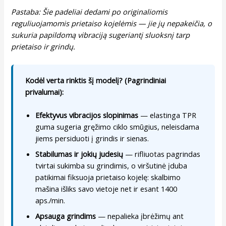
Pastaba: Šie padeliai dedami po originaliomis
reguliuojamomis prietaiso kojelėmis — jie jų nepakeičia, o
sukuria papildomą vibraciją sugeriantį sluoksnį tarp
prietaiso ir grindų.
Kodėl verta rinktis šį modelį? (Pagrindiniai
privalumai):
Efektyvus vibracijos slopinimas
— elastinga TPR
guma sugeria gręžimo ciklo smūgius, neleisdama
jiems persiduoti į grindis ir sienas.
Stabilumas ir jokių judesių
— rifliuotas pagrindas
tvirtai sukimba su grindimis, o viršutinė įduba
patikimai fiksuoja prietaiso kojelę: skalbimo
mašina išliks savo vietoje net ir esant 1400
aps./min.
Apsauga grindims
— nepalieka įbrėžimų ant