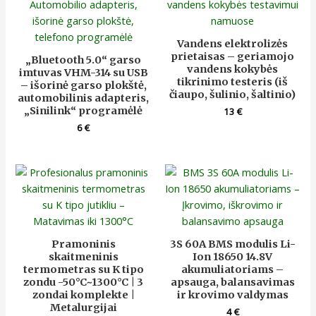
Vandens elektrolizės
prietaisas – geriamojo
„Bluetooth 5.0“ garso
vandens kokybės
imtuvas VHM-314 su USB
tikrinimo testeris (iš
– išorinė garso plokštė,
čiaupo, šulinio, šaltinio)
automobilinis adapteris,
„Sinilink“ programėlė
13
€
6
€
Pramoninis
3S 60A BMS modulis Li-
skaitmeninis
Ion 18650 14.8V
termometras su K tipo
akumuliatoriams –
zondu -50°C~1300°C | 3
apsauga, balansavimas
zondai komplekte |
ir krovimo valdymas
Metalurgijai
4
€