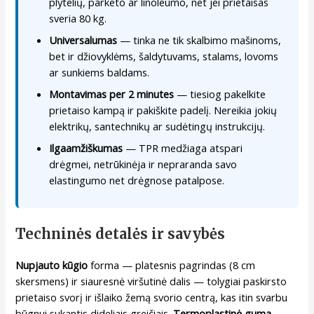
plytelių, parketo ar linoleumo, net jei prietaisas
sveria 80 kg.
Universalumas
— tinka ne tik skalbimo mašinoms,
bet ir džiovyklėms, šaldytuvams, stalams, lovoms
ar sunkiems baldams.
Montavimas per 2 minutes
— tiesiog pakelkite
prietaiso kampą ir pakiškite padelį. Nereikia jokių
elektrikų, santechnikų ar sudėtingų instrukcijų.
Ilgaamžiškumas
— TPR medžiaga atspari
drėgmei, netrūkinėja ir nepraranda savo
elastingumo net drėgnose patalpose.
Techninės detalės ir savybės
Nupjauto kūgio
forma — platesnis pagrindas (8 cm
skersmens) ir siauresnė viršutinė dalis — tolygiai paskirsto
prietaiso svorį ir išlaiko žemą svorio centrą, kas itin svarbu
būgnui sukantis dideliais greičiais.
Termoplastinė guma