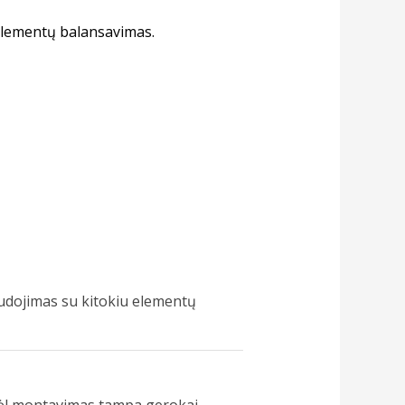
s elementų balansavimas.
audojimas su kitokiu elementų
todėl montavimas tampa gerokai