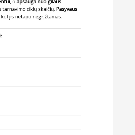
entui
, o
apsauga nuo gilaus
s tarnavimo ciklų skaičių.
Pasyvaus
 kol jis netapo negrįžtamas.
ė