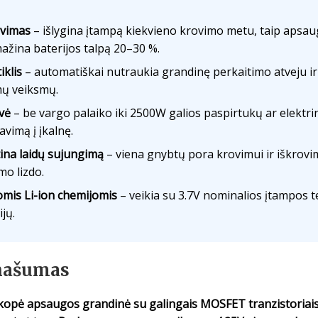
avimas
– išlygina įtampą kiekvieno krovimo metu, taip aps
mažina baterijos talpą 20–30 %.
iklis
– automatiškai nutraukia grandinę perkaitimo atveju ir 
mų veiksmų.
vė
– be vargo palaiko iki 2500W galios paspirtukų ar elektrini
avimą į įkalnę.
ina laidų sujungimą
– viena gnybtų pora krovimui ir iškrovim
o lizdo.
mis Li-ion chemijomis
– veikia su 3.7V nominalios įtampos t
jų.
 našumas
opė apsaugos grandinė su galingais MOSFET tranzistoriai