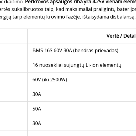
erkaitimo.
Perkrovos apsaugos riba yra 4.25V vienam elem
ertės sukalibruotos taip, kad maksimaliai prailgintų baterijo
rgiją tarp elementų krovimo fazėje, ištaisydama disbalansą,
Vertė / Detal
BMS 16S 60V 30A (bendras prievadas)
16 nuosekliai sujungtų Li-ion elementų
60V (iki 2500W)
30A
50A
30A