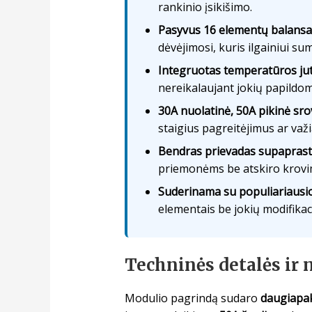
rankinio įsikišimo.
Pasyvus 16 elementų balans
dėvėjimosi, kuris ilgainiui su
Integruotas temperatūros jut
nereikalaujant jokių papildo
30A nuolatinė, 50A pikinė sro
staigius pagreitėjimus ar važi
Bendras prievadas supaprast
priemonėms be atskiro krovim
Suderinama su populiariausio
elementais be jokių modifikaci
Techninės detalės ir
Modulio pagrindą sudaro
daugiapak