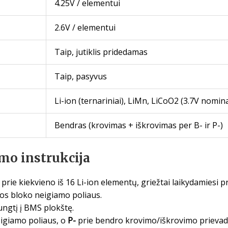
4.25V / elementui
2.6V / elementui
Taip, jutiklis pridedamas
Taip, pasyvus
Li-ion (ternariniai), LiMn, LiCoO2 (3.7V nomin
Bendras (krovimas + iškrovimas per B- ir P-)
mo instrukcija
 prie kiekvieno iš 16 Li-ion elementų, griežtai laikydamiesi
jos bloko neigiamo poliaus.
ungtį į BMS plokštę.
eigiamo poliaus, o
P-
prie bendro krovimo/iškrovimo prievad