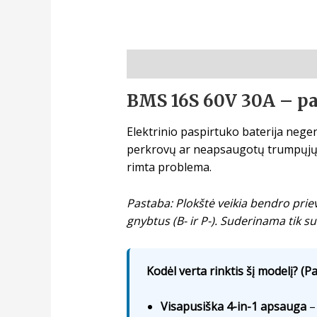
Aprašymas
BMS 16S 60V 30A – pa
Elektrinio paspirtuko baterija negen
perkrovų ar neapsaugotų trumpųjų j
rimta problema.
Pastaba: Plokštė veikia bendro prie
gnybtus (B- ir P-). Suderinama tik s
Kodėl verta rinktis šį modelį? (Pa
Visapusiška 4-in-1 apsauga
– 