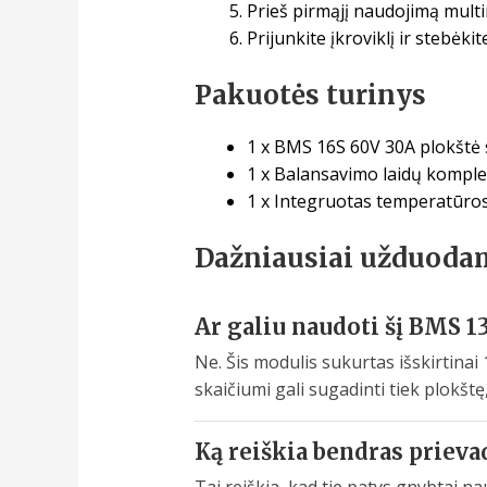
Prieš pirmąjį naudojimą multi
Prijunkite įkroviklį ir stebėk
Pakuotės turinys
1 x BMS 16S 60V 30A plokštė
1 x Balansavimo laidų kompl
1 x Integruotas temperatūros 
Dažniausiai užduoda
Ar galiu naudoti šį BMS 13
Ne. Šis modulis sukurtas išskirtina
skaičiumi gali sugadinti tiek plokštę,
Ką reiškia bendras priev
Tai reiškia, kad tie patys gnybtai n