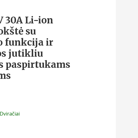
 30A Li-ion
okštė su
 funkcija ir
s jutikliu
s paspirtukams
ams
 Dviračiai