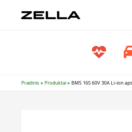
Pereiti
prie
turinio
Pradinis
Produktai
BMS 16S 60V 30A Li-ion aps