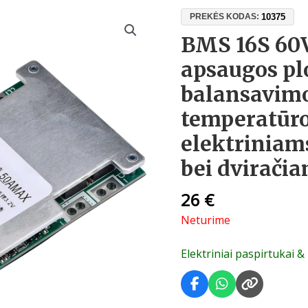
10375
PREKĖS KODAS:
BMS 16S 60V
apsaugos pl
balansavimo
temperatūro
elektriniam
bei dvirači
26
€
Neturime
Elektriniai paspirtukai &