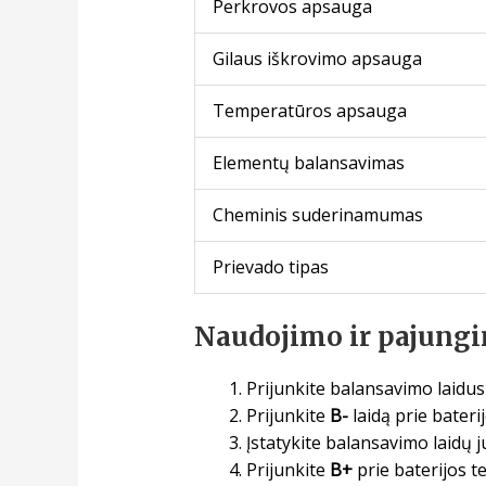
Perkrovos apsauga
Gilaus iškrovimo apsauga
Temperatūros apsauga
Elementų balansavimas
Cheminis suderinamumas
Prievado tipas
Naudojimo ir pajungi
Prijunkite balansavimo laidus
Prijunkite
B-
laidą prie bateri
Įstatykite balansavimo laidų j
Prijunkite
B+
prie baterijos t