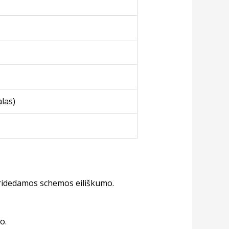
alas)
 pridedamos schemos eiliškumo.
o.