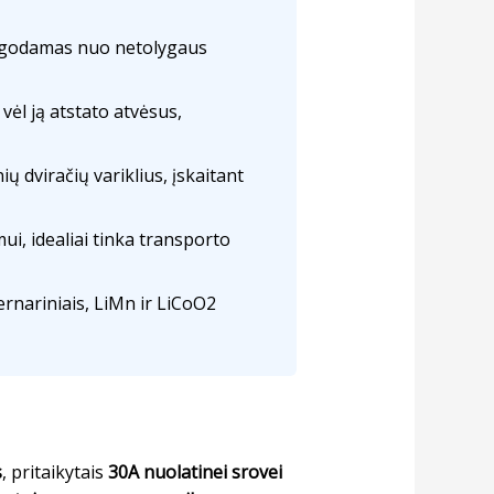
augodamas nuo netolygaus
vėl ją atstato atvėsus,
ų dviračių variklius, įskaitant
ui, idealiai tinka transporto
ernariniais, LiMn ir LiCoO2
s
, pritaikytais
30A nuolatinei srovei