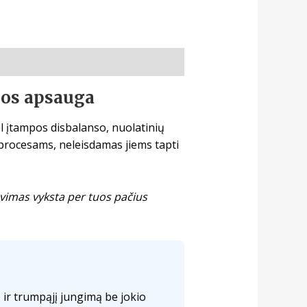
jos apsauga
ėl įtampos disbalanso, nuolatinių
procesams, neleisdamas jiems tapti
ovimas vyksta per tuos pačius
į ir trumpąjį jungimą be jokio