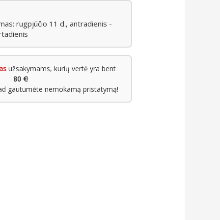
s: rugpjūčio 11 d., antradienis -
rtadienis
as
užsakymams, kurių vertė yra bent
80 €
!
kad gautumėte nemokamą pristatymą!