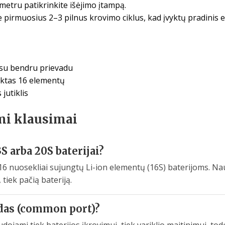
metru patikrinkite išėjimo įtampą.
ite pirmuosius 2–3 pilnus krovimo ciklus, kad įvyktų pradini
 su bendru prievadu
ektas 16 elementų
jutiklis
mi klausimai
S arba 20S baterijai?
i 16 nuosekliai sujungtų Li-ion elementų (16S) baterijoms. N
 tiek pačią bateriją.
adas (common port)?
audojami tiek baterijos įkrovimui, tiek variklio maitinimui, 