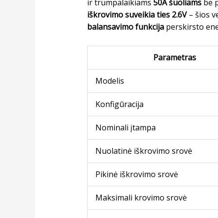
ir trumpalaikiams
50A šuoliams
be p
iškrovimo suveikia ties 2.6V
– šios v
balansavimo funkcija
perskirsto ene
Parametras
Modelis
Konfigūracija
Nominali įtampa
Nuolatinė iškrovimo srovė
Pikinė iškrovimo srovė
Maksimali krovimo srovė