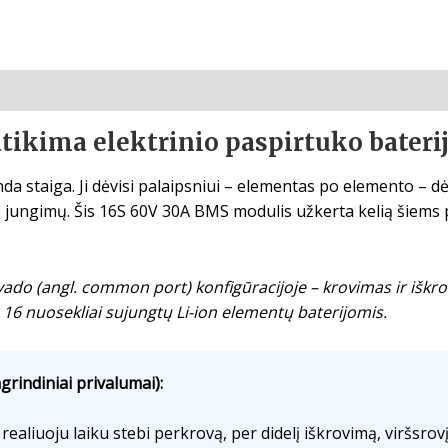
tikima elektrinio paspirtuko bateri
da staiga. Ji dėvisi palaipsniui – elementas po elemento – d
ungimų. Šis 16S 60V 30A BMS modulis užkerta kelią šiems 
vado (angl. common port) konfigūracijoje – krovimas ir iškr
u 16 nuosekliai sujungtų Li-ion elementų baterijomis.
grindiniai privalumai):
realiuoju laiku stebi perkrovą, per didelį iškrovimą, viršsrov