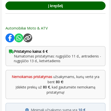
Į krepšelį
Automobiliai Moto & ATV
Pristatymo kaina: 6 €
Numatomas pristatymas: rugpjūčio 11 d., antradienis -
rugpjūčio 13 d., ketvirtadienis
Nemokamas pristatymas
užsakymams, kurių vertė yra
bent
80 €
!
Įdėkite prekių už
80 €
, kad gautumėte nemokamą
pristatymą!
Minimali užsakymo suma yra
10 €
.