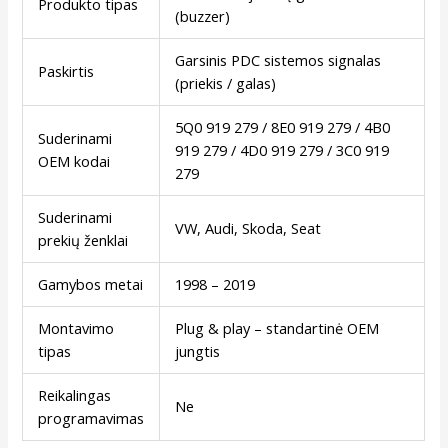
Produkto tipas
(buzzer)
Garsinis PDC sistemos signalas
Paskirtis
(priekis / galas)
5Q0 919 279 / 8E0 919 279 / 4B0
Suderinami
919 279 / 4D0 919 279 / 3C0 919
OEM kodai
279
Suderinami
VW, Audi, Skoda, Seat
prekių ženklai
Gamybos metai
1998 – 2019
Montavimo
Plug & play – standartinė OEM
tipas
jungtis
Reikalingas
Ne
programavimas