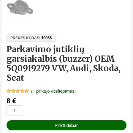
10088
PREKĖS KODAS:
Parkavimo jutiklių
garsiakalbis (buzzer) OEM
5Q0919279 VW, Audi, Skoda,
Seat
(
1
pirkėjo atsiliepimas)
Įvertinimas:
1
8
€
5.00
iš 5
(viso
įvertinimų:
)
Pirkti dabar