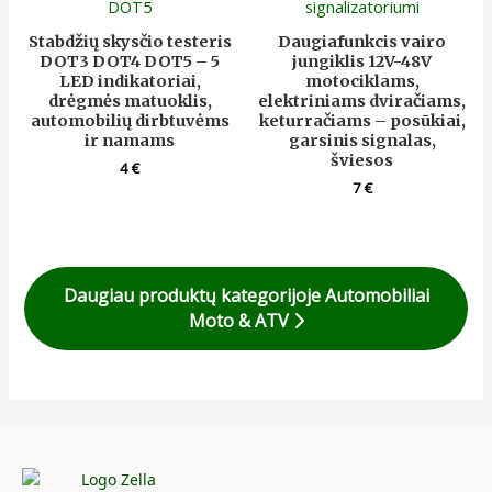
Stabdžių skysčio testeris
Daugiafunkcis vairo
DOT3 DOT4 DOT5 – 5
jungiklis 12V-48V
LED indikatoriai,
motociklams,
drėgmės matuoklis,
elektriniams dviračiams,
automobilių dirbtuvėms
keturračiams – posūkiai,
ir namams
garsinis signalas,
šviesos
4
€
7
€
Daugiau produktų kategorijoje Automobiliai
Moto & ATV