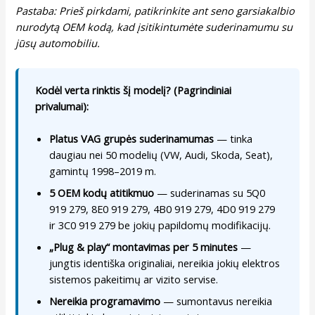
Pastaba: Prieš pirkdami, patikrinkite ant seno garsiakalbio
nurodytą OEM kodą, kad įsitikintumėte suderinamumu su
jūsų automobiliu.
Kodėl verta rinktis šį modelį? (Pagrindiniai
privalumai):
Platus VAG grupės suderinamumas
— tinka
daugiau nei 50 modelių (VW, Audi, Skoda, Seat),
gamintų 1998–2019 m.
5 OEM kodų atitikmuo
— suderinamas su 5Q0
919 279, 8E0 919 279, 4B0 919 279, 4D0 919 279
ir 3C0 919 279 be jokių papildomų modifikacijų.
„Plug & play“ montavimas per 5 minutes
—
jungtis identiška originaliai, nereikia jokių elektros
sistemos pakeitimų ar vizito servise.
Nereikia programavimo
— sumontavus nereikia