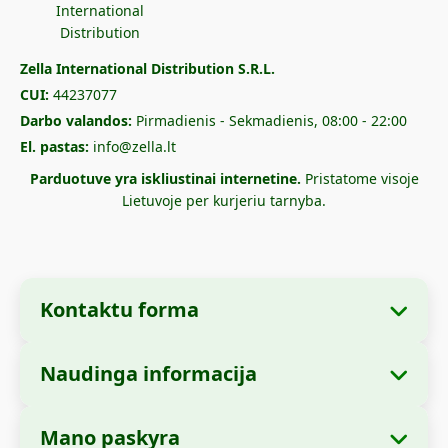
Zella International Distribution S.R.L.
CUI:
44237077
Darbo valandos:
Pirmadienis - Sekmadienis, 08:00 - 22:00
El. pastas:
info@zella.lt
Parduotuve yra iskliustinai internetine.
Pristatome visoje
Lietuvoje per kurjeriu tarnyba.
Kontaktu forma
Naudinga informacija
Imones informacija
Apie mus
Imones pavadinimas:
Zella International
Mano paskyra