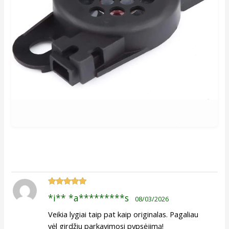
Įvertinimas:
*i** *a*********s
08/03/2026
5
iš 5
Veikia lygiai taip pat kaip originalas. Pagaliau
vėl girdžiu parkavimosi pypsėjimą!