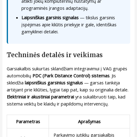
atlikti jokių kompiuterinių nustatymų ar
programinės įrangos adaptacijų.
Laipsniškas garsinis signalas
— tikslus garsinis
įspėjimas apie kliūtis priekyje ir gale, identiškas
gamyklinei detalei.
Techninės detalės ir veikimas
Garsiakalbis sukurtas sklandžiam integravimui į VAG grupės
automobilių
PDC (Park Distance Control) sistemas
. Jis
skleidžia
laipsniškus garsinius signalus
— garsas tankėja
artėjant prie kliūties, lygiai taip pat, kaip su originalia detale.
Elektriniai ir akustiniai parametrai
yra sukalibruoti taip, kad
sistema veiktų be klaidų ir papildomų intervencijų.
Parametras
Aprašymas
Parkavimo jutiklių garsiakalbis