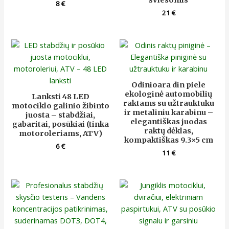
šviesomis
8
€
21
€
Odinioara din piele
ekologinė automobilių
Lanksti 48 LED
raktams su užtrauktuku
motociklo galinio žibinto
ir metaliniu karabinu –
juosta – stabdžiai,
elegantiškas juodas
gabaritai, posūkiai (tinka
raktų dėklas,
motoroleriams, ATV)
kompaktiškas 9.3×5 cm
6
€
11
€