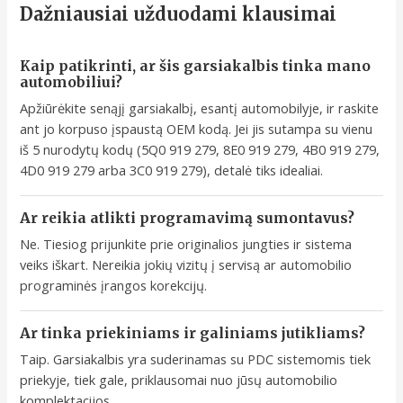
Dažniausiai užduodami klausimai
Kaip patikrinti, ar šis garsiakalbis tinka mano
automobiliui?
Apžiūrėkite senąjį garsiakalbį, esantį automobilyje, ir raskite
ant jo korpuso įspaustą OEM kodą. Jei jis sutampa su vienu
iš 5 nurodytų kodų (5Q0 919 279, 8E0 919 279, 4B0 919 279,
4D0 919 279 arba 3C0 919 279), detalė tiks idealiai.
Ar reikia atlikti programavimą sumontavus?
Ne. Tiesiog prijunkite prie originalios jungties ir sistema
veiks iškart. Nereikia jokių vizitų į servisą ar automobilio
programinės įrangos korekcijų.
Ar tinka priekiniams ir galiniams jutikliams?
Taip. Garsiakalbis yra suderinamas su PDC sistemomis tiek
priekyje, tiek gale, priklausomai nuo jūsų automobilio
komplektacijos.