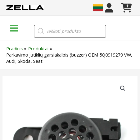
Pereiti
prie
turinio
Main
Products
search
Menu
Pradinis
Produktai
Parkavimo jutiklių garsiakalbis (buzzer) OEM 5Q0919279 VW,
Audi, Skoda, Seat
produkto
kiekis:
Parkavimo
jutiklių
garsiakalbis
(buzzer)
OEM
5Q0919279
VW,