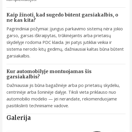
Kaip žinoti, kad sugedo būtent garsiakalbis, o
ne kas kita?
Pagrindiniai požymiai: įjungus parkavimo sistemą nėra jokio
garso, garsas iškraipytas, trūkinėjantis arba prietaisų
skydelyje rodoma PDC klaida. Jei patys jutikliai veikia ir
sistema nerodo kitų gedimų, dažniausiai kaltas būna būtent
garsiakalbis.
Kur automobilyje montuojamas šis
garsiakalbis?
Dažniausiai jis būna bagažinėje arba po prietaisų skydeliu,
centrinėje arba šoninėje dalyje. Tiksli vieta priklauso nuo
automobilio modelio — jei nerandate, rekomenduojame
pasitikslinti techniniame vadove.
Galerija