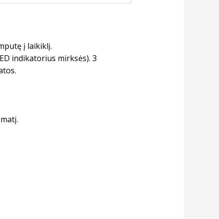
putę į laikiklį.
LED indikatorius mirksės). 3
atos.
matį.