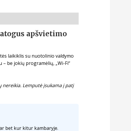
patogus apšvietimo
tės laikiklis su nuotolinio valdymo
u – be jokių programėlių, „Wi-Fi“
bų nereikia. Lemputė įsukama į patį
 ar bet kur kitur kambaryje.