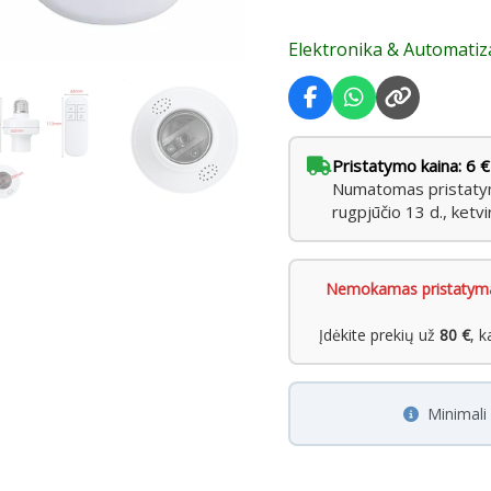
CFL,
Elektronika & Automati
kaitrinėms
Pristatymo kaina: 6 €
Numatomas pristatyma
rugpjūčio 13 d., ketvi
Nemokamas pristatym
Įdėkite prekių už
80 €
, 
Minimal