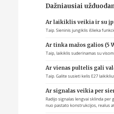
Dažniausiai užduoda
Ar laikiklis veikia ir su į
Taip. Sieninis jungiklis išlieka fun
Ar tinka mažos galios (5 
Taip, laikiklis suderinamas su visom
Ar vienas pultelis gali va
Taip. Galite susieti kelis E27 laikikl
Ar signalas veikia per sie
Radijo signalas lengvai sklinda per
nuo pastato konstrukcijos, realus ats