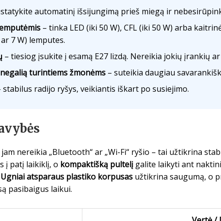
statykite automatinį išsijungimą prieš miegą ir nebesirūpinki
lemputėmis
– tinka LED (iki 50 W), CFL (iki 50 W) arba kaitri
 ar 7 W) lemputes.
ų
– tiesiog įsukite į esamą E27 lizdą. Nereikia jokių įrankių a
o negalią turintiems žmonėms
– suteikia daugiau savarankiš
 stabilus radijo ryšys, veikiantis iškart po susiejimo.
savybės
l jam nereikia „Bluetooth“ ar „Wi-Fi“ ryšio – tai užtikrina sta
į patį laikiklį, o
kompaktišką pultelį
galite laikyti ant naktini
.
Ugniai atsparaus plastiko korpusas
užtikrina saugumą, o
ą pasibaigus laikui.
Vertė /