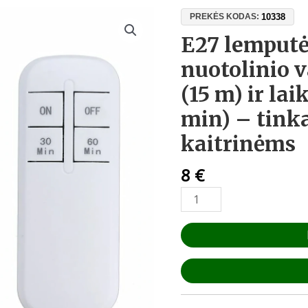
produkto
10338
PREKĖS KODAS:
kiekis:
E27 lemputės
E27
nuotolinio 
lemputės
laikiklis
(15 m) ir la
su
min) – tink
nuotolinio
valdymo
kaitrinėms
pulteliu
(15
8
€
m)
ir
laikmačiu
(30/60
min)
–
tinka
LED,