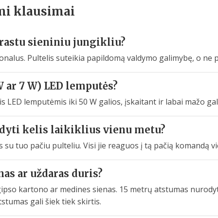
mi klausimai
prastu sieniniu jungikliu?
kcionalus. Pultelis suteikia papildomą valdymo galimybę, o ne 
W ar 7 W) LED lemputės?
is LED lemputėmis iki 50 W galios, įskaitant ir labai mažo 
ldyti kelis laikiklius vienu metu?
ius su tuo pačiu pulteliu. Visi jie reaguos į tą pačią komandą 
nas ar uždaras duris?
 gipso kartono ar medines sienas. 15 metrų atstumas nurodyt
tumas gali šiek tiek skirtis.