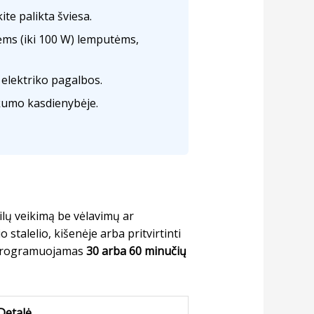
te palikta šviesa.
nėms (iki 100 W) lemputėms,
r elektriko pagalbos.
kumo kasdienybėje.
bilų veikimą be vėlavimų ar
o stalelio, kišenėje arba pritvirtinti
 programuojamas
30 arba 60 minučių
 Detalė