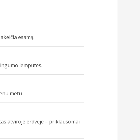
pakeičia esamą.
galingumo lemputes.
vienu metu.
as atviroje erdvėje – priklausomai