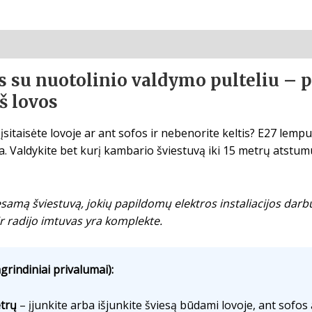
s su nuotolinio valdymo pulteliu – 
š lovos
įsitaisėte lovoje ar ant sofos ir nebenorite keltis? E27 lempu
kia. Valdykite bet kurį kambario šviestuvą iki 15 metrų atstum
į esamą šviestuvą, jokių papildomų elektros instaliacijos dar
 ir radijo imtuvas yra komplekte.
grindiniai privalumai):
etrų
– įjunkite arba išjunkite šviesą būdami lovoje, ant sofos