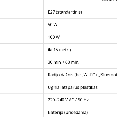
E27 (standartinis)
50 W
100 W
iki 15 metrų
30 min. / 60 min.
Radijo dažnis (be „Wi-Fi“ / „Bluetoo
Ugniai atsparus plastikas
220–240 V AC / 50 Hz
Baterija (pridedama)