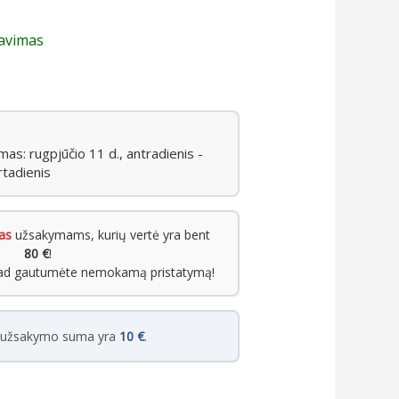
zavimas
s: rugpjūčio 11 d., antradienis -
rtadienis
as
užsakymams, kurių vertė yra bent
80 €
!
kad gautumėte nemokamą pristatymą!
i užsakymo suma yra
10 €
.