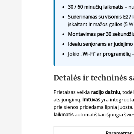
30 / 60 minučių laikmatis
– nu
Suderinamas su visomis E27 
įskaitant ir mažos galios (5 W
Montavimas per 30 sekundži
Idealu senjorams ar judėjim
Jokio „Wi-Fi“ ar programėlių
–
Detalės ir techninės 
Prietaisas veikia
radijo dažniu
, todė
atsijungimų.
Imtuvas
yra integruotas 
prie sienos pridedama lipnia juosta
laikmatis
automatiškai išjungia švies
Parametras