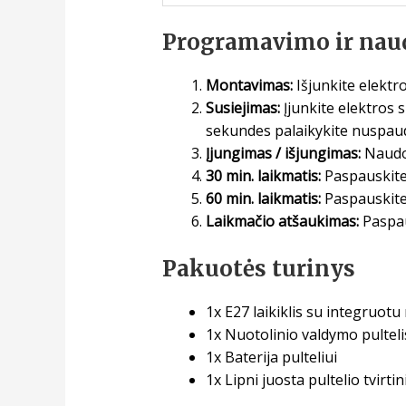
Programavimo ir naud
Montavimas:
Išjunkite elektros
Susiejimas:
Įjunkite elektros s
sekundes palaikykite nuspaud
Įjungimas / išjungimas:
Naudok
30 min. laikmatis:
Paspauskite 
60 min. laikmatis:
Paspauskite 
Laikmačio atšaukimas:
Paspau
Pakuotės turinys
1x E27 laikiklis su integruotu
1x Nuotolinio valdymo pulteli
1x Baterija pulteliui
1x Lipni juosta pultelio tvirti