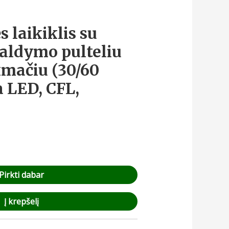
 laikiklis su
valdymo pulteliu
ikmačiu (30/60
a LED, CFL,
Pirkti dabar
Į krepšelį