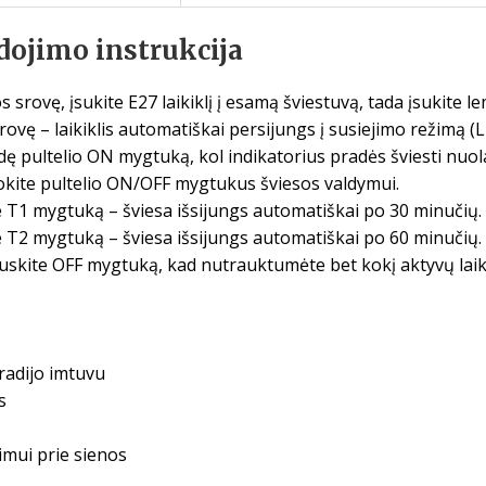
ojimo instrukcija
 srovę, įsukite E27 laikiklį į esamą šviestuvą, tada įsukite lem
rovę – laikiklis automatiškai persijungs į susiejimo režimą (
ę pultelio ON mygtuką, kol indikatorius pradės šviesti nuol
ite pultelio ON/OFF mygtukus šviesos valdymui.
T1 mygtuką – šviesa išsijungs automatiškai po 30 minučių.
T2 mygtuką – šviesa išsijungs automatiškai po 60 minučių.
skite OFF mygtuką, kad nutrauktumėte bet kokį aktyvų laik
 radijo imtuvu
s
nimui prie sienos