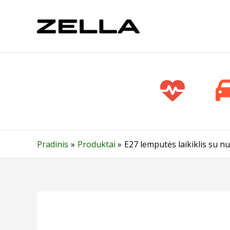
Pereiti
prie
turinio
Pradinis
Produktai
E27 lemputės laikiklis su nu