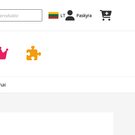
LT
Paskyra
nai