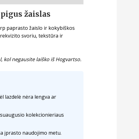
 pigus žaislas
tarp paprasto žaislo ir kokybiškos
ekvizito svoriu, tekstūra ir
l, kol negausite laiško iš Hogvartso.
ėl lazdelė nėra lengva ar
ek suaugusio kolekcionieriaus
a įprasto naudojimo metu.