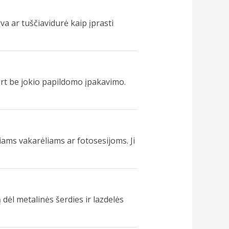
gva ar tuščiavidurė kaip įprasti
rt be jokio papildomo įpakavimo.
iniams vakarėliams ar fotosesijoms. Ji
ėl metalinės šerdies ir lazdelės