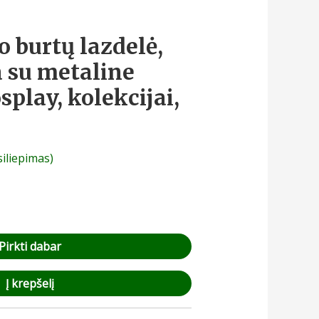
o burtų lazdelė,
a su metaline
splay, kolekcijai,
siliepimas)
Pirkti dabar
Į krepšelį