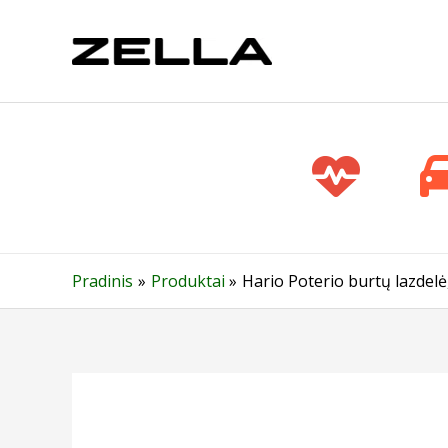
Pereiti
prie
turinio
Pradinis
Produktai
Hario Poterio burtų lazdelė,