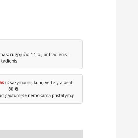
s: rugpjūčio 11 d., antradienis -
rtadienis
as
užsakymams, kurių vertė yra bent
80 €
!
kad gautumėte nemokamą pristatymą!