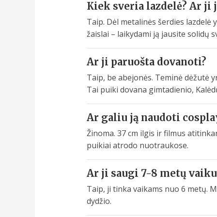
Kiek sveria lazdelė? Ar ji 
Taip. Dėl metalinės šerdies lazdelė y
žaislai – laikydami ją jausite solidų s
Ar ji paruošta dovanoti?
Taip, be abejonės. Teminė dėžutė y
Tai puiki dovana gimtadienio, Kalėdų
Ar galiu ją naudoti cospl
Žinoma. 37 cm ilgis ir filmus atitink
puikiai atrodo nuotraukose.
Ar ji saugi 7-8 metų vaiku
Taip, ji tinka vaikams nuo 6 metų.
dydžio.