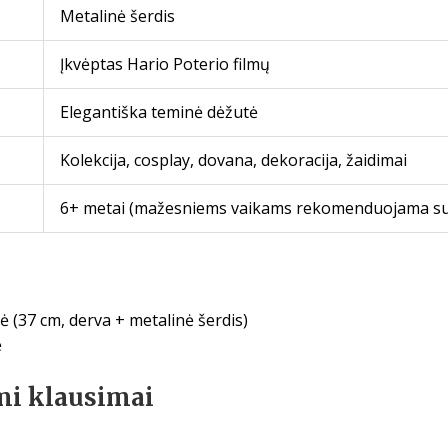
Metalinė šerdis
Įkvėptas Hario Poterio filmų
Elegantiška teminė dėžutė
Kolekcija, cosplay, dovana, dekoracija, žaidimai
6+ metai (mažesniems vaikams rekomenduojama sua
ė (37 cm, derva + metalinė šerdis)
ė
mi klausimai