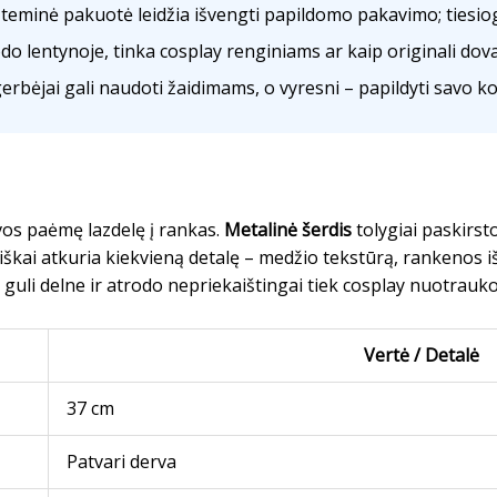
teminė pakuotė leidžia išvengti papildomo pakavimo; tiesiog 
do lentynoje, tinka cosplay renginiams ar kaip originali dov
rbėjai gali naudoti žaidimams, o vyresni – papildyti savo kol
vos paėmę lazdelę į rankas.
Metalinė šerdis
tolygiai paskirsto
iškai atkuria kiekvieną detalę – medžio tekstūrą, rankenos iš
ai guli delne ir atrodo nepriekaištingai tiek cosplay nuotraukos
Vertė / Detalė
37 cm
Patvari derva