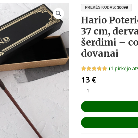
produkto
10099
PREKĖS KODAS:
kiekis:
Hario Poteri
Hario
37 cm, derv
Poterio
burtų
šerdimi – co
lazdelė,
dovanai
37
cm,
derva
(
1
pirkėjo at
su
Įvertinimas:
1
13
€
5.00
iš 5
metaline
(viso
šerdimi
įvertinimų:
)
–
cosplay,
kolekcijai,
dovanai