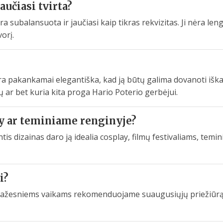
jaučiasi tvirta?
ra subalansuota ir jaučiasi kaip tikras rekvizitas. Ji nėra len
vorį.
ra pakankamai elegantiška, kad ją būtų galima dovanoti iška
 ar bet kuria kita proga Hario Poterio gerbėjui.
ay ar teminiame renginyje?
antis dizainas daro ją idealia cosplay, filmų festivaliams, tem
i?
 Mažesniems vaikams rekomenduojame suaugusiųjų priežiūrą d