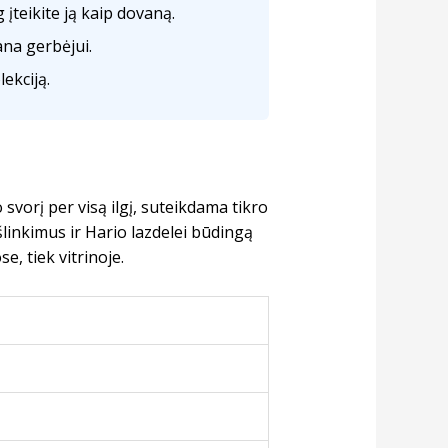
įteikite ją kaip dovaną.
ana gerbėjui.
ekciją.
 svorį per visą ilgį, suteikdama tikro
linkimus ir Hario lazdelei būdingą
e, tiek vitrinoje.