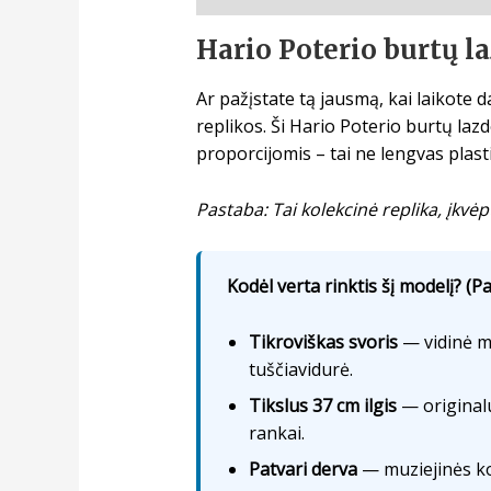
Hario Poterio burtų la
Ar pažįstate tą jausmą, kai laikote d
replikos. Ši Hario Poterio burtų lazd
proporcijomis – tai ne lengvas plast
Pastaba: Tai kolekcinė replika, įkvėp
Kodėl verta rinktis šį modelį? (Pa
Tikroviškas svoris
— vidinė me
tuščiavidurė.
Tikslus 37 cm ilgis
— originalu
rankai.
Patvari derva
— muziejinės ko