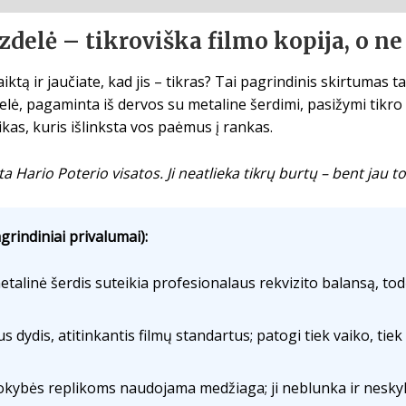
zdelė – tikroviška filmo kopija, o ne
aiktą ir jaučiate, kad jis – tikras? Tai pagrindinis skirtumas 
elė, pagaminta iš dervos su metaline šerdimi, pasižymi tikro r
ikas, kuris išlinksta vos paėmus į rankas.
ta Hario Poterio visatos. Ji neatlieka tikrų burtų – bent jau to
grindiniai privalumai):
talinė šerdis suteikia profesionalaus rekvizito balansą, tod
s dydis, atitinkantis filmų standartus; patogi tiek vaiko, ti
kybės replikoms naudojama medžiaga; ji neblunka ir neskyl