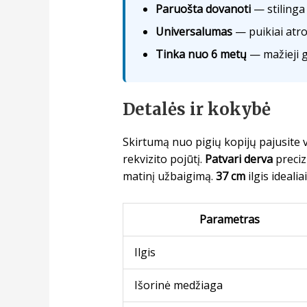
Paruošta dovanoti
— stilinga 
Universalumas
— puikiai atro
Tinka nuo 6 metų
— mažieji ge
Detalės ir kokybė
Skirtumą nuo pigių kopijų pajusite 
rekvizito pojūtį.
Patvari derva
preciz
matinį užbaigimą.
37 cm
ilgis ideali
Parametras
Ilgis
Išorinė medžiaga