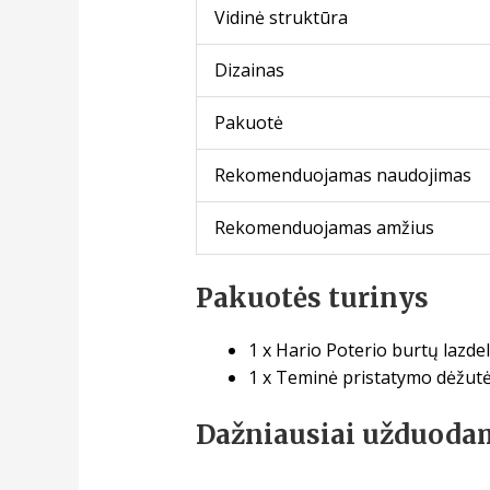
Vidinė struktūra
Dizainas
Pakuotė
Rekomenduojamas naudojimas
Rekomenduojamas amžius
Pakuotės turinys
1 x Hario Poterio burtų lazdel
1 x Teminė pristatymo dėžut
Dažniausiai užduoda