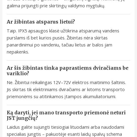
galima prijungti prie skirtingų valdymo mygtukų.
Ar žibintas atsparus lietui?
Taip. IPX5 apsaugos klasė užtikrina atsparumą vandens
purslams iš bet kurios pusės. Žibintas nėra skirtas
panardinimui po vandeniu, tačiau lietus ar balos jam
nepakenks.
Ar šis žibintas tinka paprastiems dviračiams be
variklio?
Ne. Žibintui reikalingas 12V–72V elektros maitinimo šaltinis.
Jis skirtas tik elektriniams dviračiams ar kitoms transporto
priemonėms su atitinkamos įtampos akumuliatoriumi.
Ką daryti, jei mano transporto priemonė neturi
JST jungčių?
Laidus galite sujungti tiesiogiai lituodami arba naudodami
specialias jungtis – pakuotėje esanti laidų spalvų schema