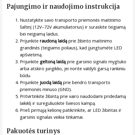
Pajungimo ir naudojimo instrukcija
Nustatykite savo transporto priemonės maitinimo
šaltinį (12V–72V akumuliatorius) ir suraskite teigiamą
bei neigiamą laidus.
Prijunkite
raudoną laidą
prie žibinto maitinimo
grandinės (teigiamo poliaus), kad įjungtumėte LED
apšvietimą.
Prijunkite
geltoną laidą
prie garsinio signalo mygtuko
arba atskiro jungiklio, jei norite valdyti garsą rankiniu
būdu.
Prijunkite
juodą laidą
prie bendro transporto
priemonės minuso (GND).
Pritvirtinkite žibintą prie vairo naudodami pridedamą
laikiklį ir sureguliuokite šviesos kampą.
Prieš pirmąją kelionę patikrinkite, ar LED žibintas ir
garsinis signalas veikia tinkamai.
Pakuotės turinys