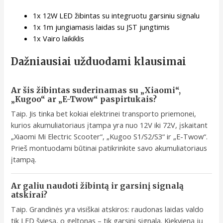
1x 12W LED žibintas su integruotu garsiniu signalu
1x 1m jungiamasis laidas su JST jungtimis
1x Vairo laikiklis
Dažniausiai užduodami klausimai
Ar šis žibintas suderinamas su „Xiaomi“,
„Kugoo“ ar „E-Twow“ paspirtukais?
Taip. Jis tinka bet kokiai elektrinei transporto priemonei,
kurios akumuliatoriaus įtampa yra nuo 12V iki 72V, įskaitant
„Xiaomi Mi Electric Scooter“, „Kugoo S1/S2/S3“ ir „E-Twow“.
Prieš montuodami būtinai patikrinkite savo akumuliatoriaus
įtampą.
Ar galiu naudoti žibintą ir garsinį signalą
atskirai?
Taip. Grandinės yra visiškai atskiros: raudonas laidas valdo
tik LED šviesą, o geltonas – tik garsinį signalą. Kiekvieną jų