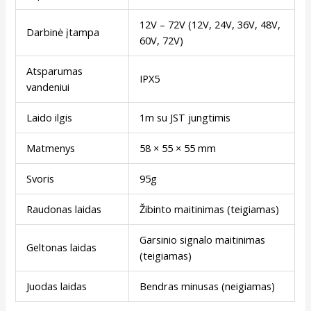
12V – 72V (12V, 24V, 36V, 48V,
Darbinė įtampa
60V, 72V)
Atsparumas
IPX5
vandeniui
Laido ilgis
1m su JST jungtimis
Matmenys
58 × 55 × 55 mm
Svoris
95g
Raudonas laidas
Žibinto maitinimas (teigiamas)
Garsinio signalo maitinimas
Geltonas laidas
(teigiamas)
Juodas laidas
Bendras minusas (neigiamas)