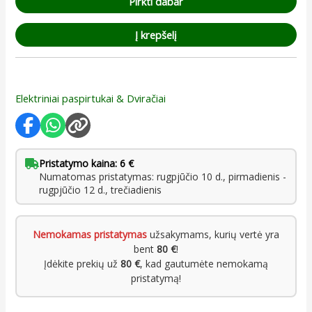
Pirkti dabar
Į krepšelį
Elektriniai paspirtukai & Dviračiai
Pristatymo kaina: 6 €
Numatomas pristatymas: rugpjūčio 10 d., pirmadienis -
rugpjūčio 12 d., trečiadienis
Nemokamas pristatymas
užsakymams, kurių vertė yra
bent
80 €
!
Įdėkite prekių už
80 €
, kad gautumėte nemokamą
pristatymą!