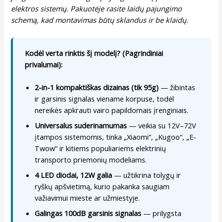
elektros sistemų. Pakuotėje rasite laidų pajungimo
schemą, kad montavimas būtų sklandus ir be klaidų.
Kodėl verta rinktis šį modelį? (Pagrindiniai
privalumai):
2-in-1 kompaktiškas dizainas (tik 95g)
— žibintas
ir garsinis signalas viename korpuse, todėl
nereikės apkrauti vairo papildomais įrenginiais.
Universalus suderinamumas
— veikia su 12V–72V
įtampos sistemomis, tinka „Xiaomi“, „Kugoo“, „E-
Twow“ ir kitiems populiariems elektrinių
transporto priemonių modeliams.
4 LED diodai, 12W galia
— užtikrina tolygų ir
ryškų apšvietimą, kurio pakanka saugiam
važiavimui mieste ar užmiestyje.
Galingas 100dB garsinis signalas
— prilygsta