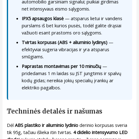
automobilio garsiniam signalui; puikiai girdimas
net intensyvaus eismo sąlygomis.
IPX5 apsaugos klasė
— atsparus lietui ir vandens
purslams iš bet kurios pusės, todėl galite drąsiai
važiuoti esant prastoms oro sąlygoms.
Tvirtas korpusas (ABS + aliuminio lydinys)
—
efektyviai sugeria vibracijas ir yra atsparus
smūgiams.
Paprastas montavimas per 10 minučių
—
pridedamas 1 m laidas su JST jungtimis ir spalvų
kodų gidas; nereikia jokių specialių įrankių ar
elektriko pagalbos.
Techninės detalės ir našumas
Dėl
ABS plastiko ir aliuminio lydinio
derinio korpusas sveria
tik 95g, tačiau išlieka itin tvirtas.
4 didelio intensyvumo LED