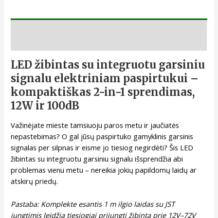
Aprašymas
LED žibintas su integruotu garsiniu
signalu elektriniam paspirtukui –
kompaktiškas 2-in-1 sprendimas,
12W ir 100dB
Važinėjate mieste tamsiuoju paros metu ir jaučiatės
nepastebimas? O gal jūsų paspirtuko gamyklinis garsinis
signalas per silpnas ir eisme jo tiesiog negirdėti? Šis LED
žibintas su integruotu garsiniu signalu išsprendžia abi
problemas vienu metu – nereikia jokių papildomų laidų ar
atskirų priedų.
Pastaba: Komplekte esantis 1 m ilgio laidas su JST
jungtimis leidžia tiesiogiai prijungti žibintą prie 12V–72V