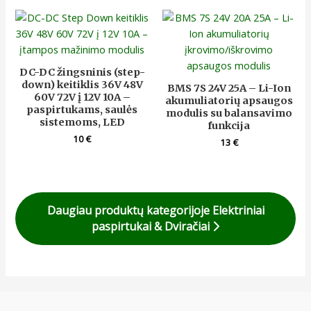
DC-DC žingsninis (step-
down) keitiklis 36V 48V
BMS 7S 24V 25A – Li-Ion
60V 72V į 12V 10A –
akumuliatorių apsaugos
paspirtukams, saulės
modulis su balansavimo
sistemoms, LED
funkcija
10
€
13
€
Daugiau produktų kategorijoje Elektriniai
paspirtukai & Dviračiai