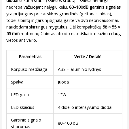
diodai
sukuria stabilų šviesos srautą – šviesa nemirga ir
nedreba važiuojant nelygiu keliu.
80–100dB garsinis signalas
yra prijungtas prie atskiros grandinės (geltonas laidas),
todėl žibintą ir garsinį signalą galite valdyti nepriklausomai,
naudodami skirtingus mygtukus. Dėl kompaktiškų
58 × 55 ×
55 mm
matmenų žibintas atrodo estetiškai ir neužima daug
vietos ant vairo.
Parametras
Vertė / Detalė
Korpuso medžiaga
ABS + aliuminio lydinys
Spalva
Juoda
LED galia
12W
LED skaičius
4 didelio intensyvumo diodai
Garsinio signalo
80–100 dB
stiprumas