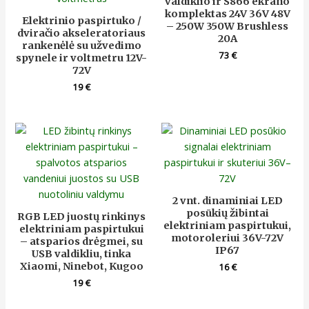
valdiklio ir S866 ekrano
komplektas 24V 36V 48V
Elektrinio paspirtuko /
– 250W 350W Brushless
dviračio akseleratoriaus
20A
rankenėlė su užvedimo
73
€
spynele ir voltmetru 12V-
72V
19
€
2 vnt. dinaminiai LED
posūkių žibintai
RGB LED juostų rinkinys
elektriniam paspirtukui,
elektriniam paspirtukui
motoroleriui 36V-72V
– atsparios drėgmei, su
IP67
USB valdikliu, tinka
Xiaomi, Ninebot, Kugoo
16
€
19
€