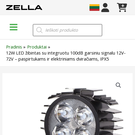
Pereiti
prie
turinio
Main
Products
search
Menu
Pradinis
Produktai
12W LED žibintas su integruotu 100dB garsiniu signalu 12V-
72V – paspirtukams ir elektriniams dviračiams, IPX5
produkto
kiekis:
12W
LED
žibintas
su
integruotu
100dB
garsiniu