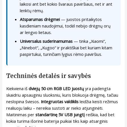
laikosi ant bet kokio švaraus paviršiaus, net ir ant
lenktų rėmų.
Atsparumas drėgmei
— juostos pritaikytos
kasdieniam naudojimui, todėl nebijo drėgnų orų
ar lengvo lietaus.
Universalus suderinamumas
— tinka „Xiaomi“,
„Ninebot“, „Kugoo“ ir praktiškai bet kuriam kitam
paspirtukui, turinčiam lygius rėmo paviršius.
Techninės detalės ir savybės
Kiekviena iš
dviejų 50 cm RGB LED juostų
yra padengta
skaidriu apsauginiu sluoksniu, kuris blokuoja drėgmę, tačiau
neslopina šviesos.
Integruotas valdiklis
leidžia keisti režimus
realiuoju laiku – nereikia sustoti ar nieko atjunginėti.
Maitinimas per
standartinę 5V USB jungtį
reiškia, kad bet
kokia turima išorinė baterija puikiai tiks kaip atsarginis