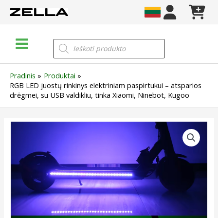
Pereiti
prie
turinio
Main
Products
search
Menu
Pradinis
Produktai
RGB LED juostų rinkinys elektriniam paspirtukui – atsparios
drėgmei, su USB valdikliu, tinka Xiaomi, Ninebot, Kugoo
produkto
kiekis:
RGB
LED
juostų
rinkinys
elektriniam
paspirtukui
–