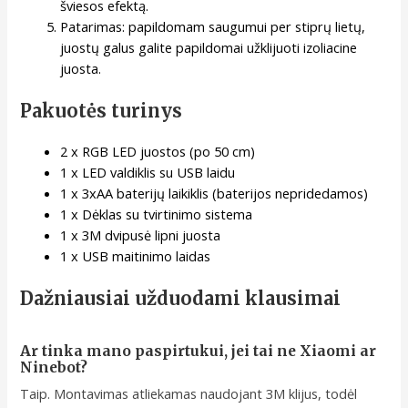
šviesos efektą.
Patarimas: papildomam saugumui per stiprų lietų,
juostų galus galite papildomai užklijuoti izoliacine
juosta.
Pakuotės turinys
2 x RGB LED juostos (po 50 cm)
1 x LED valdiklis su USB laidu
1 x 3xAA baterijų laikiklis (baterijos nepridedamos)
1 x Dėklas su tvirtinimo sistema
1 x 3M dvipusė lipni juosta
1 x USB maitinimo laidas
Dažniausiai užduodami klausimai
Ar tinka mano paspirtukui, jei tai ne Xiaomi ar
Ninebot?
Taip. Montavimas atliekamas naudojant 3M klijus, todėl