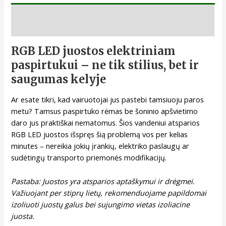
Aprašymas
RGB LED juostos elektriniam
paspirtukui – ne tik stilius, bet ir
saugumas kelyje
Ar esate tikri, kad vairuotojai jus pastebi tamsiuoju paros
metu? Tamsus paspirtuko rėmas be šoninio apšvietimo
daro jus praktiškai nematomus. Šios vandeniui atsparios
RGB LED juostos išspręs šią problemą vos per kelias
minutes – nereikia jokių įrankių, elektriko paslaugų ar
sudėtingų transporto priemonės modifikacijų.
Pastaba: Juostos yra atsparios aptaškymui ir drėgmei.
Važiuojant per stiprų lietų, rekomenduojame papildomai
izoliuoti juostų galus bei sujungimo vietas izoliacine
juosta.