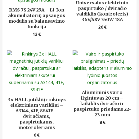
Universalus elektrinio
paspirtuko / dviračio
BMS 7S 24V 25A – Li-Ion
valdiklis (kontroleris)
akumuliatorių apsaugos
36V/48V 350W 18A
modulis su balansavimo
funkcija
26
€
13
€
Aliumininis vairo
ilgintuvas 20 cm –
3x HALL jutiklių rinkinys
laikiklis dviračio ir
elektriniam varikliui –
paspirtuko priedams 22-
A3144, 41F, SS41F –
23 mm
dviračiams,
paspirtukams,
8
€
motoroleriams
6
€