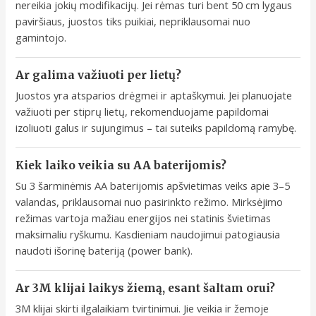
nereikia jokių modifikacijų. Jei rėmas turi bent 50 cm lygaus
paviršiaus, juostos tiks puikiai, nepriklausomai nuo
gamintojo.
Ar galima važiuoti per lietų?
Juostos yra atsparios drėgmei ir aptaškymui. Jei planuojate
važiuoti per stiprų lietų, rekomenduojame papildomai
izoliuoti galus ir sujungimus – tai suteiks papildomą ramybę.
Kiek laiko veikia su AA baterijomis?
Su 3 šarminėmis AA baterijomis apšvietimas veiks apie 3–5
valandas, priklausomai nuo pasirinkto režimo. Mirksėjimo
režimas vartoja mažiau energijos nei statinis švietimas
maksimaliu ryškumu. Kasdieniam naudojimui patogiausia
naudoti išorinę bateriją (power bank).
Ar 3M klijai laikys žiemą, esant šaltam orui?
3M klijai skirti ilgalaikiam tvirtinimui. Jie veikia ir žemoje