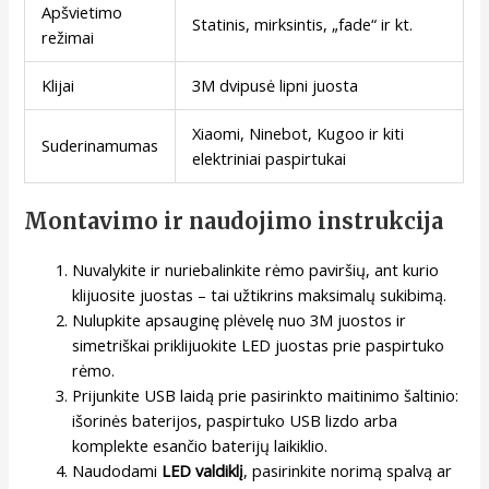
Apšvietimo
Statinis, mirksintis, „fade“ ir kt.
režimai
Klijai
3M dvipusė lipni juosta
Xiaomi, Ninebot, Kugoo ir kiti
Suderinamumas
elektriniai paspirtukai
Montavimo ir naudojimo instrukcija
Nuvalykite ir nuriebalinkite rėmo paviršių, ant kurio
klijuosite juostas – tai užtikrins maksimalų sukibimą.
Nulupkite apsauginę plėvelę nuo 3M juostos ir
simetriškai priklijuokite LED juostas prie paspirtuko
rėmo.
Prijunkite USB laidą prie pasirinkto maitinimo šaltinio:
išorinės baterijos, paspirtuko USB lizdo arba
komplekte esančio baterijų laikiklio.
Naudodami
LED valdiklį
, pasirinkite norimą spalvą ar