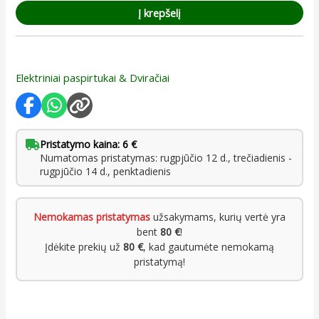
Į krepšelį
Elektriniai paspirtukai & Dviračiai
Pristatymo kaina: 6 €
Numatomas pristatymas: rugpjūčio 12 d., trečiadienis -
rugpjūčio 14 d., penktadienis
Nemokamas pristatymas
užsakymams, kurių vertė yra
bent
80 €
!
Įdėkite prekių už
80 €
, kad gautumėte nemokamą
pristatymą!