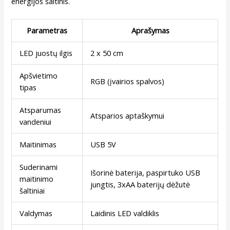
energijos šaltinis.
Parametras
Aprašymas
LED juostų ilgis
2 x 50 cm
Apšvietimo
RGB (įvairios spalvos)
tipas
Atsparumas
Atsparios aptaškymui
vandeniui
Maitinimas
USB 5V
Suderinami
Išorinė baterija, paspirtuko USB
maitinimo
jungtis, 3xAA baterijų dėžutė
šaltiniai
Valdymas
Laidinis LED valdiklis