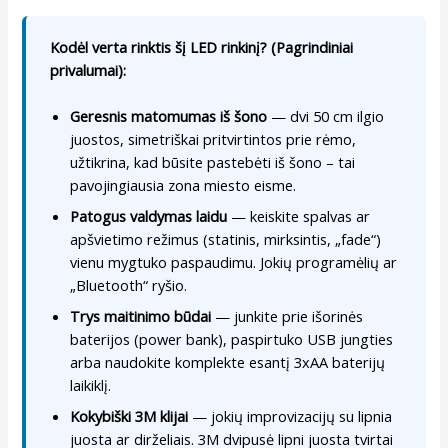
Kodėl verta rinktis šį LED rinkinį? (Pagrindiniai
privalumai):
Geresnis matomumas iš šono
— dvi 50 cm ilgio
juostos, simetriškai pritvirtintos prie rėmo,
užtikrina, kad būsite pastebėti iš šono – tai
pavojingiausia zona miesto eisme.
Patogus valdymas laidu
— keiskite spalvas ar
apšvietimo režimus (statinis, mirksintis, „fade“)
vienu mygtuko paspaudimu. Jokių programėlių ar
„Bluetooth“ ryšio.
Trys maitinimo būdai
— junkite prie išorinės
baterijos (power bank), paspirtuko USB jungties
arba naudokite komplekte esantį 3xAA baterijų
laikiklį.
Kokybiški 3M klijai
— jokių improvizacijų su lipnia
juosta ar dirželiais. 3M dvipusė lipni juosta tvirtai