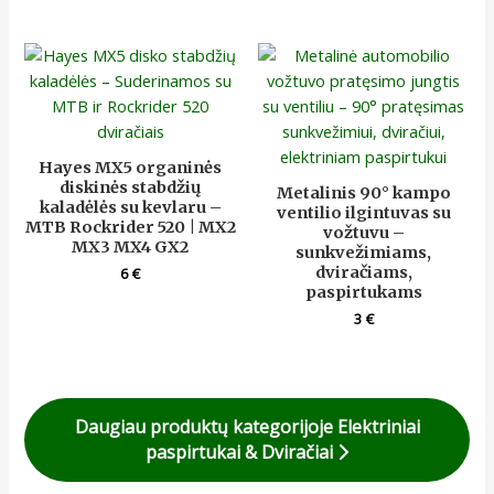
Hayes MX5 organinės
diskinės stabdžių
Metalinis 90° kampo
kaladėlės su kevlaru –
ventilio ilgintuvas su
MTB Rockrider 520 | MX2
vožtuvu –
MX3 MX4 GX2
sunkvežimiams,
dviračiams,
6
€
paspirtukams
3
€
Daugiau produktų kategorijoje Elektriniai
paspirtukai & Dviračiai