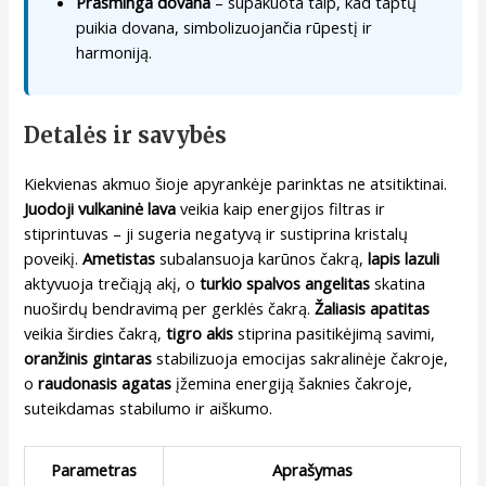
Prasminga dovana
– supakuota taip, kad taptų
puikia dovana, simbolizuojančia rūpestį ir
harmoniją.
Detalės ir savybės
Kiekvienas akmuo šioje apyrankėje parinktas ne atsitiktinai.
Juodoji vulkaninė lava
veikia kaip energijos filtras ir
stiprintuvas – ji sugeria negatyvą ir sustiprina kristalų
poveikį.
Ametistas
subalansuoja karūnos čakrą,
lapis lazuli
aktyvuoja trečiąją akį, o
turkio spalvos angelitas
skatina
nuoširdų bendravimą per gerklės čakrą.
Žaliasis apatitas
veikia širdies čakrą,
tigro akis
stiprina pasitikėjimą savimi,
oranžinis gintaras
stabilizuoja emocijas sakralinėje čakroje,
o
raudonasis agatas
įžemina energiją šaknies čakroje,
suteikdamas stabilumo ir aiškumo.
Parametras
Aprašymas