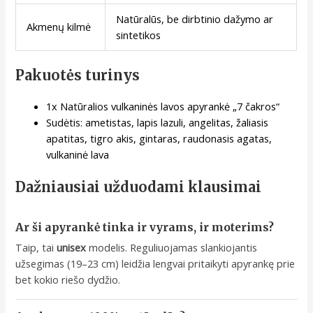
Natūralūs, be dirbtinio dažymo ar
Akmenų kilmė
sintetikos
Pakuotės turinys
1x Natūralios vulkaninės lavos apyrankė „7 čakros“
Sudėtis: ametistas, lapis lazuli, angelitas, žaliasis
apatitas, tigro akis, gintaras, raudonasis agatas,
vulkaninė lava
Dažniausiai užduodami klausimai
Ar ši apyrankė tinka ir vyrams, ir moterims?
Taip, tai
unisex
modelis. Reguliuojamas slankiojantis
užsegimas (19–23 cm) leidžia lengvai pritaikyti apyrankę prie
bet kokio riešo dydžio.