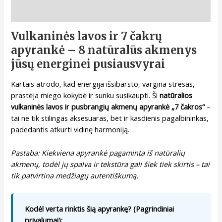
Aprašymas
Vulkaninės lavos ir 7 čakrų
apyrankė – 8 natūralūs akmenys
jūsų energinei pusiausvyrai
Kartais atrodo, kad energija išsibarsto, vargina stresas,
prastėja miego kokybė ir sunku susikaupti. Ši
natūralios
vulkaninės lavos ir pusbrangių akmenų apyrankė „7 čakros“
–
tai ne tik stilingas aksesuaras, bet ir kasdienis pagalbininkas,
padedantis atkurti vidinę harmoniją.
Pastaba: Kiekviena apyrankė pagaminta iš natūralių
akmenų, todėl jų spalva ir tekstūra gali šiek tiek skirtis – tai
tik patvirtina medžiagų autentiškumą.
Kodėl verta rinktis šią apyrankę? (Pagrindiniai
privalumai):