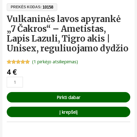
10158
PREKĖS KODAS:
Vulkaninės lavos apyrankė
„7 Čakros“ – Ametistas,
Lapis Lazuli, Tigro akis |
Unisex, reguliuojamo dydžio
(
1
pirkėjo atsiliepimas)
Įvertinimas:
1
4
€
5.00
iš 5
(viso
įvertinimų:
)
Pirkti dabar
Į krepšelį