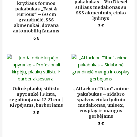
pakabukas – Vin Diesel
kryžiaus formos
stiliaus medalionas su
pakabukas „Fast &
SSS akmenimis, cinko
Furious“ – 60 cm
lydinys
grandinėlė, SSS
akmenukai, dovana
3
€
automobilių fanams
6
€
Odinė plaukų stilisto
„Attack on Titan“ anime
apyrankė | Pinta,
pakabukas – sidabro
reguliuojama 17-21 cm |
spalvos cinko lydinio
Kirpėjams, barberiams
medalionas, unisex,
cosplay ir mangos
3
€
gerbėjams
3
€