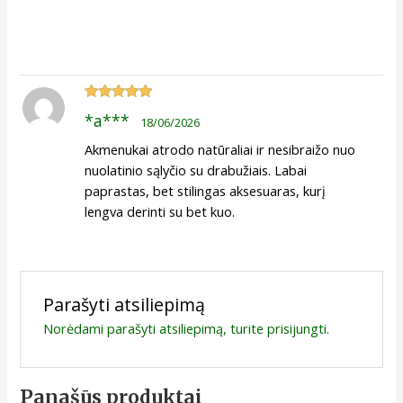
Įvertinimas:
*a***
18/06/2026
5
iš 5
Akmenukai atrodo natūraliai ir nesibraižo nuo
nuolatinio sąlyčio su drabužiais. Labai
paprastas, bet stilingas aksesuaras, kurį
lengva derinti su bet kuo.
Parašyti atsiliepimą
Norėdami parašyti atsiliepimą, turite
prisijungti
.
Panašūs produktai