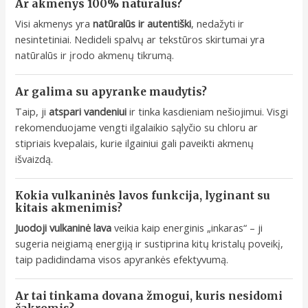
Ar akmenys 100% natūralūs?
Visi akmenys yra
natūralūs ir autentiški
, nedažyti ir
nesintetiniai. Nedideli spalvų ar tekstūros skirtumai yra
natūralūs ir įrodo akmenų tikrumą.
Ar galima su apyranke maudytis?
Taip, ji
atspari vandeniui
ir tinka kasdieniam nešiojimui. Visgi
rekomenduojame vengti ilgalaikio sąlyčio su chloru ar
stipriais kvepalais, kurie ilgainiui gali paveikti akmenų
išvaizdą.
Kokia vulkaninės lavos funkcija, lyginant su
kitais akmenimis?
Juodoji vulkaninė lava
veikia kaip energinis „inkaras“ – ji
sugeria neigiamą energiją ir sustiprina kitų kristalų poveikį,
taip padidindama visos apyrankės efektyvumą.
Ar tai tinkama dovana žmogui, kuris nesidomi