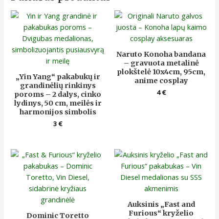
Naruto Konoha bandana
– gravuota metalinė
plokštelė 10x4cm, 95cm,
„Yin Yang“ pakabukų ir
anime cosplay
grandinėlių rinkinys
4
€
poroms – 2 dalys, cinko
lydinys, 50 cm, meilės ir
harmonijos simbolis
3
€
Auksinis „Fast and
Furious“ kryželio
Dominic Toretto