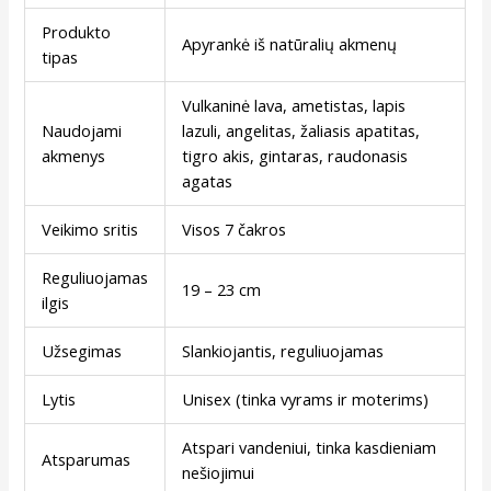
Produkto
Apyrankė iš natūralių akmenų
tipas
Vulkaninė lava, ametistas, lapis
Naudojami
lazuli, angelitas, žaliasis apatitas,
akmenys
tigro akis, gintaras, raudonasis
agatas
Veikimo sritis
Visos 7 čakros
Reguliuojamas
19 – 23 cm
ilgis
Užsegimas
Slankiojantis, reguliuojamas
Lytis
Unisex (tinka vyrams ir moterims)
Atspari vandeniui, tinka kasdieniam
Atsparumas
nešiojimui