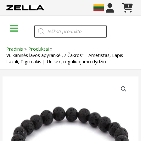
Pereiti
prie
turinio
Main
Products
search
Menu
Pradinis
Produktai
Vulkaninės lavos apyrankė „7 Čakros“ – Ametistas, Lapis
Lazuli, Tigro akis | Unisex, reguliuojamo dydžio
produkto
kiekis:
Vulkaninės
lavos
apyrankė
„7
Čakros“
–
Ametistas,