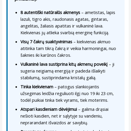
8 autentiški natūralūs akmenys
– ametistas, lapis
lazuli, tigro akis, raudonasis agatas, gintaras,
angelitas, žaliasis apatitas ir vulkaninė lava.
Kiekvienas jų atlieka svarbią energinę funkciją.
Visų 7 čakrų suaktyvinimas
– kiekvienas akmuo
atitinka tam tikrą čakrą ir veikia harmoningai, nuo
šaknies iki karūnos čakros.
Vulkaninė lava sustiprina kitų akmenų poveikį
– ji
sugeria neigiamą energiją ir padeda išlaikyti
stabilumą, sustiprindama kristalų galią.
Tinka kiekvienam
– patogus slankiojantis
užsegimas leidžia reguliuoti ilgį nuo 19 iki 23 cm,
todėl puikiai tinka tiek vyrams, tiek moterims.
Atspari kasdieniam dėvėjimui
– galima drąsiai
nešioti kasdien, net ir sąlytyje su vandeniu,
neprarandant išvaizdos ar savybių.