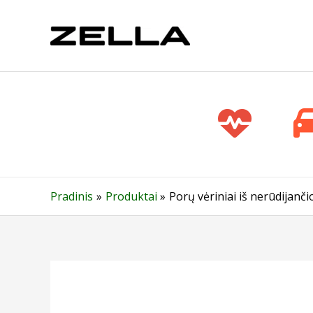
Pereiti
prie
turinio
Pradinis
Produktai
Porų vėriniai iš nerūdijanč