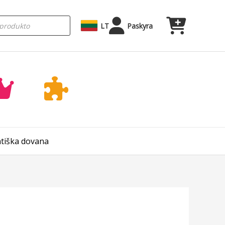
LT
Paskyra
ntiška dovana