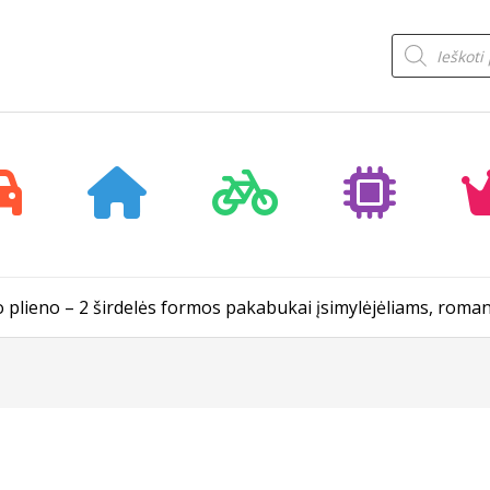
Products
search
io plieno – 2 širdelės formos pakabukai įsimylėjėliams, roma