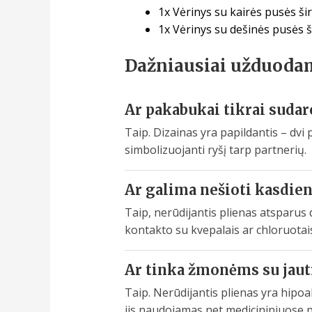
1x Vėrinys su kairės pusės šir
1x Vėrinys su dešinės pusės š
Dažniausiai užduoda
Ar pakabukai tikrai sudaro
Taip. Dizainas yra papildantis – dvi p
simbolizuojanti ryšį tarp partnerių.
Ar galima nešioti kasdien,
Taip, nerūdijantis plienas atsparus 
kontakto su kvepalais ar chloruotais
Ar tinka žmonėms su jautr
Taip. Nerūdijantis plienas yra hipoal
jis naudojamas net medicininiuose 