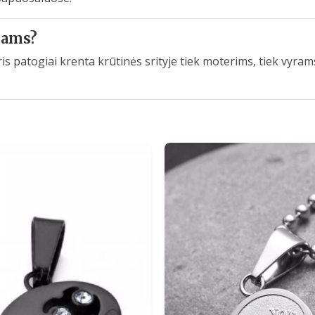
yrams?
uris patogiai krenta krūtinės srityje tiek moterims, tiek vy