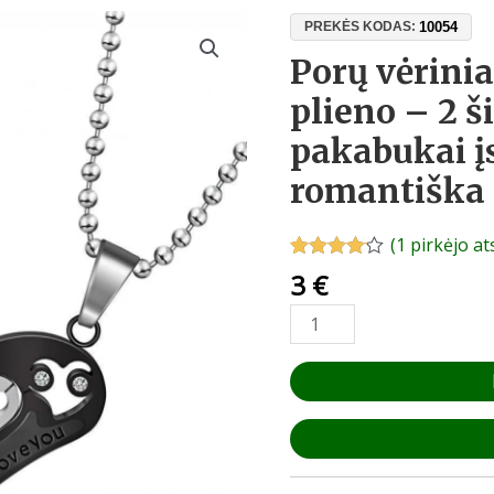
produkto
10054
PREKĖS KODAS:
kiekis:
Porų vėrinia
Porų
plieno – 2 š
vėriniai
iš
pakabukai į
nerūdijančio
romantiška
plieno
–
2
(
1
pirkėjo at
širdelės
Įvertinimas:
1
3
€
4.00
iš 5
formos
(viso
pakabukai
įvertinimų:
)
įsimylėjėliams,
romantiška
dovana