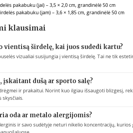
delės pakabuku (jai) – 3,5 × 2,0 cm, grandinėlė 50 cm
irdelės pakabuku (jam) – 3,6 × 1,85 cm, grandinėlė 50 cm
mi klausimai
 vientisą širdelę, kai juos sudedi kartu?
uselės vizualiai susijungia į vientisą širdelę. Tai ne tik estet
 įskaitant dušą ar sporto salę?
drėgmei ir prakaitui. Norint kuo ilgiau išsaugoti blizgesį, 
 skysčiais.
ia oda ar metalo alergijomis?
erginis ir savo sudėtyje neturi nikelio koncentracijų, kurios 
papuošaluose.