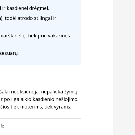
 ir kasdienei drėgmei.
, todėl atrodo stilingai ir
marškinėlių, tiek prie vakarinės
ksesuarų.
alai neoksiduoja, nepalieka žymių
ir po ilgalaikio kasdienio nešiojimo.
čios tiek moterims, tiek vyrams.
lė