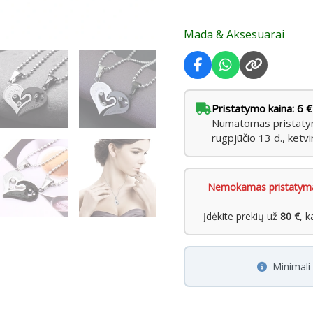
Mada & Aksesuarai
Pristatymo kaina: 6 €
Numatomas pristatyma
rugpjūčio 13 d., ketvi
Nemokamas pristatym
Įdėkite prekių už
80 €
, 
Minimal