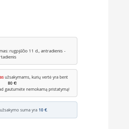
s: rugpjūčio 11 d., antradienis -
rtadienis
as
užsakymams, kurių vertė yra bent
80 €
!
kad gautumėte nemokamą pristatymą!
i užsakymo suma yra
10 €
.