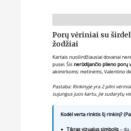
Aprašymas
Porų vėriniai su šird
žodžiai
Kartais nuoširdžiausiai dovanai nerei
pusei. Šis
nerūdijančio plieno porų 
akimirkoms: metinėms, Valentino dien
Pastaba: Rinkinyje yra 2 pilni vėrin
sujungus juos kartu, jie sudarytų vie
Kodėl verta rinktis šį rinkinį? (P
Tikras vizualus simbolis
– du 