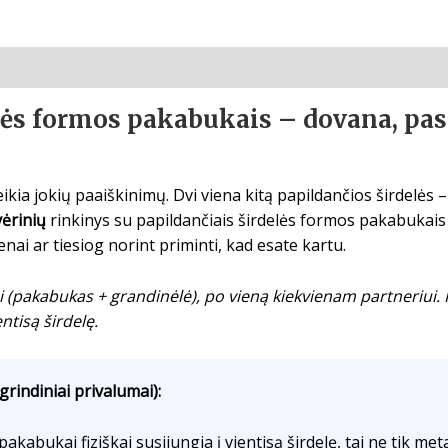
elės formos pakabukais – dovana, pa
kia jokių paaiškinimų. Dvi viena kitą papildančios širdelės – 
vėrinių
rinkinys su papildančiais širdelės formos pakabukai
ai ar tiesiog norint priminti, kad esate kartu.
iai (pakabukas + grandinėlė), po vieną kiekvienam partneriui.
ntisą širdelę.
agrindiniai privalumai):
pakabukai fiziškai susijungia į vientisą širdelę, tai ne tik met