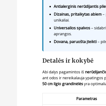
Antialerginis nerūdijantis pli
Dizainas, pritaikytas abiem
– 
unikaliai.
Universalios spalvos
– sidabri
aprangos.
Dovana, paruošta įteikti
– pil
Detalės ir kokybė
Abi dalys pagamintos iš
nerūdijanči
ant odos ir nereikalauja ypatingos 
50 cm ilgio grandinėlės
yra optimalia
Parametras