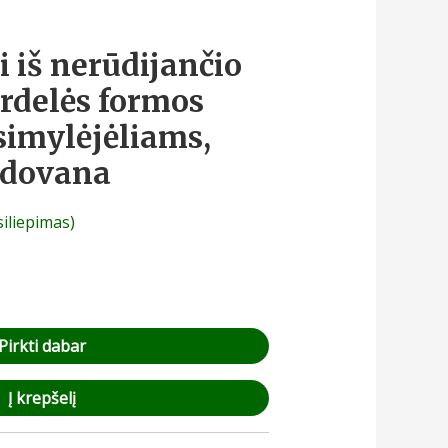
i iš nerūdijančio
irdelės formos
simylėjėliams,
 dovana
siliepimas)
Pirkti dabar
Į krepšelį