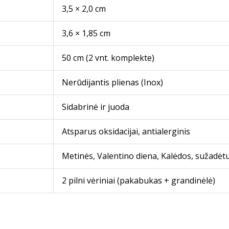
3,5 × 2,0 cm
3,6 × 1,85 cm
50 cm (2 vnt. komplekte)
Nerūdijantis plienas (Inox)
Sidabrinė ir juoda
Atsparus oksidacijai, antialerginis
Metinės, Valentino diena, Kalėdos, sužadėt
2 pilni vėriniai (pakabukas + grandinėlė)