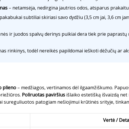
enas
– netamsėja, nedirgina jautrios odos, atsparus prakaitui
pakabukai subtiliai skiriasi savo dydžiu (3,5 cm jai, 3,6 cm jam)
nės ir juodos spalvų derinys puikiai dera tiek prie paprastų 
nas rinkinys, todėl nereikės papildomai ieškoti dėžučių ar a
o plieno
– medžiagos, vertinamos dėl ilgaamžiškumo. Papuoš
priežiūros.
Poliruotas paviršius
išlaiko estetišką išvaizdą net 
i sureguliuotos patogiam nešiojimui krūtinės srityje, tinkan
Vertė / Deta