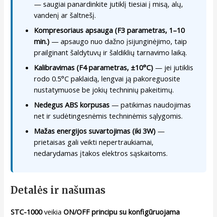
— saugiai panardinkite jutiklį tiesiai į misą, alų,
vandenį ar šaltnešį.
Kompresoriaus apsauga (F3 parametras, 1–10
min.)
— apsaugo nuo dažno įsijunginėjimo, taip
prailginant šaldytuvų ir šaldiklių tarnavimo laiką.
Kalibravimas (F4 parametras, ±10°C)
— jei jutiklis
rodo 0.5°C paklaidą, lengvai ją pakoreguosite
nustatymuose be jokių techninių pakeitimų.
Nedegus ABS korpusas
— patikimas naudojimas
net ir sudėtingesnėmis techninėmis sąlygomis.
Mažas energijos suvartojimas (iki 3W)
—
prietaisas gali veikti nepertraukiamai,
nedarydamas įtakos elektros sąskaitoms.
Detalės ir našumas
STC-1000
veikia
ON/OFF principu su konfigūruojama