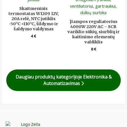
Skaitmeninis
termostatas W1209 12V,
20A relė, NTC jutiklis
Įtampos reguliatorius
-50°C +110°C, šildymo ir
4000W 220V AC – SCR
šaldymo valdymas
variklio sūkių, siurblių ir
4
€
kaitinimo elementų
valdiklis
8
€
Daugiau produktų kategorijoje Elektronika &
Automatizavimas