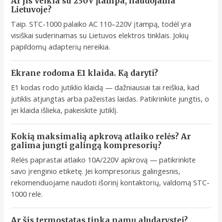
Ar jis veikia su 230V įtampa, naudojama
Lietuvoje?
Taip. STC-1000 palaiko AC 110–220V įtampą, todėl yra
visiškai suderinamas su Lietuvos elektros tinklais. Jokių
papildomų adapterių nereikia.
Ekrane rodoma E1 klaida. Ką daryti?
E1 kodas rodo jutiklio klaidą — dažniausiai tai reiškia, kad
jutiklis atjungtas arba pažeistas laidas. Patikrinkite jungtis, o
jei klaida išlieka, pakeiskite jutiklį.
Kokią maksimalią apkrovą atlaiko relės? Ar
galima jungti galingą kompresorių?
Relės paprastai atlaiko 10A/220V apkrovą — patikrinkite
savo įrenginio etiketę. Jei kompresorius galingesnis,
rekomenduojame naudoti išorinį kontaktorių, valdomą STC-
1000 rele.
Ar šis termostatas tinka namų aludarystei?