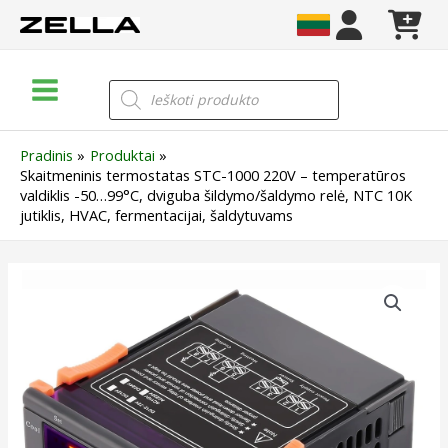
Pereiti
prie
turinio
Main
Products
search
Menu
Pradinis
Produktai
Skaitmeninis termostatas STC-1000 220V – temperatūros
valdiklis -50…99°C, dviguba šildymo/šaldymo relė, NTC 10K
jutiklis, HVAC, fermentacijai, šaldytuvams
produkto
kiekis:
Skaitmeninis
termostatas
STC-
1000
220V
–