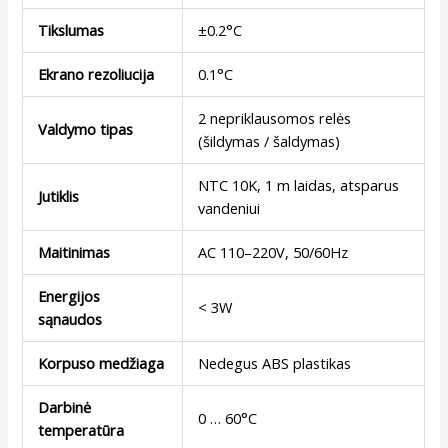
Tikslumas
±0.2°C
Ekrano rezoliucija
0.1°C
2 nepriklausomos relės
Valdymo tipas
(šildymas / šaldymas)
NTC 10K, 1 m laidas, atsparus
Jutiklis
vandeniui
Maitinimas
AC 110–220V, 50/60Hz
Energijos
< 3W
sąnaudos
Korpuso medžiaga
Nedegus ABS plastikas
Darbinė
0 … 60°C
temperatūra