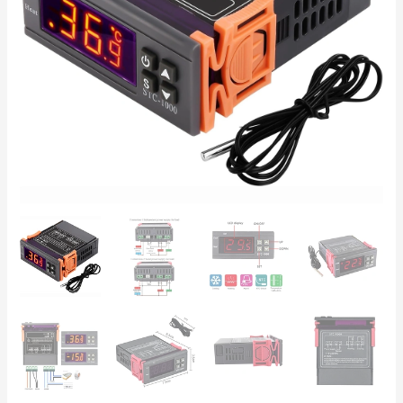
temperatūros
valdiklis
-50…
99°C,
dviguba
šildymo/
šaldymo
relė,
NTC
10K
jutiklis,
HVAC,
fermentacijai,
šaldytuvams