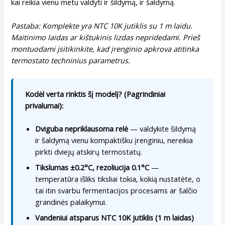
kai reikia vienu metu valdyti ir šildymą, ir šaldymą.
Pastaba: Komplekte yra NTC 10K jutiklis su 1 m laidu.
Maitinimo laidas ar kištukinis lizdas nepridedami. Prieš
montuodami įsitikinkite, kad įrenginio apkrova atitinka
termostato techninius parametrus.
Kodėl verta rinktis šį modelį? (Pagrindiniai
privalumai):
Dviguba nepriklausoma relė
— valdykite šildymą
ir šaldymą vienu kompaktišku įrenginiu, nereikia
pirkti dviejų atskirų termostatų.
Tikslumas ±0.2°C, rezoliucija 0.1°C
—
temperatūra išliks tiksliai tokia, kokią nustatėte, o
tai itin svarbu fermentacijos procesams ar šalčio
grandinės palaikymui.
Vandeniui atsparus NTC 10K jutiklis (1 m laidas)