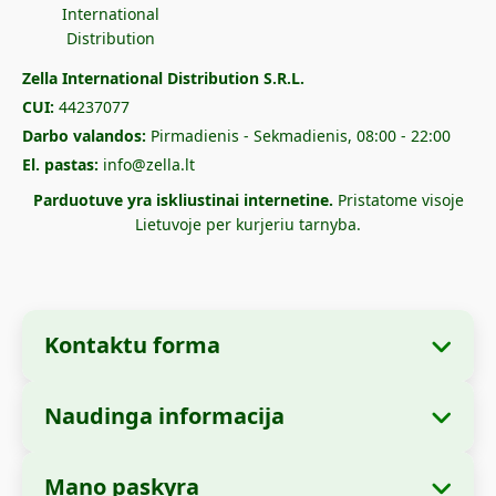
Zella International Distribution S.R.L.
CUI:
44237077
Darbo valandos:
Pirmadienis - Sekmadienis, 08:00 - 22:00
El. pastas:
info@zella.lt
Parduotuve yra iskliustinai internetine.
Pristatome visoje
Lietuvoje per kurjeriu tarnyba.
Kontaktu forma
Naudinga informacija
Imones informacija
Apie mus
Imones pavadinimas:
Zella International
Mano paskyra