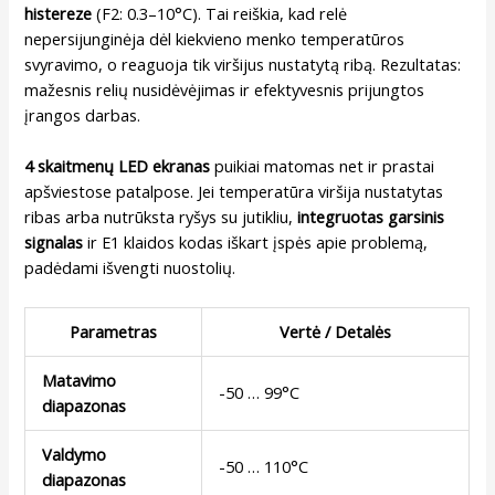
histereze
(F2: 0.3–10°C). Tai reiškia, kad relė
nepersijunginėja dėl kiekvieno menko temperatūros
svyravimo, o reaguoja tik viršijus nustatytą ribą. Rezultatas:
mažesnis relių nusidėvėjimas ir efektyvesnis prijungtos
įrangos darbas.
4 skaitmenų LED ekranas
puikiai matomas net ir prastai
apšviestose patalpose. Jei temperatūra viršija nustatytas
ribas arba nutrūksta ryšys su jutikliu,
integruotas garsinis
signalas
ir E1 klaidos kodas iškart įspės apie problemą,
padėdami išvengti nuostolių.
Parametras
Vertė / Detalės
Matavimo
-50 … 99°C
diapazonas
Valdymo
-50 … 110°C
diapazonas