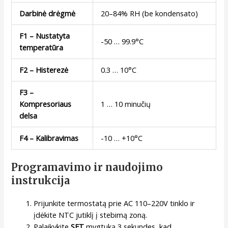
Darbinė drėgmė
20–84% RH (be kondensato)
F1 – Nustatyta
-50 … 99.9°C
temperatūra
F2 – Histerezė
0.3 … 10°C
F3 –
Kompresoriaus
1 … 10 minučių
delsa
F4 – Kalibravimas
-10 … +10°C
Programavimo ir naudojimo
instrukcija
Prijunkite termostatą prie AC 110–220V tinklo ir
įdėkite NTC jutiklį į stebimą zoną.
Palaikykite
SET
mygtuką 3 sekundes, kad