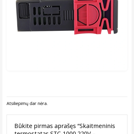
Atsiliepimų dar nėra.
Būkite pirmas aprašęs “Skaitmeninis
termostatas STC-1000 220V –