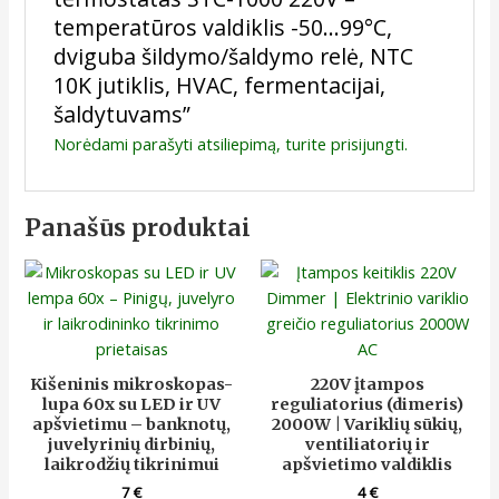
temperatūros valdiklis -50…99°C,
dviguba šildymo/šaldymo relė, NTC
10K jutiklis, HVAC, fermentacijai,
šaldytuvams”
Norėdami parašyti atsiliepimą, turite
prisijungti
.
Panašūs produktai
Kišeninis mikroskopas-
220V įtampos
lupa 60x su LED ir UV
reguliatorius (dimeris)
apšvietimu – banknotų,
2000W | Variklių sūkių,
juvelyrinių dirbinių,
ventiliatorių ir
laikrodžių tikrinimui
apšvietimo valdiklis
7
€
4
€