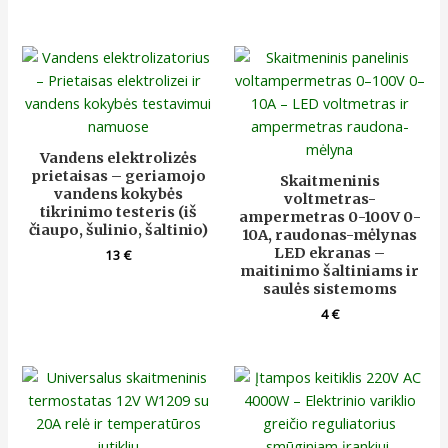
Vandens elektrolizės
prietaisas – geriamojo
Skaitmeninis
vandens kokybės
voltmetras-
tikrinimo testeris (iš
ampermetras 0-100V 0-
čiaupo, šulinio, šaltinio)
10A, raudonas-mėlynas
LED ekranas –
13
€
maitinimo šaltiniams ir
saulės sistemoms
4
€