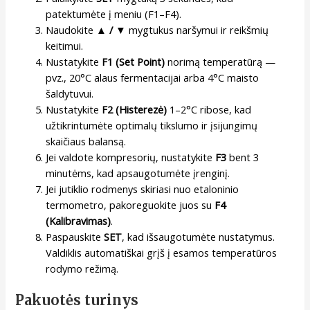
patektumėte į meniu (F1–F4).
Naudokite
▲ / ▼
mygtukus naršymui ir reikšmių
keitimui.
Nustatykite
F1 (Set Point)
norimą temperatūrą —
pvz., 20°C alaus fermentacijai arba 4°C maisto
šaldytuvui.
Nustatykite
F2 (Histerezė)
1–2°C ribose, kad
užtikrintumėte optimalų tikslumo ir įsijungimų
skaičiaus balansą.
Jei valdote kompresorių, nustatykite
F3
bent 3
minutėms, kad apsaugotumėte įrenginį.
Jei jutiklio rodmenys skiriasi nuo etaloninio
termometro, pakoreguokite juos su
F4
(Kalibravimas)
.
Paspauskite
SET
, kad išsaugotumėte nustatymus.
Valdiklis automatiškai grįš į esamos temperatūros
rodymo režimą.
Pakuotės turinys