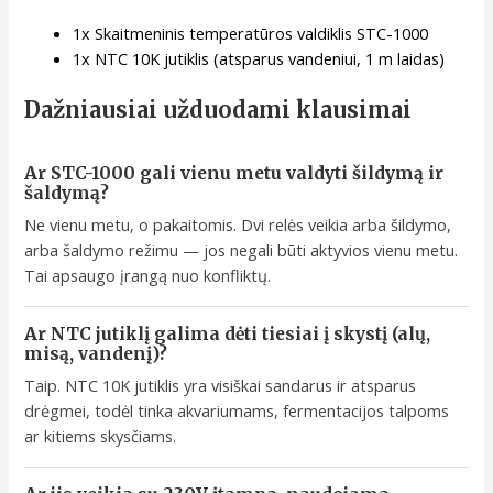
1x Skaitmeninis temperatūros valdiklis STC-1000
1x NTC 10K jutiklis (atsparus vandeniui, 1 m laidas)
Dažniausiai užduodami klausimai
Ar STC-1000 gali vienu metu valdyti šildymą ir
šaldymą?
Ne vienu metu, o pakaitomis. Dvi relės veikia arba šildymo,
arba šaldymo režimu — jos negali būti aktyvios vienu metu.
Tai apsaugo įrangą nuo konfliktų.
Ar NTC jutiklį galima dėti tiesiai į skystį (alų,
misą, vandenį)?
Taip. NTC 10K jutiklis yra visiškai sandarus ir atsparus
drėgmei, todėl tinka akvariumams, fermentacijos talpoms
ar kitiems skysčiams.