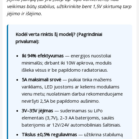
veikimas būtų stabilus, užtikrinkite bent 1,5V skirtumą tarp
įėjimo ir išėjimo.
Kodėl verta rinktis šį modelį? (Pagrindiniai
privalumai):
Iki 94% efektyvumas
— energijos nuostoliai
minimalūs; dirbant iki 10W apkrova, modulis
išlieka vėsus ir be papildomo radiatoriaus.
5A maksimali srovė
— puikiai tinka mažiems
varikliams, LED juostoms ar keliems moduliams
vienu metu; nuolatiniam darbui rekomenduojame
neviršyti 2,5A be papildomo aušinimo.
3V–35V įėjimas
— suderinamas su LiPo
elementais (3,7V), 2–3 AA baterijomis, saulės
baterijomis ar 12V/24V automobiliniais šaltiniais.
Tikslus ±0,5% reguliavimas
— užtikrina stabilumą