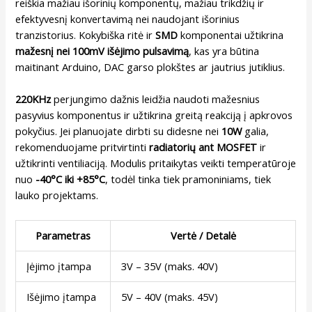
reiškia mažiau išorinių komponentų, mažiau trikdžių ir
efektyvesnį konvertavimą nei naudojant išorinius
tranzistorius. Kokybiška ritė ir
SMD
komponentai užtikrina
mažesnį nei 100mV išėjimo pulsavimą
, kas yra būtina
maitinant Arduino, DAC garso plokštes ar jautrius jutiklius.
220KHz
perjungimo dažnis leidžia naudoti mažesnius
pasyvius komponentus ir užtikrina greitą reakciją į apkrovos
pokyčius. Jei planuojate dirbti su didesne nei
10W
galia,
rekomenduojame pritvirtinti
radiatorių ant MOSFET
ir
užtikrinti ventiliaciją. Modulis pritaikytas veikti temperatūroje
nuo
-40°C iki +85°C
, todėl tinka tiek pramoniniams, tiek
lauko projektams.
Parametras
Vertė / Detalė
Įėjimo įtampa
3V – 35V (maks. 40V)
Išėjimo įtampa
5V – 40V (maks. 45V)