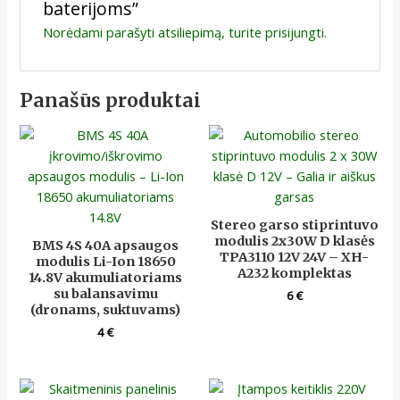
baterijoms”
Norėdami parašyti atsiliepimą, turite
prisijungti
.
Panašūs produktai
Stereo garso stiprintuvo
modulis 2x30W D klasės
BMS 4S 40A apsaugos
TPA3110 12V 24V – XH-
modulis Li-Ion 18650
A232 komplektas
14.8V akumuliatoriams
su balansavimu
6
€
(dronams, suktuvams)
4
€