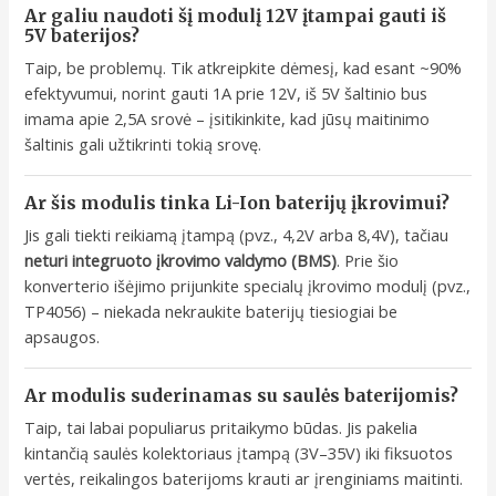
Ar galiu naudoti šį modulį 12V įtampai gauti iš
5V baterijos?
Taip, be problemų. Tik atkreipkite dėmesį, kad esant ~90%
efektyvumui, norint gauti 1A prie 12V, iš 5V šaltinio bus
imama apie 2,5A srovė – įsitikinkite, kad jūsų maitinimo
šaltinis gali užtikrinti tokią srovę.
Ar šis modulis tinka Li-Ion baterijų įkrovimui?
Jis gali tiekti reikiamą įtampą (pvz., 4,2V arba 8,4V), tačiau
neturi integruoto įkrovimo valdymo (BMS)
. Prie šio
konverterio išėjimo prijunkite specialų įkrovimo modulį (pvz.,
TP4056) – niekada nekraukite baterijų tiesiogiai be
apsaugos.
Ar modulis suderinamas su saulės baterijomis?
Taip, tai labai populiarus pritaikymo būdas. Jis pakelia
kintančią saulės kolektoriaus įtampą (3V–35V) iki fiksuotos
vertės, reikalingos baterijoms krauti ar įrenginiams maitinti.