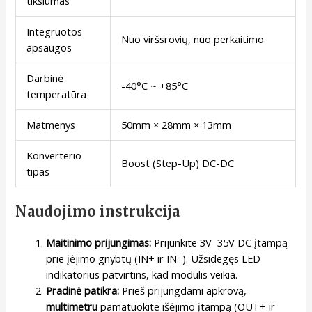
tikslumas
Integruotos
Nuo viršsrovių, nuo perkaitimo
apsaugos
Darbinė
-40°C ~ +85°C
temperatūra
Matmenys
50mm × 28mm × 13mm
Konverterio
Boost (Step-Up) DC-DC
tipas
Naudojimo instrukcija
Maitinimo prijungimas:
Prijunkite 3V–35V DC įtampą
prie įėjimo gnybtų (IN+ ir IN–). Užsidegęs LED
indikatorius patvirtins, kad modulis veikia.
Pradinė patikra:
Prieš prijungdami apkrovą,
multimetru
pamatuokite išėjimo įtampą (OUT+ ir