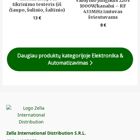
valdymo jungiklis 220V
tikrinimo testeris (iš
1000W/kanalui – RF
čiaupo, šulinio, šaltinio)
433MHz imtuvas
šviestuvams
13
€
8
€
Daugiau produktų kategorijoje Elektronika &
Automatizavimas
Zella International Distribution S.R.L.