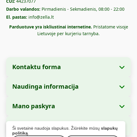
CUI:
44237077
Darbo valandos:
Pirmadienis - Sekmadienis, 08:00 - 22:00
El. pastas:
info@zella.lt
Parduotuve yra iskliustinai internetine.
Pristatome visoje
Lietuvoje per kurjeriu tarnyba.
Kontaktu forma
Naudinga informacija
Imones informacija
Apie mus
Imones pavadinimas:
Zella International
Mano paskyra
Kaip uzsisakyti?
Distribution S.R.L.
Mano uzsakymai
Mokejimo büdai
Buveine:
Strada Cuza Voda nr. 97, Sector 4,
Saugus apmokejimas
Ši svetainė naudoja slapukus. Žiūrėkite mūsų
slapukų
Bucuresti, 040283, Rumunija
Asmens duomenys
Siuntimo informacija
politiką
.