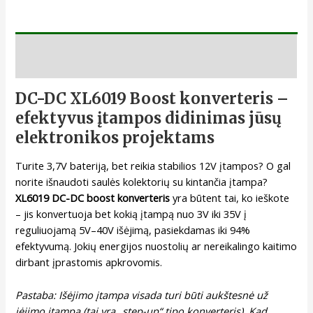
Aprašymas
DC-DC XL6019 Boost konverteris –
efektyvus įtampos didinimas jūsų
elektronikos projektams
Turite 3,7V bateriją, bet reikia stabilios 12V įtampos? O gal
norite išnaudoti saulės kolektorių su kintančia įtampa?
XL6019 DC-DC boost konverteris
yra būtent tai, ko ieškote
– jis konvertuoja bet kokią įtampą nuo 3V iki 35V į
reguliuojamą 5V–40V išėjimą, pasiekdamas iki 94%
efektyvumą. Jokių energijos nuostolių ar nereikalingo kaitimo
dirbant įprastomis apkrovomis.
Pastaba: Išėjimo įtampa visada turi būti aukštesnė už
įėjimo įtampą (tai yra „step-up“ tipo konverteris). Kad