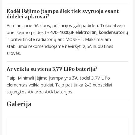
Kodėl išėjimo įtampa šiek tiek svyruoja esant
didelei apkrovai?
Artėjant prie 5A ribos, pulsacijos gali padidėti. Tokiu atveju
prie išėjimo pridėkite
470–1000µF elektrolitinį kondensatorių
ir pritvirtinkite radiatorių ant MOSFET. Maksimaliam
stabilumui rekomenduojame neviršyti 2,5A nuolatinės
srovės.
Ar veikia su viena 3,7V LiPo baterija?
Taip. Minimali įėjimo įtampa yra
3V
, todėl 3,7V LiPo
elementas veikia puikiai. Taip pat tinka 2–3 nuosekliai
sujungtos AA arba AAA baterijos.
Galerija