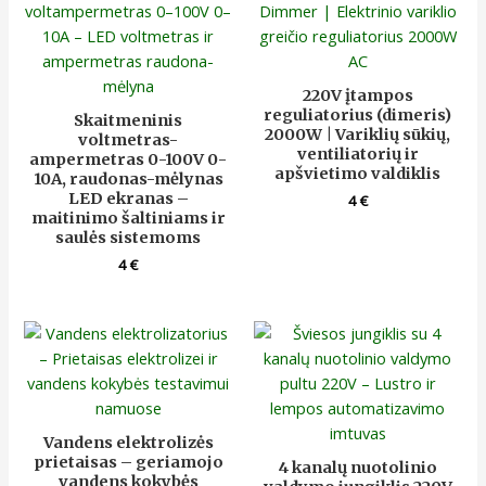
220V įtampos
reguliatorius (dimeris)
Skaitmeninis
2000W | Variklių sūkių,
voltmetras-
ventiliatorių ir
ampermetras 0-100V 0-
apšvietimo valdiklis
10A, raudonas-mėlynas
LED ekranas –
4
€
maitinimo šaltiniams ir
saulės sistemoms
4
€
Vandens elektrolizės
prietaisas – geriamojo
4 kanalų nuotolinio
vandens kokybės