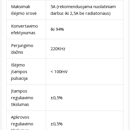
Maksimali
5A (rekomenduojama nuolatiniam
išėjimo srovė
darbui: iki 2,5A be radiatoriaus)
Konvertavimo
Iki 94%
efektyvumas
Perjungimo
220KHz
dažnis
Išėjimo
įtampos
< 100mV
pulsacija
Įtampos
reguliavimo
±0,5%
tikslumas
Apkrovos
reguliavimo
±0,5%