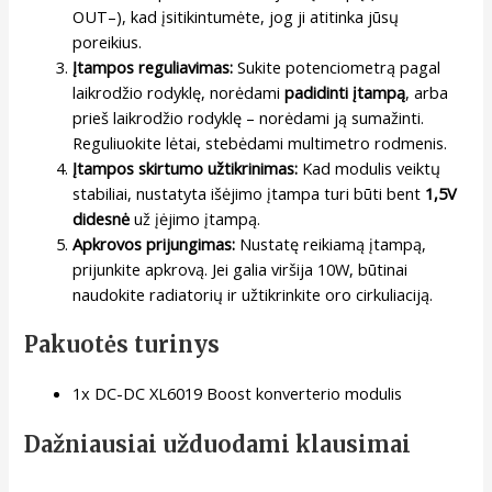
OUT–), kad įsitikintumėte, jog ji atitinka jūsų
poreikius.
Įtampos reguliavimas:
Sukite potenciometrą pagal
laikrodžio rodyklę, norėdami
padidinti įtampą
, arba
prieš laikrodžio rodyklę – norėdami ją sumažinti.
Reguliuokite lėtai, stebėdami multimetro rodmenis.
Įtampos skirtumo užtikrinimas:
Kad modulis veiktų
stabiliai, nustatyta išėjimo įtampa turi būti bent
1,5V
didesnė
už įėjimo įtampą.
Apkrovos prijungimas:
Nustatę reikiamą įtampą,
prijunkite apkrovą. Jei galia viršija 10W, būtinai
naudokite radiatorių ir užtikrinkite oro cirkuliaciją.
Pakuotės turinys
1x DC-DC XL6019 Boost konverterio modulis
Dažniausiai užduodami klausimai