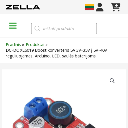
Pereiti
prie
turinio
Main
Products
search
Menu
Pradinis
Produktai
DC-DC XL6019 Boost konverteris 5A 3V-35V į 5V-40V
reguliuojamas, Arduino, LED, saulės baterijoms
produkto
kiekis:
DC-
DC
XL6019
Boost
konverteris
5A
3V-