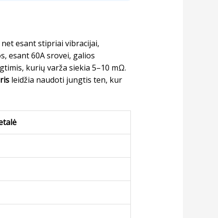
net esant stipriai vibracijai,
s, esant 60A srovei, galios
gtimis, kurių varža siekia 5–10 mΩ.
ris
leidžia naudoti jungtis ten, kur
etalė