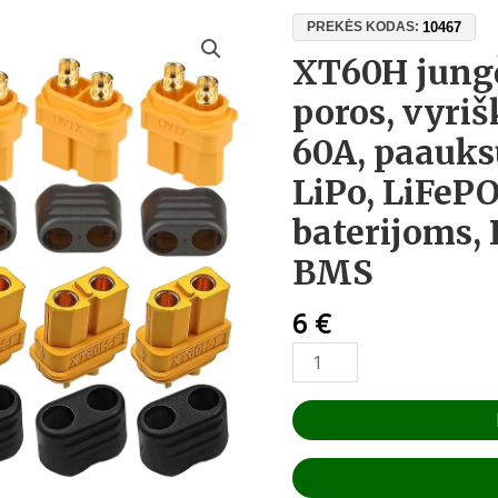
produkto
10467
PREKĖS KODAS:
kiekis:
XT60H jungč
XT60H
poros, vyriš
jungčių
komplektas
60A, paauks
(5
LiPo, LiFePO
poros,
vyriška
baterijoms,
+
BMS
moteriška),
60A,
6
€
paauksuotas
varis
–
LiPo,
LiFePO₄,
Li-
Ion