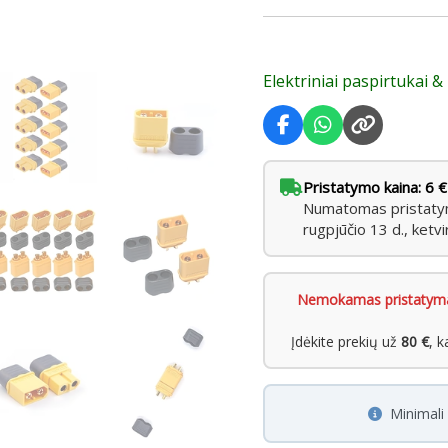
baterijoms,
RC
modeliams,
Elektriniai paspirtukai &
BMS
Pristatymo kaina: 6 €
Numatomas pristatyma
rugpjūčio 13 d., ketvi
Nemokamas pristatym
Įdėkite prekių už
80 €
, 
Minimal