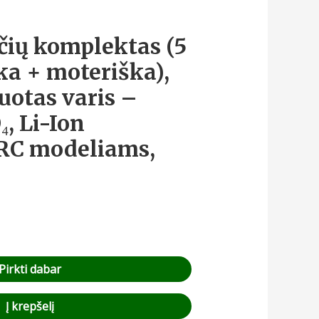
ių komplektas (5
ka + moteriška),
uotas varis –
₄, Li-Ion
 RC modeliams,
Pirkti dabar
Į krepšelį