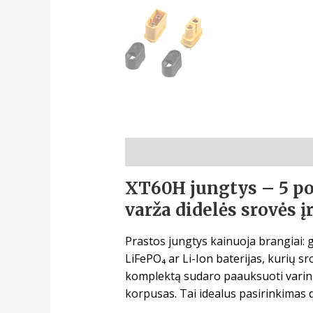
Aprašymas
XT60H jungtys – 5 po
varža didelės srovės 
Prastos jungtys kainuoja brangiai: 
LiFePO₄ ar Li-Ion baterijas, kurių s
komplektą sudaro paauksuoti varinia
korpusas. Tai idealus pasirinkimas