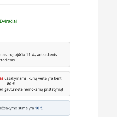
 Dviračiai
s: rugpjūčio 11 d., antradienis -
rtadienis
as
užsakymams, kurių vertė yra bent
80 €
!
kad gautumėte nemokamą pristatymą!
i užsakymo suma yra
10 €
.