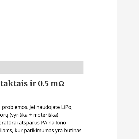
aktais ir 0.5 mΩ
s problemos. Jei naudojate LiPo,
porų (vyriška + moteriška)
peratūrai atsparus PA nailono
liams, kur patikimumas yra būtinas.