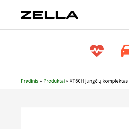
Pereiti
prie
turinio
Pradinis
Produktai
XT60H jungčių komplektas (