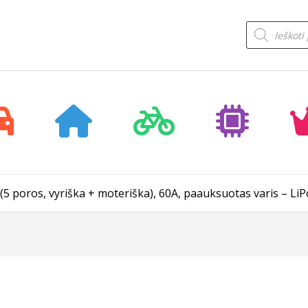
Products
search
5 poros, vyriška + moteriška), 60A, paauksuotas varis – LiP