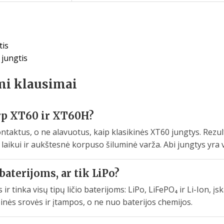
tis
 jungtis
mi klausimai
rp XT60 ir XT60H?
taktus, o ne alavuotus, kaip klasikinės XT60 jungtys. Rezul
 laikui ir aukštesnė korpuso šiluminė varža. Abi jungtys yra
baterijoms, ar tik LiPo?
ir tinka visų tipų ličio baterijoms: LiPo, LiFePO₄ ir Li-Ion, į
ės srovės ir įtampos, o ne nuo baterijos chemijos.