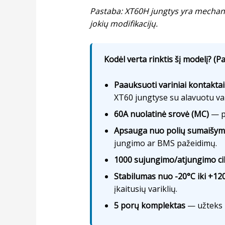
Pastaba: XT60H jungtys yra mechani
jokių modifikacijų.
Kodėl verta rinktis šį modelį? (Pa
Paauksuoti variniai kontaktai
XT60 jungtyse su alavuotu var
60A nuolatinė srovė (MC)
— pu
Apsauga nuo polių sumaišy
jungimo ar BMS pažeidimų.
1000 sujungimo/atjungimo ci
Stabilumas nuo -20°C iki +12
įkaitusių variklių.
5 porų komplektas
— užteks k