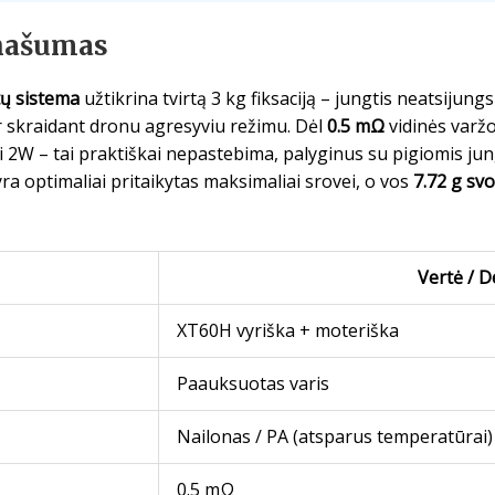
 našumas
ų sistema
užtikrina tvirtą 3 kg fiksaciją – jungtis neatsijungs 
r skraidant dronu agresyviu režimu. Dėl
0.5 mΩ
vidinės varžo
i 2W – tai praktiškai nepastebima, palyginus su pigiomis jun
ra optimaliai pritaikytas maksimaliai srovei, o vos
7.72 g svo
Vertė / D
XT60H vyriška + moteriška
Paauksuotas varis
Nailonas / PA (atsparus temperatūrai)
0.5 mΩ