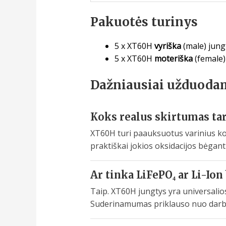
Pakuotės turinys
5 x XT60H
vyriška
(male) jung
5 x XT60H
moteriška
(female)
Dažniausiai užduoda
Koks realus skirtumas ta
XT60H turi paauksuotus varinius kon
praktiškai jokios oksidacijos bėgant
Ar tinka LiFePO₄ ar Li-Ion 
Taip. XT60H jungtys yra universalios 
Suderinamumas priklauso nuo darbin