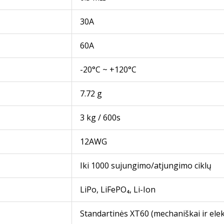
30A
60A
-20°C ~ +120°C
7.72 g
3 kg / 600s
12AWG
Iki 1000 sujungimo/atjungimo ciklų
LiPo, LiFePO₄, Li-Ion
Standartinės XT60 (mechaniškai ir elek