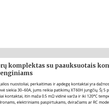
rų komplektas su paauksuotais kont
įrenginiams
galios nuostoliai, perkaitimas ir apdegę kontaktai yra dažno
rovė siekia 30–60A, jums reikia patikimų XT60H jungčių. Šį 5 
i kontaktai, itin maža 0.5 mΩ vidinė varža ir iki 120°C tem
 dronams, elektriniams paspirtukams, dviračiams ar RC mode