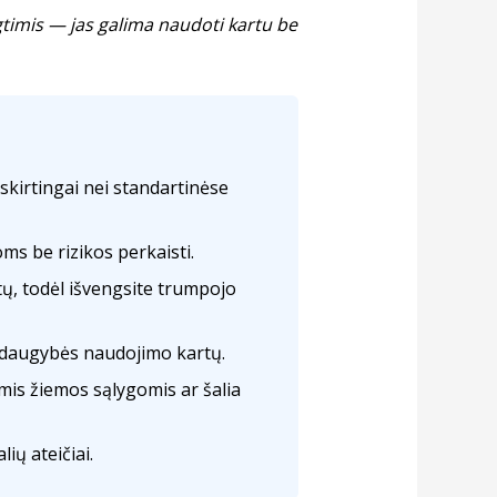
timis — jas galima naudoti kartu be
skirtingai nei standartinėse
oms be rizikos perkaisti.
ų, todėl išvengsite trumpojo
o daugybės naudojimo kartų.
is žiemos sąlygomis ar šalia
ių ateičiai.