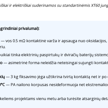
škai ir elektriškai suderinamos su standartinėmis XT60 jung
grindiniai privalumai):
— vos 0.5 mΩ kontaktinė varža ir apsauga nuo oksidacijos, 
iu.
ikiai tinka elektrinių paspirtukų ir dviračių baterijų sistem
mo
— asimetrinė forma neleidžia neteisingai sujungti kontakt
klų
— 3 kg fiksavimo jėga užtikrina tvirtą kontaktą net ir p
0°C
— PA nailono korpusas nesideformuoja net ekstremaliom
eliems projektams vienu metu arba turėsite atsarginių detal