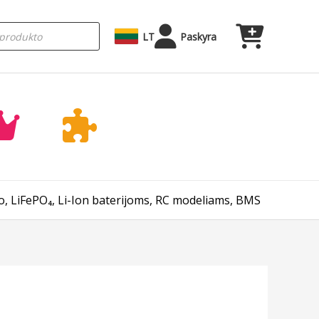
LT
Paskyra
o, LiFePO₄, Li-Ion baterijoms, RC modeliams, BMS