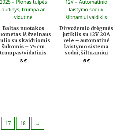
Baltas nuotakos
Dirvožemio drėgmės
uometas iš švelnaus
jutiklis su 12V 20A
iulio su skaidriomis
rele – automatinė
šukomis – 75 cm
laistymo sistema
trumpas/vidutinis
sodui, šiltnamiui
8
€
6
€
17
18
→