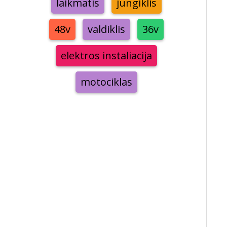
laikmatis
jungiklis
48v
valdiklis
36v
elektros instaliacija
motociklas