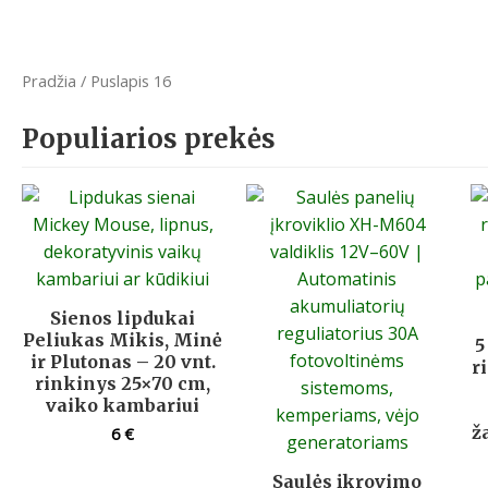
Pradžia
/ Puslapis 16
Populiarios prekės
Sienos lipdukai
Peliukas Mikis, Minė
5
ir Plutonas – 20 vnt.
r
rinkinys 25×70 cm,
vaiko kambariui
ž
6
€
Saulės įkrovimo