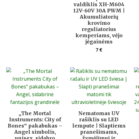
valdiklis XH-M604
12V-60V 30A PWM |
Akumuliatorių
krovimo
reguliatorius
kemperiams, vėjo
jėgainėms
7
€
„The Mortal
Nematomas UV
Instruments: City of
rašiklis su LED
Bones“ pakabukas –
lempute | Slaptiems
Angel simbolis,
pranešimams,
unisex, sidabro
žymėjimui ir