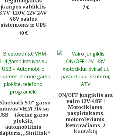
reguliuojamas
įtampos valdiklis
7
€
3.7V–120V, 12V 24V
48V saulės
sistemoms ir UPS
10
€
ON/OFF jungiklis ant
vairo 12V-48V |
Bluetooth 5.0“ garso
Motociklams,
imtuvas VHM-314 su
paspirtukams,
USB – išorinė garso
motoroleriams,
plokštė,
keturračiams, 2
automobilinis
kontaktų
dapteris, „Sinilink“