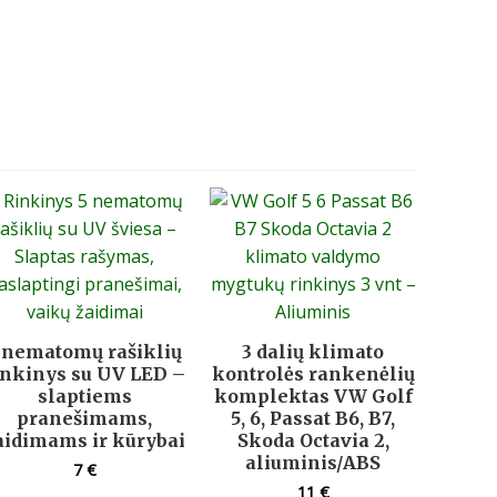
 nematomų rašiklių
3 dalių klimato
inkinys su UV LED –
kontrolės rankenėlių
slaptiems
komplektas VW Golf
pranešimams,
5, 6, Passat B6, B7,
aidimams ir kūrybai
Skoda Octavia 2,
aliuminis/ABS
7
€
11
€