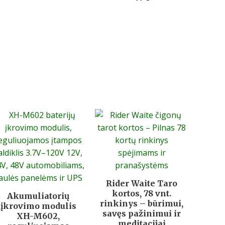
Rider Waite Taro
kortos, 78 vnt.
Akumuliatorių
rinkinys – būrimui,
įkrovimo modulis
savęs pažinimui ir
XH-M602,
meditacijai