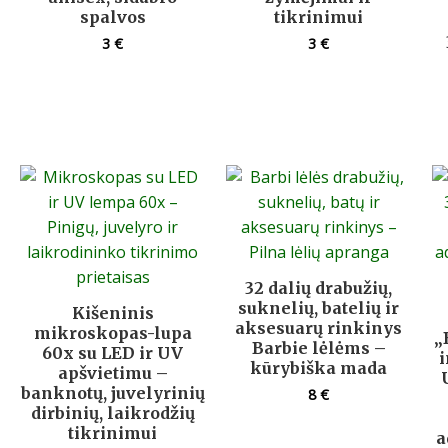
spalvos
tikrinimui
3
€
3
€
32 dalių drabužių,
suknelių, batelių ir
Kišeninis
aksesuarų rinkinys
mikroskopas-lupa
„
Barbie lėlėms –
60x su LED ir UV
kūrybiška mada
apšvietimu –
banknotų, juvelyrinių
8
€
dirbinių, laikrodžių
tikrinimui
a