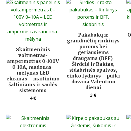
Pakabukų ir
O
grandinėlių rinkinys
poroms bei
Skaitmeninis
geriausiems
voltmetras-
draugams (BFF),
ampermetras 0-100V
Širdelė ir Raktas,
0-10A, raudonas-
sidabrinės spalvos,
mėlynas LED
cinko lydinys – puiki
ekranas – maitinimo
dovana Valentino
šaltiniams ir saulės
dienai
sistemoms
3
€
4
€