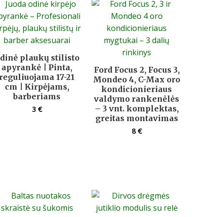
dinė plaukų stilisto
apyrankė | Pinta,
Ford Focus 2, Focus 3,
reguliuojama 17-21
Mondeo 4, C-Max oro
cm | Kirpėjams,
kondicionieriaus
barberiams
valdymo rankenėlės
– 3 vnt. komplektas,
3
€
greitas montavimas
8
€