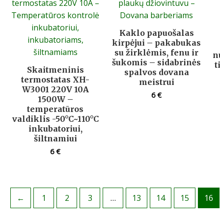
Kaklo papuošalas
kirpėjui – pakabukas
su žirklėmis, fenu ir
n
šukomis – sidabrinės
t
Skaitmeninis
spalvos dovana
termostatas XH-
meistrui
W3001 220V 10A
6
€
1500W –
temperatūros
valdiklis -50°C~110°C
inkubatoriui,
šiltnamiui
6
€
←
1
2
3
…
13
14
15
16