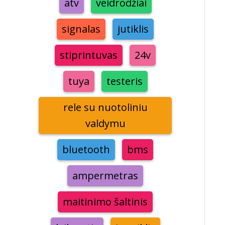
atv
veidrodžiai
signalas
jutiklis
stiprintuvas
24v
tuya
testeris
rele su nuotoliniu
valdymu
bluetooth
bms
ampermetras
maitinimo šaltinis