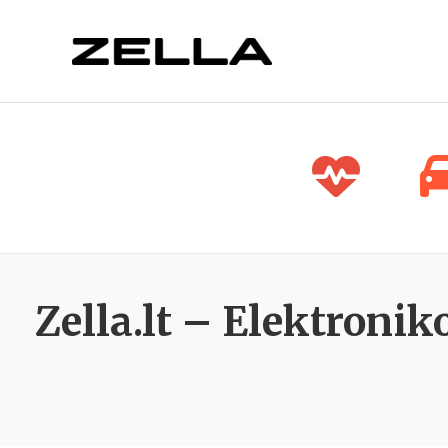
Pereiti
prie
turinio
Zella.lt – Elektroni