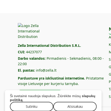
A
K
Zella International Distribution S.R.L.
CUI:
44237077
M
Darbo valandos:
Pirmadienis - Sekmadienis, 08:00 -
S
22:00
G
El. pastas:
info@zella.lt
G
Parduotuve yra iskliustinai internetine.
Pristatome
P
visoje Lietuvoje per kurjeriu tarnyba.
T
Kontaktu forma
Ši svetainė naudoja slapukus. Žiūrėkite mūsų
slapukų
S
politiką
.
Sutinku
Atsisakau