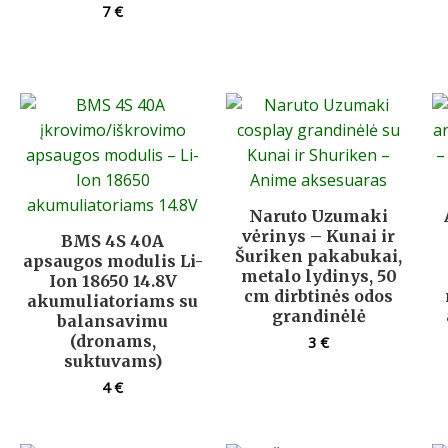
7
€
Naruto Uzumaki
vėrinys – Kunai ir
BMS 4S 40A
Šuriken pakabukai,
apsaugos modulis Li-
metalo lydinys, 50
Ion 18650 14.8V
cm dirbtinės odos
akumuliatoriams su
grandinėlė
balansavimu
(dronams,
3
€
suktuvams)
4
€