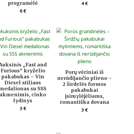
programėlė
4
€
6
€
Auksinis „Fast and
Furious“ kryželio
Porų vėriniai iš
pakabukas – Vin
nerūdijančio plieno –
Diesel stiliaus
2 širdelės formos
medalionas su SSS
pakabukai
akmenimis, cinko
įsimylėjėliams,
lydinys
romantiška dovana
3
€
3
€