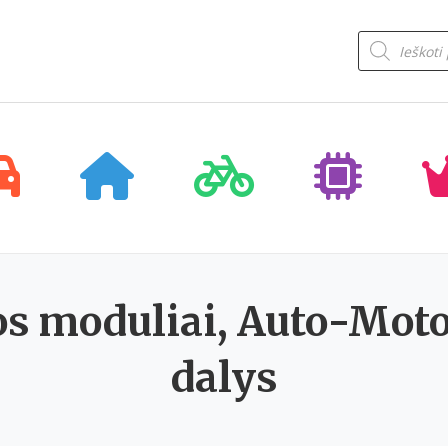
Products
search
kos moduliai, Auto-Moto
dalys