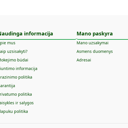
Naudinga informacija
Mano paskyra
pie mus
Mano uzsakymai
aip uzsisakyti?
Asmens duomenys
okejimo büdai
Adresai
iuntimo informacija
razinimo politika
arantija
rivatumo politika
aisykles ir salygos
lapuku politika