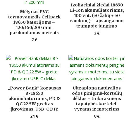
Izoliaciniai žiedai 18650
Li-Ion akumuliatoriams,
Mėlynas PVC
100 vnt. (50 žalių + 50
termovamzdis Cellpack
raudonų) – apsauga nuo
18650 baterijoms –
trumpojo jungimo
120/160/200 mm,
parduodamas metrais
3
€
7
€
„Power Bank“ korpusas
Ultraplona natūralios
8×18650
odos piniginė-kortelių
akumuliatoriams, PD &
dėklas – tinka asmens
QC 22.5W greitas
tapatybės kortelei,
įkrovimas, USB-C DIY
vyrams ir moterims
21
€
8
€