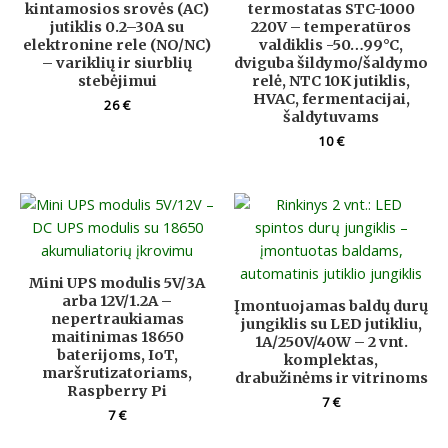
kintamosios srovės (AC)
termostatas STC-1000
jutiklis 0.2–30A su
220V – temperatūros
elektronine rele (NO/NC)
valdiklis -50…99°C,
– variklių ir siurblių
dviguba šildymo/šaldymo
stebėjimui
relė, NTC 10K jutiklis,
HVAC, fermentacijai,
26
€
šaldytuvams
10
€
Mini UPS modulis 5V/3A
arba 12V/1.2A –
Įmontuojamas baldų durų
nepertraukiamas
jungiklis su LED jutikliu,
maitinimas 18650
1A/250V/40W – 2 vnt.
baterijoms, IoT,
komplektas,
maršrutizatoriams,
drabužinėms ir vitrinoms
Raspberry Pi
7
€
7
€