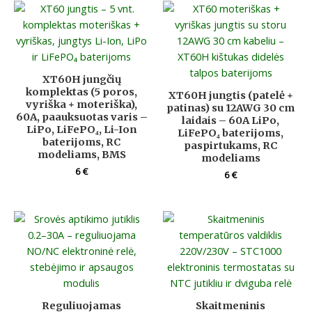
XT60H jungčių
komplektas (5 poros,
XT60H jungtis (patelė +
vyriška + moteriška),
patinas) su 12AWG 30 cm
60A, paauksuotas varis –
laidais – 60A LiPo,
LiPo, LiFePO₄, Li-Ion
LiFePO₄ baterijoms,
baterijoms, RC
paspirtukams, RC
modeliams, BMS
modeliams
6
€
6
€
Reguliuojamas
Skaitmeninis