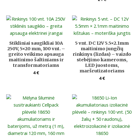
Stikliniai saugikliai 10A
5 vnt. DC 12V 5.5×2.1mm
250V, 5×20 mm, 100 vnt. –
maitinimo jungčių
greito veikimo apsauga
rinkinys (lizdas) – vaizdo
maitinimo šaltiniams ir
stebėjimo kameroms,
transformatoriams
LED juostoms,
maršrutizatoriams
4
€
4
€