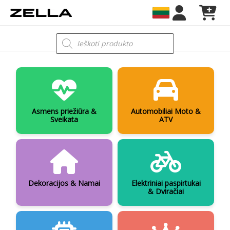
Pereiti
prie
turinio
Products
search
Asmens priežiūra &
Automobiliai Moto &
Sveikata
ATV
Dekoracijos & Namai
Elektriniai paspirtukai
& Dviračiai