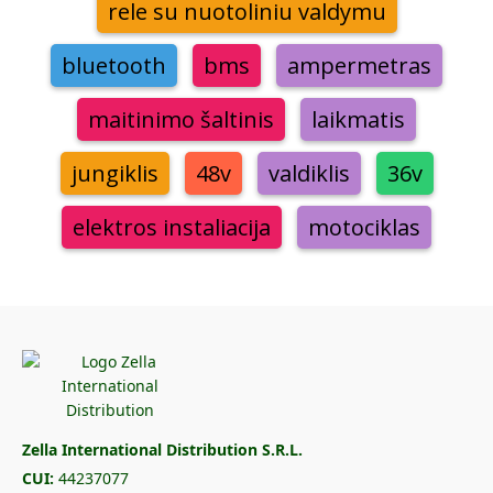
rele su nuotoliniu valdymu
bluetooth
bms
ampermetras
maitinimo šaltinis
laikmatis
jungiklis
48v
valdiklis
36v
elektros instaliacija
motociklas
Zella International Distribution S.R.L.
CUI:
44237077