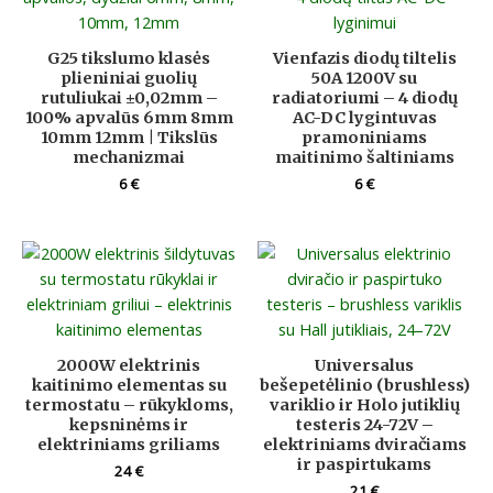
G25 tikslumo klasės
Vienfazis diodų tiltelis
plieniniai guolių
50A 1200V su
rutuliukai ±0,02mm –
radiatoriumi – 4 diodų
100% apvalūs 6mm 8mm
AC-DC lygintuvas
10mm 12mm | Tikslūs
pramoniniams
mechanizmai
maitinimo šaltiniams
6
€
6
€
2000W elektrinis
Universalus
kaitinimo elementas su
bešepetėlinio (brushless)
termostatu – rūkykloms,
variklio ir Holo jutiklių
kepsninėms ir
testeris 24-72V –
elektriniams griliams
elektriniams dviračiams
ir paspirtukams
24
€
21
€