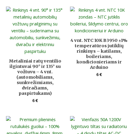
4 vnt. NTC 10K B3950 ±1%
temperatūros jutiklių
rinkinys – katilams,
boileriams,
Metaliniai ratų ventilio
kondicionieriams ir
ilgintuvai 90° ir 135° su
Arduino
vožtuvu – 4 vnt.
6
€
(automobiliams,
sunkvežimiams,
dviračiams,
paspirtukams)
6
€