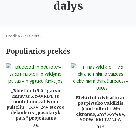
dalys
Pradžia
/ Puslapis 2
Populiarios prekės
„Bluetooth 5.0“ garso
imtuvas XY-WRBT su
Elektrinio dviračio ar
nuotolinio valdymo
paspirtuko valdiklis
pulteliu – 3.7V–24V stereo
(controller) + M5
dekoderis „pasidaryk
ekranas, 24V/36V/48V,
pats“ projektams
500W–1000W, 20A
7
€
91
€