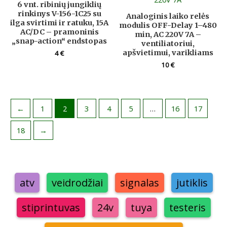
6 vnt. ribinių jungiklių
rinkinys V-156-1C25 su
Analoginis laiko relės
ilga svirtimi ir ratuku, 15A
modulis OFF-Delay 1–480
AC/DC – pramoninis
min, AC 220V 7A –
„snap-action“ endstopas
ventiliatoriui,
apšvietimui, varikliams
4
€
10
€
←
1
2
3
4
5
…
16
17
18
→
atv
veidrodžiai
signalas
jutiklis
stiprintuvas
24v
tuya
testeris