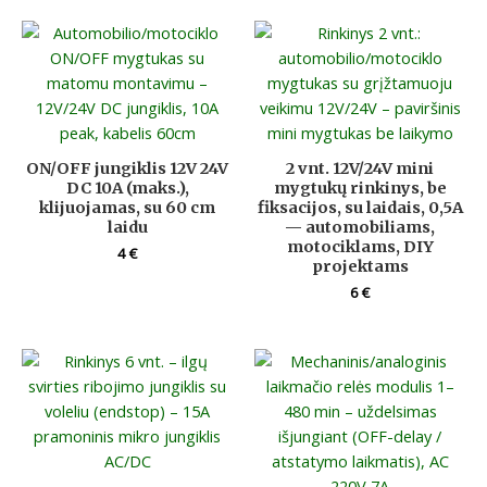
ON/OFF jungiklis 12V 24V
2 vnt. 12V/24V mini
DC 10A (maks.),
mygtukų rinkinys, be
klijuojamas, su 60 cm
fiksacijos, su laidais, 0,5A
laidu
— automobiliams,
motociklams, DIY
4
€
projektams
6
€