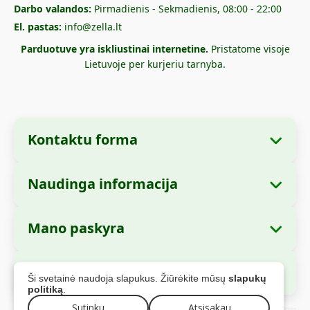
Darbo valandos:
Pirmadienis - Sekmadienis, 08:00 - 22:00
El. pastas:
info@zella.lt
Parduotuve yra iskliustinai internetine.
Pristatome visoje
Lietuvoje per kurjeriu tarnyba.
Kontaktu forma
Naudinga informacija
Imones informacija
Apie mus
Imones pavadinimas:
Zella International
Mano paskyra
Kaip uzsisakyti?
Distribution S.R.L.
Mano uzsakymai
Mokejimo büdai
Buveine:
Strada Cuza Voda nr. 97, Sector 4,
Saugus apmokejimas
Ši svetainė naudoja slapukus. Žiūrėkite mūsų
slapukų
Bucuresti, 040283, Rumunija
Asmens duomenys
Siuntimo informacija
politiką
.
Adresai
Sutinku
Atsisakau
CUI:
44237077