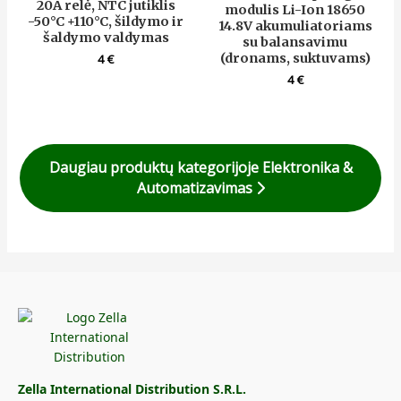
20A relė, NTC jutiklis
modulis Li-Ion 18650
-50°C +110°C, šildymo ir
14.8V akumuliatoriams
šaldymo valdymas
su balansavimu
(dronams, suktuvams)
4
€
4
€
Daugiau produktų kategorijoje Elektronika &
Automatizavimas
Zella International Distribution S.R.L.