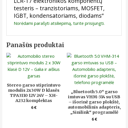
LCR-T7 elektronikos komponentų
testeris – tranzistoriams, MOSFET,
IGBT, kondensatoriams, diodams”
Norėdami parašyti atsiliepimą, turite
prisijungti
.
Panašūs produktai
Stereo garso stiprintuvo
modulis 2x30W D klasės
„Bluetooth 5.0“ garso
TPA3110 12V 24V – XH-
imtuvas VHM-314 su USB
A232 komplektas
– išorinė garso plokštė,
automobilinis adapteris,
6
€
„Sinilink“ programėlė
6
€