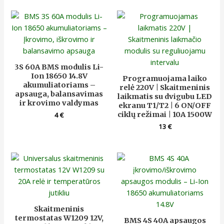
3S 60A BMS modulis Li-
Ion 18650 14.8V
Programuojama laiko
akumuliatoriams –
relė 220V | Skaitmeninis
apsauga, balansavimas
laikmatis su dvigubu LED
ir krovimo valdymas
ekranu T1/T2 | 6 ON/OFF
ciklų režimai | 10A 1500W
4
€
13
€
Skaitmeninis
termostatas W1209 12V,
BMS 4S 40A apsaugos