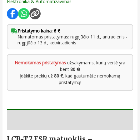
Elektronika & Automatizavimas
Pristatymo kaina: 6 €
Numatomas pristatymas: rugpjūčio 11 d., antradienis -
rugpjūčio 13 d., ketvirtadienis
Nemokamas pristatymas
užsakymams, kurių vertė yra
bent
80 €
!
Įdėkite prekių už
80 €
, kad gautumėte nemokamą
pristatymą!
Aprašymas
LCR-T7 ESR matuoklis –