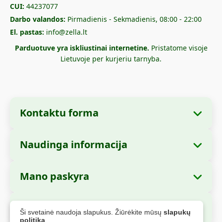
CUI:
44237077
Darbo valandos:
Pirmadienis - Sekmadienis, 08:00 - 22:00
El. pastas:
info@zella.lt
Parduotuve yra iskliustinai internetine.
Pristatome visoje
Lietuvoje per kurjeriu tarnyba.
Kontaktu forma
Naudinga informacija
Imones informacija
Apie mus
Imones pavadinimas:
Zella International
Mano paskyra
Kaip uzsisakyti?
Distribution S.R.L.
Mano uzsakymai
Mokejimo büdai
Buveine:
Strada Cuza Voda nr. 97, Sector 4,
Saugus apmokejimas
Ši svetainė naudoja slapukus. Žiūrėkite mūsų
slapukų
Bucuresti, 040283, Rumunija
Asmens duomenys
Siuntimo informacija
politiką
.