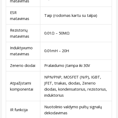
matavimas
ESR
Taip (rodomas kartu su talpa)
matavimas
Rezistorių
0.01Ω – 50MΩ
matavimas
Induktyvumo
0.01mH – 20H
matavimas
Zenerio diodai
Pralaidumo įtampa iki 30V
NPN/PNP, MOSFET (N/P), IGBT,
Atpažįstami
JFET, triakas, diodas, Zenerio
komponentai
diodas, kondensatorius, rezistorius,
induktorius
Nuotolinio valdymo pultų signalų
IR funkcija
dekodavimas