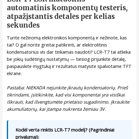
automatinis komponentų testeris,
atpažįstantis detales per kelias
sekundes
Turite nežinomą elektronikos komponentą ir nežinote, kas
tai? O gal norite greitai patikrinti, ar elektrolitinis
kondensatorius vis dar tinkamas naudoti? LCR-T7 tai atlieka
be jokių sudėtingų nustatymų — tiesiog prijunkite detalę,
paspauskite mygtuką ir rezultatus matysite spalvotame TFT
ekrane.
Pastaba: NIEKADA nejunkite įkrautų kondensatorių. Prieš
tikrindami, įsitikinkite, kad visi komponentai yra visiškai
iškrauti, kad išvengtumėte prietaiso sugadinimo. Įkraukite
akumuliatorių, kai įtampa nukrenta žemiau 3V.
Kodėl verta rinktis LCR-T7 modelį? (Pagrindiniai
privalumai):