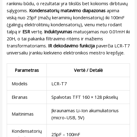
rankiniu būdu, o rezultatai yra tikslūs bet kokiomis dirbtuvių
sąlygomis.
Kondensatorių matavimo diapazonas
apima
viską nuo 25pF (mažų keraminių kondensatorių) iki 100mF
(galingų elektrolitinių kondensatorių), vienu metu rodant
talpą ir
ESR
vertę.
Induktyvumas
matuojamas nuo 0.01mH iki
20H, o tai pakanka filtravimo ritėms ir mažiems
transformatoriams.
IR dekodavimo funkcija
paverčia LCR-T7
universaliu įrankiu kiekvieno elektronikos meistro krepšyje.
Parametras
Vertė / Detalė
Modelis
LCR-T7
Ekranas
Spalvotas TFT 160 × 128 pikselių
Įkraunamas Li-Ion akumuliatorius
Maitinimas
(micro-USB, 5V)
Kondensatorių
25pF – 100mF