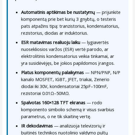
Automatinis aptikimas be nustatymų
— prijunkite
komponentą prie bet kurių 3 gnybtų, o testeris
pats atpažins tipą: tranzistorius, kondensatorius,
rezistorius, diodas ar induktorius.
ESR matavimas realiuoju laiku
— lygiavertės
nuosekliosios varžos (ESR) vertė parodo, ar
elektrolitinis kondensatorius veikia tinkamai, ar
yra susidėvėjęs, be jokios papildomos įrangos.
Platus komponentų palaikymas
— NPN/PNP, N/P
kanalo MOSFET, IGBT, JFET, triakai, Zenerio
diodai iki 30V, kondensatoriai 25pF–100mF,
rezistoriai 0.01Ω–50MΩ.
Spalvotas 160×128 TFT ekranas
— rodo
komponento simbolio schemą ir visus svarbius
parametrus, o ne tik skaitinę vertę.
IR dekodavimas
— analizuoja televizorių ir
buitinės technikos nuotolinio valdymo pultų