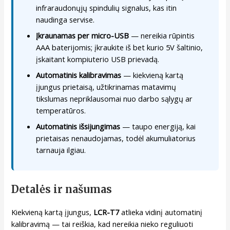
infraraudonųjų spindulių signalus, kas itin
naudinga servise.
Įkraunamas per micro-USB
— nereikia rūpintis
AAA baterijomis; įkraukite iš bet kurio 5V šaltinio,
įskaitant kompiuterio USB prievadą.
Automatinis kalibravimas
— kiekvieną kartą
įjungus prietaisą, užtikrinamas matavimų
tikslumas nepriklausomai nuo darbo sąlygų ar
temperatūros.
Automatinis išsijungimas
— taupo energiją, kai
prietaisas nenaudojamas, todėl akumuliatorius
tarnauja ilgiau.
Detalės ir našumas
Kiekvieną kartą įjungus,
LCR-T7
atlieka vidinį automatinį
kalibravimą — tai reiškia, kad nereikia nieko reguliuoti