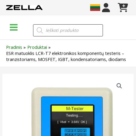
Pereiti
prie
turinio
Main
Products
search
Menu
Pradinis
Produktai
ESR matuoklis LCR-T7 elektronikos komponentų testeris –
tranzistoriams, MOSFET, IGBT, kondensatoriams, diodams
produkto
kiekis:
ESR
matuoklis
LCR-
T7
elektronikos
komponentų
testeris