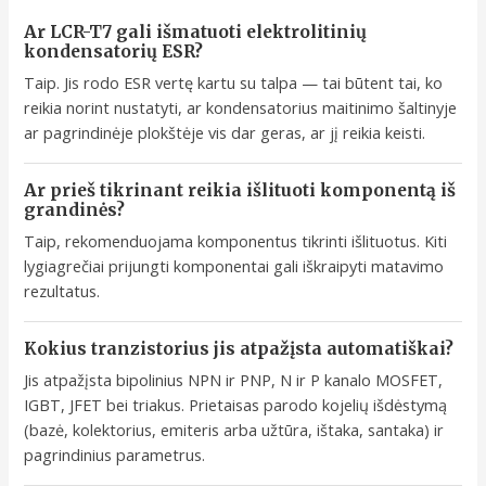
Ar LCR-T7 gali išmatuoti elektrolitinių
kondensatorių ESR?
Taip. Jis rodo ESR vertę kartu su talpa — tai būtent tai, ko
reikia norint nustatyti, ar kondensatorius maitinimo šaltinyje
ar pagrindinėje plokštėje vis dar geras, ar jį reikia keisti.
Ar prieš tikrinant reikia išlituoti komponentą iš
grandinės?
Taip, rekomenduojama komponentus tikrinti išlituotus. Kiti
lygiagrečiai prijungti komponentai gali iškraipyti matavimo
rezultatus.
Kokius tranzistorius jis atpažįsta automatiškai?
Jis atpažįsta bipolinius NPN ir PNP, N ir P kanalo MOSFET,
IGBT, JFET bei triakus. Prietaisas parodo kojelių išdėstymą
(bazė, kolektorius, emiteris arba užtūra, ištaka, santaka) ir
pagrindinius parametrus.