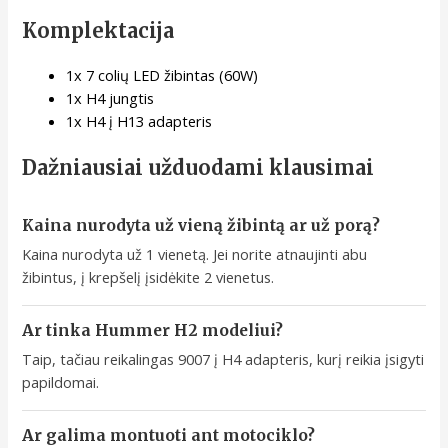
Komplektacija
1x 7 colių LED žibintas (60W)
1x H4 jungtis
1x H4 į H13 adapteris
Dažniausiai užduodami klausimai
Kaina nurodyta už vieną žibintą ar už porą?
Kaina nurodyta už 1 vienetą. Jei norite atnaujinti abu
žibintus, į krepšelį įsidėkite 2 vienetus.
Ar tinka Hummer H2 modeliui?
Taip, tačiau reikalingas 9007 į H4 adapteris, kurį reikia įsigyti
papildomai.
Ar galima montuoti ant motociklo?