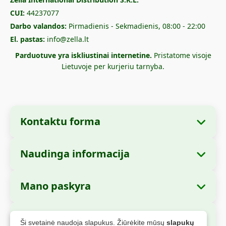
CUI:
44237077
Darbo valandos:
Pirmadienis - Sekmadienis, 08:00 - 22:00
El. pastas:
info@zella.lt
Parduotuve yra iskliustinai internetine.
Pristatome visoje
Lietuvoje per kurjeriu tarnyba.
Kontaktu forma
Naudinga informacija
Imones informacija
Apie mus
Imones pavadinimas:
Zella International
Mano paskyra
Kaip uzsisakyti?
Distribution S.R.L.
Mano uzsakymai
Mokejimo büdai
Buveine:
Strada Cuza Voda nr. 97, Sector 4,
Saugus apmokejimas
Ši svetainė naudoja slapukus. Žiūrėkite mūsų
slapukų
Bucuresti, 040283, Rumunija
Asmens duomenys