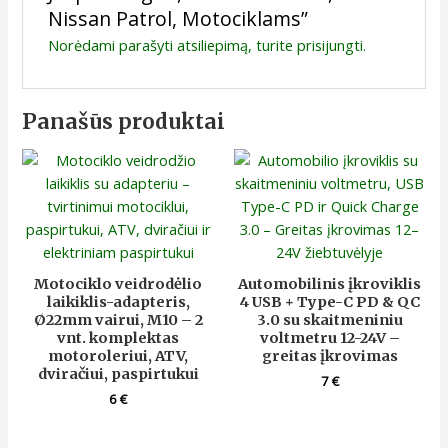
Nissan Patrol, Motociklams”
Norėdami parašyti atsiliepimą, turite
prisijungti
.
Panašūs produktai
Motociklo veidrodėlio
Automobilinis įkroviklis
laikiklis-adapteris,
4 USB + Type-C PD & QC
Ø22mm vairui, M10 – 2
3.0 su skaitmeniniu
vnt. komplektas
voltmetru 12-24V –
motoroleriui, ATV,
greitas įkrovimas
dviračiui, paspirtukui
7
€
6
€