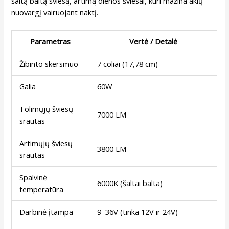
šaltą baltą šviesą, artimą dienos šviesai, kuri mažina akių
nuovargį vairuojant naktį.
Parametras
Vertė / Detalė
Žibinto skersmuo
7 coliai (17,78 cm)
Galia
60W
Tolimųjų šviesų
7000 LM
srautas
Artimųjų šviesų
3800 LM
srautas
Spalvinė
6000K (šaltai balta)
temperatūra
Darbinė įtampa
9–36V (tinka 12V ir 24V)