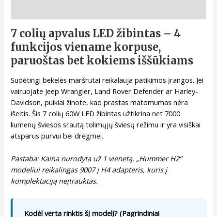
Aprašymas
7 colių apvalus LED žibintas – 4
funkcijos viename korpuse,
paruoštas bet kokiems iššūkiams
Sudėtingi bekelės maršrutai reikalauja patikimos įrangos. Jei
vairuojate Jeep Wrangler, Land Rover Defender ar Harley-
Davidson, puikiai žinote, kad prastas matomumas nėra
išeitis. Šis 7 colių 60W LED žibintas užtikrina net 7000
liumenų šviesos srautą tolimųjų šviesų režimu ir yra visiškai
atsparus purvui bei drėgmei.
Pastaba: Kaina nurodyta už 1 vienetą. „Hummer H2“
modeliui reikalingas 9007 į H4 adapteris, kuris į
komplektaciją neįtrauktas.
Kodėl verta rinktis šį modelį? (Pagrindiniai