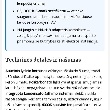
lempučių keitimą.
CE, DOT ir E-mark sertifikatai
— atitinka
saugumo standartus naudojimui viešuosiuose
keliuose Europoje ir JAV.
H4 jungtis + H4-H13 adapteris komplekte
—
„plug & play“ montavimas daugumai transporto
priemonių be būtinybės keisti elektros instaliaciją.
Techninės detalės ir našumas
Aliuminio lydinio korpusas
efektyviai išsklaido šilumą, todėl
LED diodai išlaiko optimalią temperatūrą net ir ilgų naktinių
kelionių metu.
Polikarbonato lęšis
yra atsparus smūgiams ir
laikui bėgant nepagelsta – tai itin svarbu važinėjant bekele.
Integruota kondensato šalinimo sistema
neleidžia stiklui
rasoti staigiai keičiantis temperatūrai, užtikrindama ryškų ir
aiškų šviesos spindulį.
6000K spalvinė temperatūra
suteikia