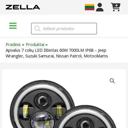
Pereiti
prie
turinio
Main
Products
search
Menu
Pradinis
Produktai
Apvalus 7 colių LED žibintas 60W 7000LM IP68 – Jeep
Wrangler, Suzuki Samurai, Nissan Patrol, Motociklams
produkto
kiekis:
Apvalus
7
colių
LED
žibintas
60W
7000LM