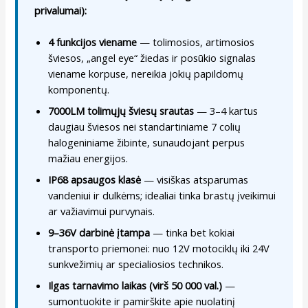
privalumai):
4 funkcijos viename
— tolimosios, artimosios
šviesos, „angel eye“ žiedas ir posūkio signalas
viename korpuse, nereikia jokių papildomų
komponentų.
7000LM tolimųjų šviesų srautas
— 3–4 kartus
daugiau šviesos nei standartiniame 7 colių
halogeniniame žibinte, sunaudojant perpus
mažiau energijos.
IP68 apsaugos klasė
— visiškas atsparumas
vandeniui ir dulkėms; idealiai tinka brastų įveikimui
ar važiavimui purvynais.
9–36V darbinė įtampa
— tinka bet kokiai
transporto priemonei: nuo 12V motociklų iki 24V
sunkvežimių ar specialiosios technikos.
Ilgas tarnavimo laikas (virš 50 000 val.)
—
sumontuokite ir pamirškite apie nuolatinį