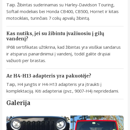
Taip. Žibintas suderinamas su Harley-Davidson Touring,
Softail modeliais bei Honda CB400, CB500, Hornet ir kitais
motociklais, turinčiais 7 colių apvalų žibintą.
Kas nutiks, jei su žibintu įvažiuosiu į gilų
vandenį?
IP68 sertifikatas užtikrina, kad žibintas yra visiškai sandarus
ir atsparus panardinimui į vandenį, todėl galite drąsiai
važiuoti per brastas.
Ar H4-H13 adapteris yra pakuotėje?
Taip, H4 jungtis ir H4-H13 adapteris yra įtraukti į
komplektaciją. Kiti adapteriai (pvz., 9007-H4) nepridedami.
Galerija