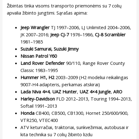
Žibintas tinka visoms transporto priemonėms su 7 colių
apvalia žibinto jungtimi. Sąrašas apima:
Jeep Wrangler
TJ 1997–2006, LJ Unlimited 2004–2006,
JK 2007–2016;
Jeep CJ-7
1976–1986,
CJ-8 Scrambler
1981–1985
Suzuki Samurai, Suzuki Jimny
Nissan Patrol Y60
Land Rover Defender
90/110, Range Rover County
Classic 1983–1995
Hummer H1, H2
2003–2009 (H2 modeliui reikalingas
9007-H4 adapteris, perkamas atskirai)
Lada Niva 4×4
,
UAZ Hunter
,
UAZ 4×4 Jungle
,
ARO
Harley-Davidson
FLD 2012–2013, Touring 1994–2013,
Softail 1991–2013
Honda
CB400, CB500, CB1300, Hornet 250/600/900,
VTR250, VTEC400
ATV keturračiai, traktoriai, sunkvežimiai, autobusai ir
kita technika su 7 colių žibinto lizdu