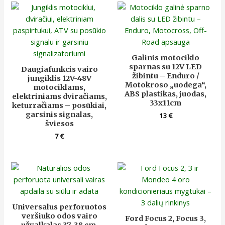
Galinis motociklo
sparnas su 12V LED
Daugiafunkcis vairo
žibintu – Enduro /
jungiklis 12V-48V
Motokroso „uodega“,
motociklams,
ABS plastikas, juodas,
elektriniams dviračiams,
33x11cm
keturračiams – posūkiai,
garsinis signalas,
13
€
šviesos
7
€
Universalus perforuotos
veršiuko odos vairo
Ford Focus 2, Focus 3,