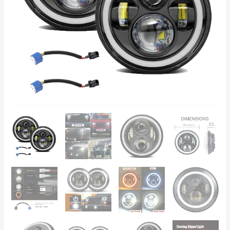
IP68
–
Jeep
Wrangler,
Suzuki
Samurai,
Nissan
Patrol,
Motociklams