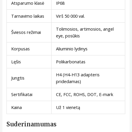
Atsparumo klasė
IP68
Tarnavimo laikas
Virš 50 000 val.
Tolimosios, artimosios, angel
Šviesos režimai
eye, posūkis
Korpusas
Aliuminio lydinys
Lęšis
Polikarbonatas
H4 (H4-H13 adapteris
Jungtis
pridedamas)
Sertifikatai
CE, FCC, ROHS, DOT, E-mark
Kaina
Už 1 vienetą
Suderinamumas