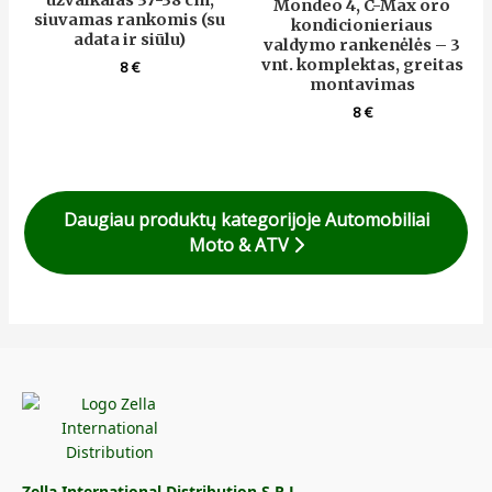
užvalkalas 37-38 cm,
Mondeo 4, C-Max oro
siuvamas rankomis (su
kondicionieriaus
adata ir siūlu)
valdymo rankenėlės – 3
vnt. komplektas, greitas
8
€
montavimas
8
€
Daugiau produktų kategorijoje Automobiliai
Moto & ATV
Zella International Distribution S.R.L.