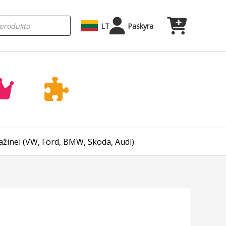
LT
Paskyra
žinei (VW, Ford, BMW, Skoda, Audi)