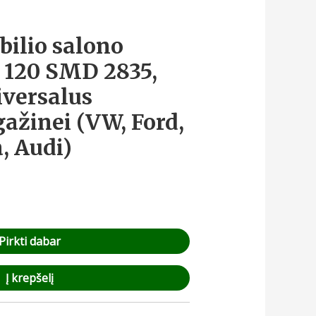
ilio salono
 120 SMD 2835,
iversalus
gažinei (VW, Ford,
, Audi)
Pirkti dabar
Į krepšelį