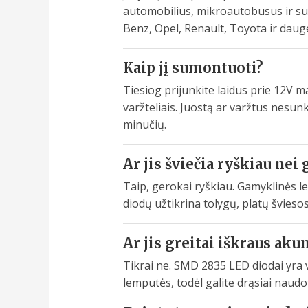
automobilius, mikroautobusus ir su
Benz, Opel, Renault, Toyota ir dauge
Kaip jį sumontuoti?
Tiesiog prijunkite laidus prie 12V ma
varžteliais. Juostą ar varžtus nesun
minučių.
Ar jis šviečia ryškiau ne
Taip, gerokai ryškiau. Gamyklinės l
diodų užtikrina tolygų, platų švieso
Ar jis greitai iškraus aku
Tikrai ne. SMD 2835 LED diodai yra v
lemputės, todėl galite drąsiai naud