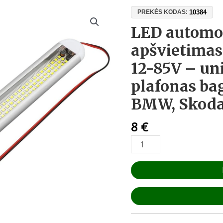
produkto
10384
PREKĖS KODAS:
kiekis:
LED automob
LED
apšvietimas
automobilio
salono
12-85V – un
apšvietimas
plafonas ba
120
SMD
BMW, Skoda
2835,
12-
8
€
85V
–
universalus
plafonas
bagažinei
(VW,
Ford,
BMW,