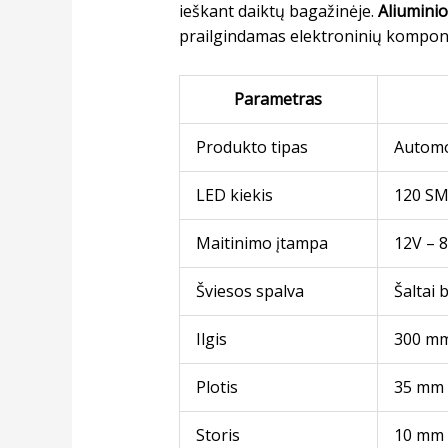
ieškant daiktų bagažinėje.
Aliuminio
prailgindamas elektroninių kompon
Parametras
Produkto tipas
Automo
LED kiekis
120 SM
Maitinimo įtampa
12V – 
Šviesos spalva
Šaltai 
Ilgis
300 m
Plotis
35 mm
Storis
10 mm