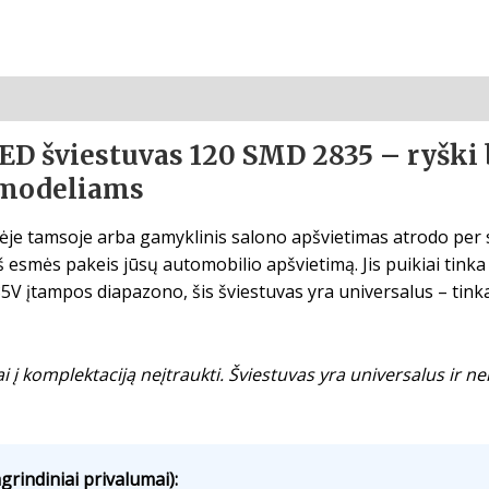
D šviestuvas 120 SMD 2835 – ryški b
 modeliams
ėje tamsoje arba gamyklinis salono apšvietimas atrodo per 
esmės pakeis jūsų automobilio apšvietimą. Jis puikiai tinka 
5V įtampos diapazono, šis šviestuvas yra universalus – tink
 į komplektaciją neįtraukti. Šviestuvas yra universalus ir ne
grindiniai privalumai):