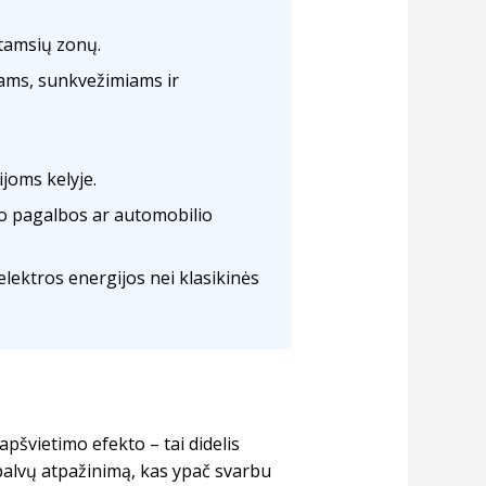
 tamsių zonų.
ams, sunkvežimiams ir
joms kelyje.
o pagalbos ar automobilio
ektros energijos nei klasikinės
apšvietimo efekto – tai didelis
palvų atpažinimą, kas ypač svarbu