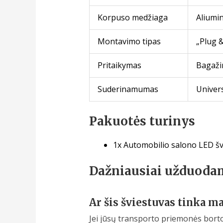
Korpuso medžiaga
Aliumin
Montavimo tipas
„Plug &
Pritaikymas
Bagažin
Suderinamumas
Univers
Pakuotės turinys
1x Automobilio salono LED š
Dažniausiai užduoda
Ar šis šviestuvas tinka m
Jei jūsų transporto priemonės bort