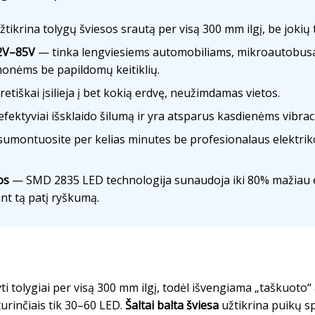
tikrina tolygų šviesos srautą per visą 300 mm ilgį, be jokių
12V–85V
— tinka lengviesiems automobiliams, mikroautobus
onėms be papildomų keitiklių.
etiškai įsilieja į bet kokią erdvę, neužimdamas vietos.
fektyviai išsklaido šilumą ir yra atsparus kasdienėms vibraci
umontuosite per kelias minutes be profesionalaus elektrik
os
— SMD 2835 LED technologija sunaudoja iki 80% mažiau el
nt tą patį ryškumą.
ti tolygiai per visą 300 mm ilgį, todėl išvengiama „taškuoto“ 
urinčiais tik 30–60 LED.
Šaltai balta šviesa
užtikrina puikų s