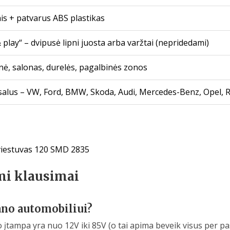
is + patvarus ABS plastikas
 play“ – dvipusė lipni juosta arba varžtai (nepridedami)
ė, salonas, durelės, pagalbinės zonos
alus – VW, Ford, BMW, Skoda, Audi, Mercedes-Benz, Opel, Re
viestuvas 120 SMD 2835
mi klausimai
ano automobiliui?
o įtampa yra nuo 12V iki 85V (o tai apima beveik visus per 