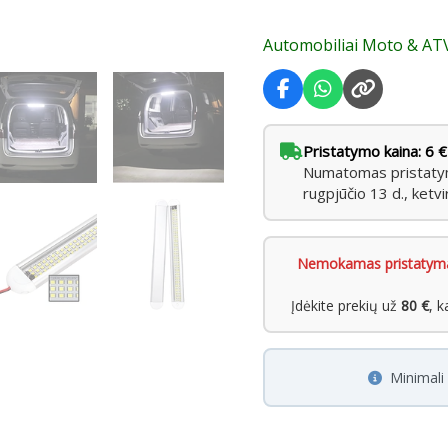
Skoda,
Automobiliai Moto & AT
Audi)
Pristatymo kaina: 6 €
Numatomas pristatyma
rugpjūčio 13 d., ketvi
Nemokamas pristatym
Įdėkite prekių už
80 €
, 
Minimal