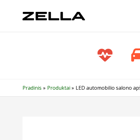
Pereiti
prie
turinio
Pradinis
Produktai
LED automobilio salono apš