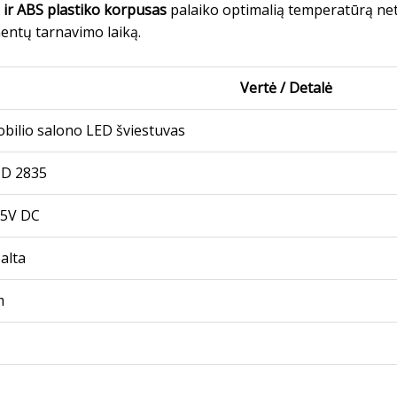
 ir ABS plastiko korpusas
palaiko optimalią temperatūrą net i
entų tarnavimo laiką.
Vertė / Detalė
bilio salono LED šviestuvas
D 2835
85V DC
balta
m