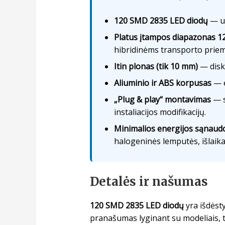
120 SMD 2835 LED diodų
— už
Platus įtampos diapazonas 
hibridinėms transporto priem
Itin plonas (tik 10 mm)
— diskr
Aliuminio ir ABS korpusas
— e
„Plug & play“ montavimas
— s
instaliacijos modifikacijų.
Minimalios energijos sąnaud
halogeninės lemputės, išlaika
Detalės ir našumas
120 SMD 2835 LED diodų
yra išdėsty
pranašumas lyginant su modeliais, t