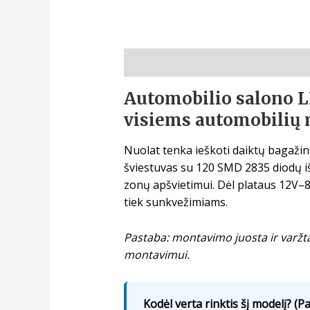
Aprašymas
Automobilio salono LE
visiems automobilių
Nuolat tenka ieškoti daiktų bagažin
šviestuvas su 120 SMD 2835 diodų iš 
zonų apšvietimui. Dėl plataus 12V–8
tiek sunkvežimiams.
Pastaba: montavimo juosta ir varžtai
montavimui.
Kodėl verta rinktis šį modelį? (Pa