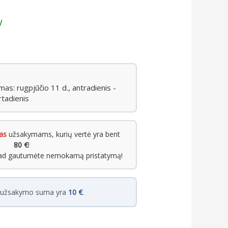
V
s: rugpjūčio 11 d., antradienis -
rtadienis
as
užsakymams, kurių vertė yra bent
80 €
!
kad gautumėte nemokamą pristatymą!
i užsakymo suma yra
10 €
.