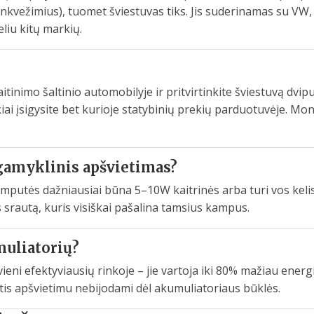
nkvežimius), tuomet šviestuvas tiks. Jis suderinamas su VW
liu kitų markių.
itinimo šaltinio automobilyje ir pritvirtinkite šviestuvą dvip
kiai įsigysite bet kurioje statybinių prekių parduotuvėje. M
i gamyklinis apšvietimas?
emputės dažniausiai būna 5–10W kaitrinės arba turi vos kel
s srautą, kuris visiškai pašalina tamsius kampus.
muliatorių?
ieni efektyviausių rinkoje – jie vartoja iki 80% mažiau ener
otis apšvietimu nebijodami dėl akumuliatoriaus būklės.