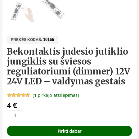
10166
PREKĖS KODAS:
Bekontaktis judesio jutiklio
jungiklis su šviesos
reguliatoriumi (dimmer) 12V
24V LED – valdymas gestais
(
1
pirkėjo atsiliepimas)
Įvertinimas:
1
4
€
5.00
iš 5
(viso
įvertinimų:
)
Pirkti dabar