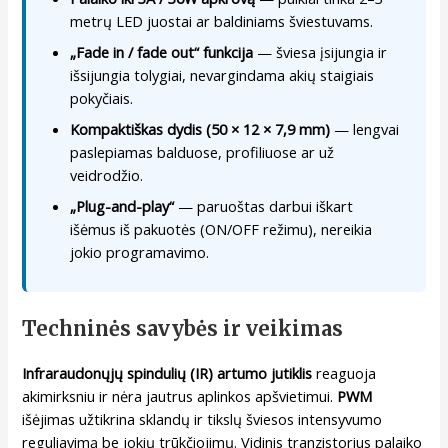
metrų LED juostai ar baldiniams šviestuvams.
„Fade in / fade out“ funkcija
— šviesa įsijungia ir
išsijungia tolygiai, nevargindama akių staigiais
pokyčiais.
Kompaktiškas dydis (50 × 12 × 7,9 mm)
— lengvai
paslepiamas balduose, profiliuose ar už
veidrodžio.
„Plug-and-play“
— paruoštas darbui iškart
išėmus iš pakuotės (ON/OFF režimu), nereikia
jokio programavimo.
Techninės savybės ir veikimas
Infraraudonųjų spindulių (IR) artumo jutiklis
reaguoja
akimirksniu ir nėra jautrus aplinkos apšvietimui.
PWM
išėjimas užtikrina sklandų ir tikslų šviesos intensyvumo
reguliavimą be jokių trūkčiojimų. Vidinis tranzistorius palaiko