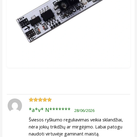
Įvertinimas:
*a*v* N*******
28/06/2026
5
iš 5
Šviesos ryškumo reguliavimas veikia sklandžiai,
nėra jokių trikdžių ar mirgėjimo. Labai patogu
naudoti virtuvėje gaminant maistą.