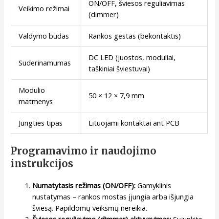
ON/OFF, šviesos reguliavimas
Veikimo režimai
(dimmer)
Valdymo būdas
Rankos gestas (bekontaktis)
DC LED (juostos, moduliai,
Suderinamumas
taškiniai šviestuvai)
Modulio
50 × 12 × 7,9 mm
matmenys
Jungties tipas
Lituojami kontaktai ant PCB
Programavimo ir naudojimo
instrukcijos
Numatytasis režimas (ON/OFF):
Gamyklinis
nustatymas – rankos mostas įjungia arba išjungia
šviesą. Papildomų veiksmų nereikia.
Šviesos reguliavimo (dimmer) aktyvavimas:
Sujunkite