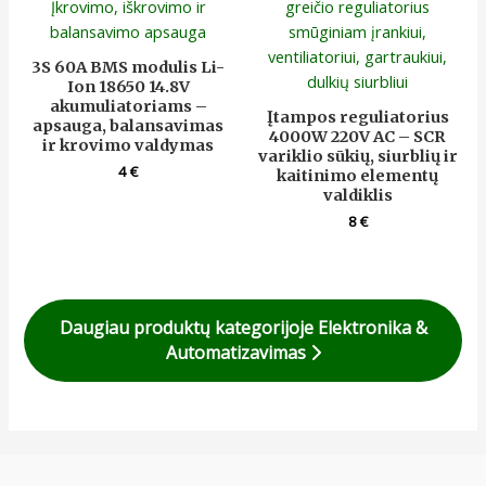
3S 60A BMS modulis Li-
Ion 18650 14.8V
akumuliatoriams –
Įtampos reguliatorius
apsauga, balansavimas
4000W 220V AC – SCR
ir krovimo valdymas
variklio sūkių, siurblių ir
4
€
kaitinimo elementų
valdiklis
8
€
Daugiau produktų kategorijoje Elektronika &
Automatizavimas