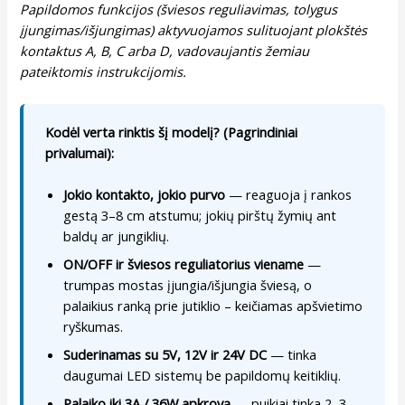
Papildomos funkcijos (šviesos reguliavimas, tolygus
įjungimas/išjungimas) aktyvuojamos sulituojant plokštės
kontaktus A, B, C arba D, vadovaujantis žemiau
pateiktomis instrukcijomis.
Kodėl verta rinktis šį modelį? (Pagrindiniai
privalumai):
Jokio kontakto, jokio purvo
— reaguoja į rankos
gestą 3–8 cm atstumu; jokių pirštų žymių ant
baldų ar jungiklių.
ON/OFF ir šviesos reguliatorius viename
—
trumpas mostas įjungia/išjungia šviesą, o
palaikius ranką prie jutiklio – keičiamas apšvietimo
ryškumas.
Suderinamas su 5V, 12V ir 24V DC
— tinka
daugumai LED sistemų be papildomų keitiklių.
Palaiko iki 3A / 36W apkrovą
— puikiai tinka 2–3