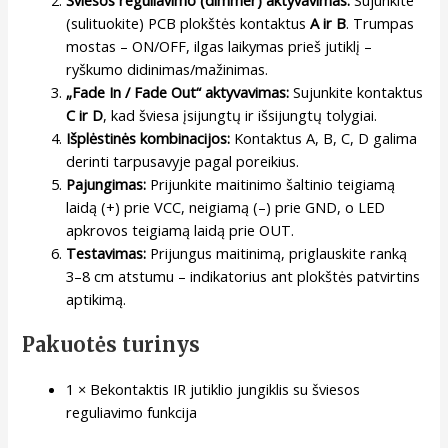
(sulituokite) PCB plokštės kontaktus
A ir B
. Trumpas
mostas – ON/OFF, ilgas laikymas prieš jutiklį –
ryškumo didinimas/mažinimas.
„Fade In / Fade Out“ aktyvavimas:
Sujunkite kontaktus
C ir D
, kad šviesa įsijungtų ir išsijungtų tolygiai.
Išplėstinės kombinacijos:
Kontaktus A, B, C, D galima
derinti tarpusavyje pagal poreikius.
Pajungimas:
Prijunkite maitinimo šaltinio teigiamą
laidą (+) prie VCC, neigiamą (–) prie GND, o LED
apkrovos teigiamą laidą prie OUT.
Testavimas:
Prijungus maitinimą, priglauskite ranką
3–8 cm atstumu – indikatorius ant plokštės patvirtins
aptikimą.
Pakuotės turinys
1 × Bekontaktis IR jutiklio jungiklis su šviesos
reguliavimo funkcija