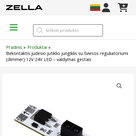
Pereiti
prie
turinio
Main
Products
search
Menu
Pradinis
Produktai
Bekontaktis judesio jutiklio jungiklis su šviesos reguliatoriumi
(dimmer) 12V 24V LED – valdymas gestais
produkto
kiekis:
Bekontaktis
judesio
jutiklio
jungiklis
su
šviesos
reguliatoriumi