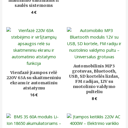
maitinimo šaltiniams ir
saulės sistemoms
4
€
Automobilinis MP3
grotuvas, Bluetooth,
Vienfazė įtampos relė
USB, SD kortelės lizdas,
220V 63A su skaitmeniniu
FM radijas, 12V su
ekranu ir automatiniu
nuotolinio valdymo
atstatymu
pulteliu
16
€
8
€