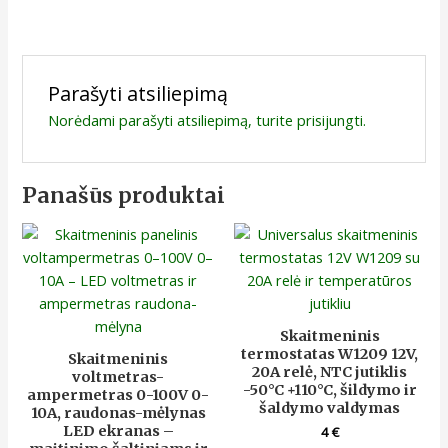
Parašyti atsiliepimą
Norėdami parašyti atsiliepimą, turite
prisijungti
.
Panašūs produktai
Skaitmeninis
termostatas W1209 12V,
Skaitmeninis
20A relė, NTC jutiklis
voltmetras-
-50°C +110°C, šildymo ir
ampermetras 0-100V 0-
šaldymo valdymas
10A, raudonas-mėlynas
LED ekranas –
4
€