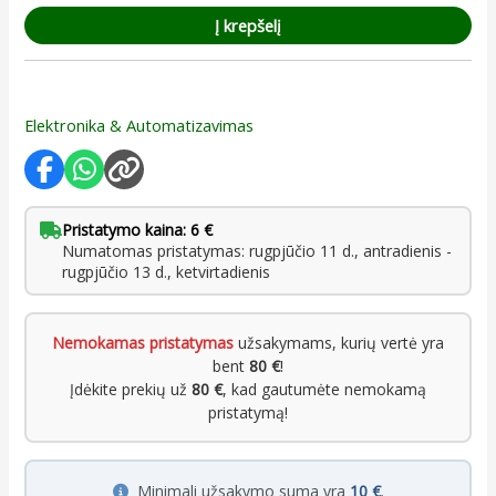
Į krepšelį
Elektronika & Automatizavimas
Pristatymo kaina: 6 €
Numatomas pristatymas: rugpjūčio 11 d., antradienis -
rugpjūčio 13 d., ketvirtadienis
Nemokamas pristatymas
užsakymams, kurių vertė yra
bent
80 €
!
Įdėkite prekių už
80 €
, kad gautumėte nemokamą
pristatymą!
Minimali užsakymo suma yra
10 €
.