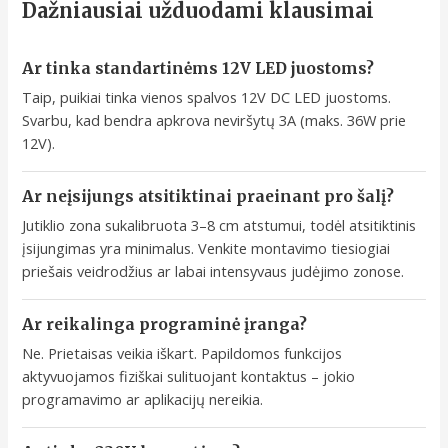
Dažniausiai užduodami klausimai
Ar tinka standartinėms 12V LED juostoms?
Taip, puikiai tinka vienos spalvos 12V DC LED juostoms.
Svarbu, kad bendra apkrova neviršytų 3A (maks. 36W prie
12V).
Ar neįsijungs atsitiktinai praeinant pro šalį?
Jutiklio zona sukalibruota 3–8 cm atstumui, todėl atsitiktinis
įsijungimas yra minimalus. Venkite montavimo tiesiogiai
priešais veidrodžius ar labai intensyvaus judėjimo zonose.
Ar reikalinga programinė įranga?
Ne. Prietaisas veikia iškart. Papildomos funkcijos
aktyvuojamos fiziškai sulituojant kontaktus – jokio
programavimo ar aplikacijų nereikia.