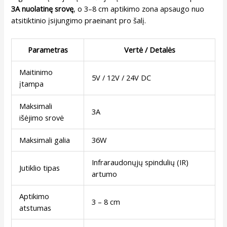
3A nuolatinę srovę
, o 3–8 cm aptikimo zona apsaugo nuo
atsitiktinio įsijungimo praeinant pro šalį.
Parametras
Vertė / Detalės
Maitinimo
5V / 12V / 24V DC
įtampa
Maksimali
3A
išėjimo srovė
Maksimali galia
36W
Infraraudonųjų spindulių (IR)
Jutiklio tipas
artumo
Aptikimo
3 – 8 cm
atstumas