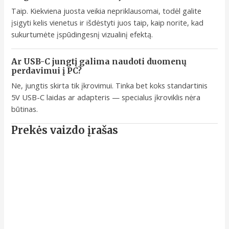
Taip. Kiekviena juosta veikia nepriklausomai, todėl galite
įsigyti kelis vienetus ir išdėstyti juos taip, kaip norite, kad
sukurtumėte įspūdingesnį vizualinį efektą.
Ar USB-C jungtį galima naudoti duomenų
perdavimui į PC?
Ne, jungtis skirta tik įkrovimui. Tinka bet koks standartinis
5V USB-C laidas ar adapteris — specialus įkroviklis nėra
būtinas.
Prekės vaizdo įrašas