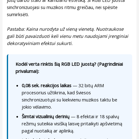
jūsų darbo stalo ar kambario estetiką. Ši RGB LED juosta
sinchronizuojasi su muzikos ritmu greičiau, nei spėsite
sumirksėti.
Pastaba: Kaina nurodyta už vieną vienetą. Nuotraukose
gali būti pavaizduoti keli vienu metu naudojami įrenginiai
dekoratyviniam efektui sukurti.
Kodėl verta rinktis šią RGB LED juostą? (Pagrindiniai
privalumai):
0,08 sek. reakcijos laikas
— 32 bitų ARM
procesorius užtikrina, kad šviesos
sinchronizuotųsi su kiekvienu muzikos taktu be
jokio vėlavimo.
Šimtai vizualinių derinių
— 8 efektai ir 18 spalvų
režimų suteikia visišką laisvę pritaikyti apšvietimą
pagal nuotaiką ar aplinką.