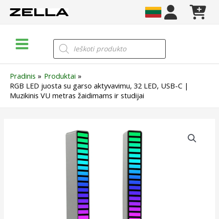
Pereiti
prie
turinio
Main
Products
search
Menu
Pradinis
Produktai
RGB LED juosta su garso aktyvavimu, 32 LED, USB-C |
Muzikinis VU metras žaidimams ir studijai
produkto
kiekis:
RGB
LED
juosta
su
garso
aktyvavimu,
32