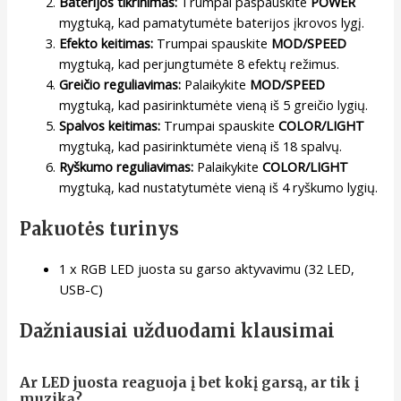
Baterijos tikrinimas:
Trumpai paspauskite
POWER
mygtuką, kad pamatytumėte baterijos įkrovos lygį.
Efekto keitimas:
Trumpai spauskite
MOD/SPEED
mygtuką, kad perjungtumėte 8 efektų režimus.
Greičio reguliavimas:
Palaikykite
MOD/SPEED
mygtuką, kad pasirinktumėte vieną iš 5 greičio lygių.
Spalvos keitimas:
Trumpai spauskite
COLOR/LIGHT
mygtuką, kad pasirinktumėte vieną iš 18 spalvų.
Ryškumo reguliavimas:
Palaikykite
COLOR/LIGHT
mygtuką, kad nustatytumėte vieną iš 4 ryškumo lygių.
Pakuotės turinys
1 x RGB LED juosta su garso aktyvavimu (32 LED,
USB-C)
Dažniausiai užduodami klausimai
Ar LED juosta reaguoja į bet kokį garsą, ar tik į
muziką?