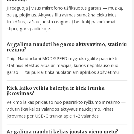
Ji reaguoja į visus mikrofono užfiksuotus garsus — muziką,
balsą, plojimus. Aktyvus filtravimas sumažina elektrinius
trukdžius, tačiau juosta reaguos į bet kokį pakankamai
stiprų garsą aplinkoje.
Ar galima naudoti be garso aktyvavimo, statiniu
režimu?
Taip. Naudodami MOD/SPEED mygtuką galite pasirinkti
statinius efektus arba animacijas, kurios nepriklauso nuo
garso — tai puikiai tinka nuolatiniam aplinkos apšvietimui.
Kiek laiko veikia baterija ir kiek trunka
įkrovimas?
Veikimo laikas priklauso nuo pasirinkto ryškumo ir režimo —
vidutiniškai kelios valandos aktyvaus naudojimo. Pilnas
įkrovimas per USB-C trunka apie 1–2 valandas.
Ar galima naudoti kelias juostas vienu metu?