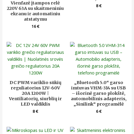
Vienfazė įtampos relė
8
€
220V 63A su skaitmeniniu
ekranu ir automatiniu
atstatymu
16
€
DC PWM variklio sūkių
„Bluetooth 5.0“ garso
reguliatorius 12V-60V
imtuvas VHM-314 su USB
20A 1200W |
– išorinė garso plokštė,
Ventiliatorių, siurblių ir
automobilinis adapteris,
LED valdiklis
„Sinilink“ programėlė
8
€
6
€