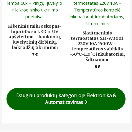
Kišeninis mikroskopas-
lupa 60x su LED ir UV
Skaitmeninis
apšvietimu – banknotų,
termostatas XH-W3001
juvelyrinių dirbinių,
220V 10A 1500W –
laikrodžių tikrinimui
temperatūros valdiklis
-50°C~110°C inkubatoriui,
7
€
šiltnamiui
6
€
Daugiau produktų kategorijoje Elektronika &
Automatizavimas