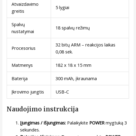
Atvaizdavimo
5 lygiai
greitis
Spalvų
18 spalvų režimų
nustatymai
32 bitų ARM – reakcijos laikas
Procesorius
0,08 sek.
Matmenys
182 x 18 x 15 mm
Baterija
300 mAh, įkraunama
Įkrovimo jungtis
USB-C
Naudojimo instrukcija
Įjungimas / Išjungimas:
Palaikykite
POWER
mygtuką 3
sekundes.