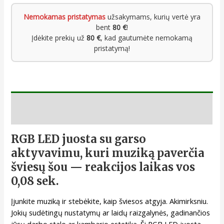
Nemokamas pristatymas
užsakymams, kurių vertė yra
bent
80 €
!
Įdėkite prekių už
80 €
, kad gautumėte nemokamą
pristatymą!
Aprašymas
RGB LED juosta su garso
aktyvavimu, kuri muziką paverčia
šviesų šou — reakcijos laikas vos
0,08 sek.
Įjunkite muziką ir stebėkite, kaip šviesos atgyja. Akimirksniu.
Jokių sudėtingų nustatymų ar laidų raizgalynės, gadinančios