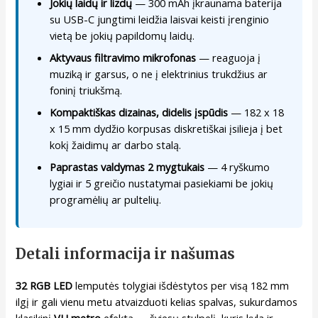
Jokių laidų ir lizdų
— 300 mAh įkraunama baterija
su USB-C jungtimi leidžia laisvai keisti įrenginio
vietą be jokių papildomų laidų.
Aktyvaus filtravimo mikrofonas
— reaguoja į
muziką ir garsus, o ne į elektrinius trukdžius ar
foninį triukšmą.
Kompaktiškas dizainas, didelis įspūdis
— 182 x 18
x 15 mm dydžio korpusas diskretiškai įsilieja į bet
kokį žaidimų ar darbo stalą.
Paprastas valdymas 2 mygtukais
— 4 ryškumo
lygiai ir 5 greičio nustatymai pasiekiami be jokių
programėlių ar pultelių.
Detali informacija ir našumas
32 RGB LED
lemputės tolygiai išdėstytos per visą 182 mm
ilgį ir gali vienu metu atvaizduoti kelias spalvas, sukurdamos
klasikinį
VU metro
efektą — šviesų stulpelį, kuris kyla ir