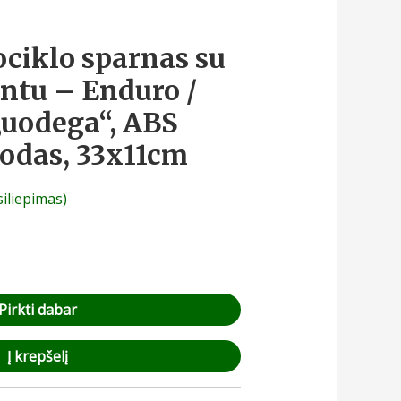
ociklo sparnas su
intu – Enduro /
uodega“, ABS
uodas, 33x11cm
siliepimas)
Pirkti dabar
Į krepšelį