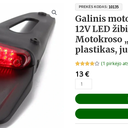
produkto
10135
PREKĖS KODAS:
kiekis:
Galinis mot
Galinis
12V LED žib
motociklo
sparnas
Motokroso „
su
plastikas, j
12V
LED
žibintu
(
1
pirkėjo at
–
Įvertinimas:
1
13
€
4.00
iš 5
Enduro
(viso
/
įvertinimų:
)
Motokroso
„uodega“,
ABS
plastikas,
juodas,
33x11cm