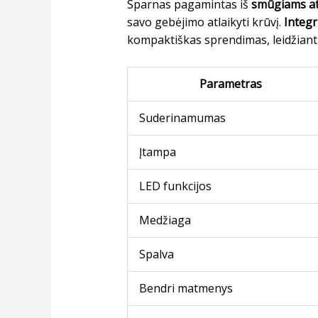
Sparnas pagamintas iš
smūgiams at
savo gebėjimo atlaikyti krūvį.
Integr
kompaktiškas sprendimas, leidžiantis
Parametras
Suderinamumas
Įtampa
LED funkcijos
Medžiaga
Spalva
Bendri matmenys