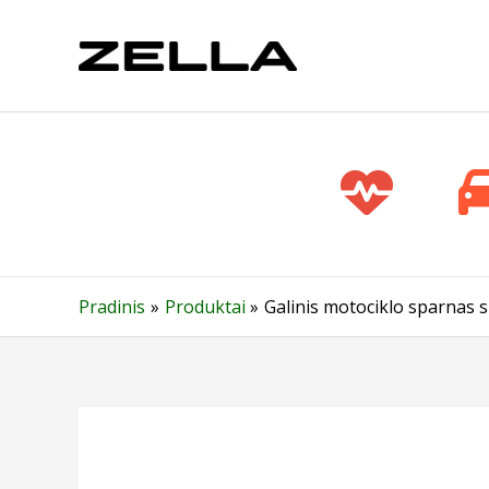
Pereiti
prie
turinio
Pradinis
Produktai
Galinis motociklo sparnas 