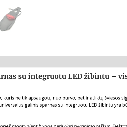
rnas su integruotu LED žibintu – vis
o, kuris ne tik apsaugotų nuo purvo, bet ir atliktų šviesos 
universalus galinis sparnas su integruotu LED žibintu yra būt
 prieš montuojant būtina patikrinti tvirtinimo taškus. Elekt