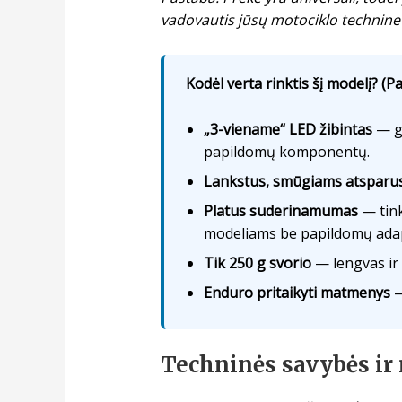
vadovautis jūsų motociklo technin
Kodėl verta rinktis šį modelį? (Pa
„3-viename“ LED žibintas
— ga
papildomų komponentų.
Lankstus, smūgiams atsparus
Platus suderinamumas
— tink
modeliams be papildomų adap
Tik 250 g svorio
— lengvas ir 
Enduro pritaikyti matmenys
—
Techninės savybės ir