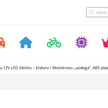
Products
search
su 12V LED žibintu – Enduro / Motokroso „uodega“, ABS plas