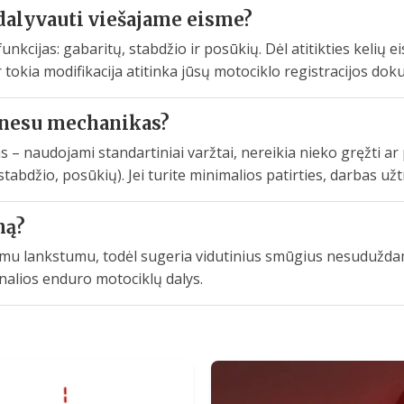
dalyvauti viešajame eisme?
s funkcijas: gabaritų, stabdžio ir posūkių. Dėl atitikties kel
ar tokia modifikacija atitinka jūsų motociklo registracijos do
 nesu mechanikas?
 – naudojami standartiniai varžtai, nereikia nieko gręžti ar
, stabdžio, posūkių). Jei turite minimalios patirties, darbas u
mą?
amu lankstumu, todėl sugeria vidutinius smūgius nesudužd
iginalios enduro motociklų dalys.