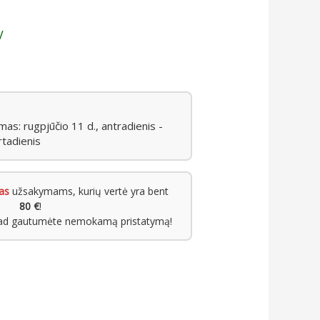
V
s: rugpjūčio 11 d., antradienis -
rtadienis
as
užsakymams, kurių vertė yra bent
80 €
!
kad gautumėte nemokamą pristatymą!