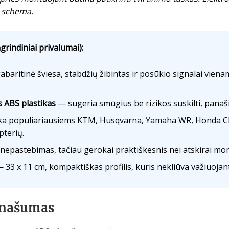
e schema.
grindiniai privalumai):
baritinė šviesa, stabdžių žibintas ir posūkio signalai viena
 ABS plastikas
— sugeria smūgius be rizikos suskilti, panaš
a populiariausiems KTM, Husqvarna, Yamaha WR, Honda CR
terių.
nepastebimas, tačiau gerokai praktiškesnis nei atskirai mon
 33 x 11 cm, kompaktiškas profilis, kuris nekliūva važiuojan
 našumas