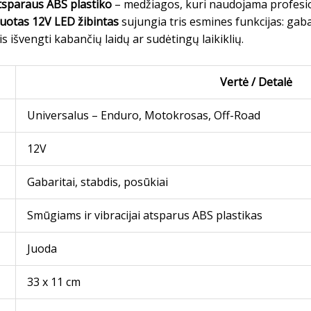
sparaus ABS plastiko
– medžiagos, kuri naudojama profesio
uotas 12V LED žibintas
sujungia tris esmines funkcijas: gabar
 išvengti kabančių laidų ar sudėtingų laikiklių.
Vertė / Detalė
Universalus – Enduro, Motokrosas, Off-Road
12V
Gabaritai, stabdis, posūkiai
Smūgiams ir vibracijai atsparus ABS plastikas
Juoda
33 x 11 cm