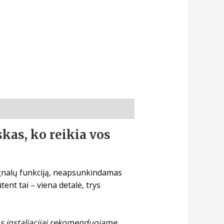
kas, ko reikia vos
signalų funkciją, neapsunkindamas
ent tai – viena detalė, trys
ros instaliacijai rekomenduojame