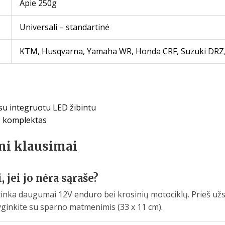
Apie 250g
Universali – standartinė
KTM, Husqvarna, Yamaha WR, Honda CRF, Suzuki DRZ,
su integruotu LED žibintu
tų komplektas
mi klausimai
jei jo nėra sąraše?
r tinka daugumai 12V enduro bei krosinių motociklų. Prieš u
lyginkite su sparno matmenimis (33 x 11 cm).