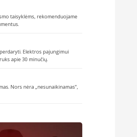
ių eismo taisyklėms, rekomenduojame
kumentus.
 perdaryti. Elektros pajungimui
žtruks apie 30 minučių.
amas. Nors nėra „nesunaikinamas“,