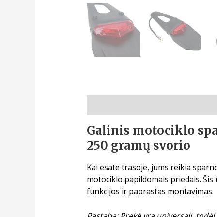
Aprašymas
Galinis motociklo spa
250 gramų svorio
Kai esate trasoje, jums reikia sparn
motociklo papildomais priedais. Šis 
funkcijos ir paprastas montavimas.
Pastaba: Prekė yra universali, todėl