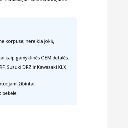
me korpuse; nereikia jokių
iai kaip gamyklinės OEM detalės.
F, Suzuki DRZ ir Kawasaki KLX
tuojami žibintai.
t bekele.