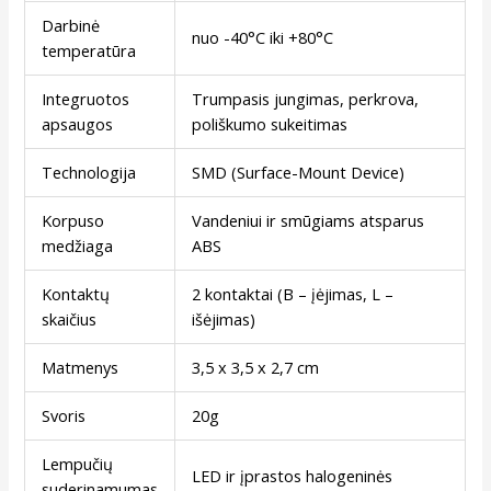
Darbinė
nuo -40°C iki +80°C
temperatūra
Integruotos
Trumpasis jungimas, perkrova,
apsaugos
poliškumo sukeitimas
Technologija
SMD (Surface-Mount Device)
Korpuso
Vandeniui ir smūgiams atsparus
medžiaga
ABS
Kontaktų
2 kontaktai (B – įėjimas, L –
skaičius
išėjimas)
Matmenys
3,5 x 3,5 x 2,7 cm
Svoris
20g
Lempučių
LED ir įprastos halogeninės
suderinamumas