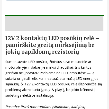
Aprašymas
12V 2 kontaktų LED posūkių relė –
pamirškite greitą mirksėjimą be
jokių papildomų rezistorių
Sumontavote LED posūkių žibintus savo motocikle ar
motoroleryje ir dabar jie mirksi chaotiškai, tris kartus
greičiau nei įprastai? Problema ne LED lemputėse — ją
sukelia originali relė, kuri neatpažįsta mažų LED energijos
sąnaudų. Ši 12V 2 kontaktų LED posūkių relė išsprendžia šią
problemą akimirksniu („plug & play“), be jokio kišimosi į
sudėtingą elektros instaliaciją.
Pastaba: Prieš montuodami įsitikinkite, kad jūsų