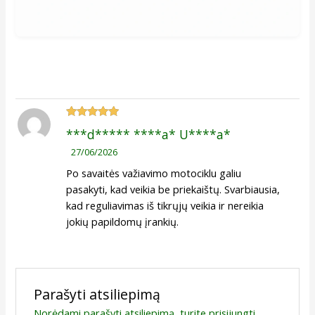
Įvertinimas:
***d***** ****a* U****a*
5
iš 5
27/06/2026
Po savaitės važiavimo motociklu galiu
pasakyti, kad veikia be priekaištų. Svarbiausia,
kad reguliavimas iš tikrųjų veikia ir nereikia
jokių papildomų įrankių.
Parašyti atsiliepimą
Norėdami parašyti atsiliepimą, turite
prisijungti
.