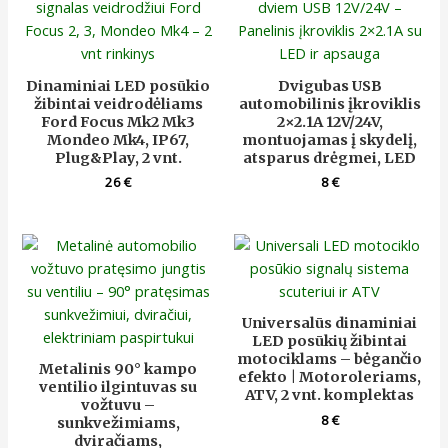
Dinaminiai LED posūkio
Dvigubas USB
žibintai veidrodėliams
automobilinis įkroviklis
Ford Focus Mk2 Mk3
2×2.1A 12V/24V,
Mondeo Mk4, IP67,
montuojamas į skydelį,
Plug&Play, 2 vnt.
atsparus drėgmei, LED
26
€
8
€
Universalūs dinaminiai
LED posūkių žibintai
motociklams – bėgančio
Metalinis 90° kampo
efekto | Motoroleriams,
ventilio ilgintuvas su
ATV, 2 vnt. komplektas
vožtuvu –
8
€
sunkvežimiams,
dviračiams,