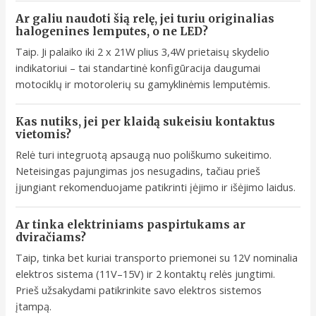
Ar galiu naudoti šią relę, jei turiu originalias
halogenines lemputes, o ne LED?
Taip. Ji palaiko iki 2 x 21W plius 3,4W prietaisų skydelio
indikatoriui – tai standartinė konfigūracija daugumai
motociklų ir motorolerių su gamyklinėmis lemputėmis.
Kas nutiks, jei per klaidą sukeisiu kontaktus
vietomis?
Relė turi integruotą apsaugą nuo poliškumo sukeitimo.
Neteisingas pajungimas jos nesugadins, tačiau prieš
įjungiant rekomenduojame patikrinti įėjimo ir išėjimo laidus.
Ar tinka elektriniams paspirtukams ar
dviračiams?
Taip, tinka bet kuriai transporto priemonei su 12V nominalia
elektros sistema (11V–15V) ir 2 kontaktų relės jungtimi.
Prieš užsakydami patikrinkite savo elektros sistemos
įtampą.