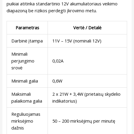
puikiai atitinka standartinio 12V akumuliatoriaus veikimo
diapazoną be rizikos perdegti įkrovimo metu.
Parametras
Vertė / Detalė
Darbinė įtampa
11V – 15V (nominali 12V)
Minimali
perjungimo
0,02A
srovė
Minimali galia
0,6W
Maksimali
2 x 21W + 3,4W (prietaisų skydelio
palaikoma galia
indikatorius)
Reguliuojamas
mirksėjimo
50 – 200 mirksėjimų per minutę
dažnis