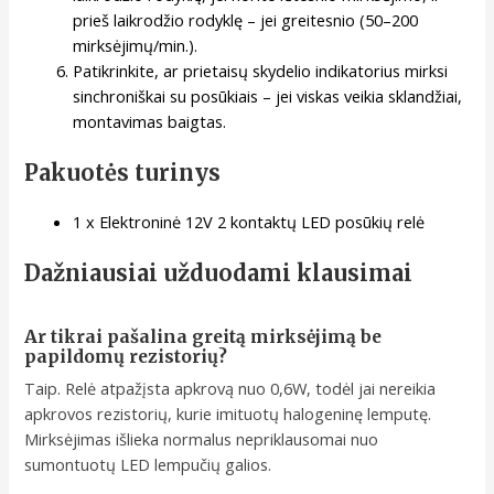
prieš laikrodžio rodyklę – jei greitesnio (50–200
mirksėjimų/min.).
Patikrinkite, ar prietaisų skydelio indikatorius mirksi
sinchroniškai su posūkiais – jei viskas veikia sklandžiai,
montavimas baigtas.
Pakuotės turinys
1 x Elektroninė 12V 2 kontaktų LED posūkių relė
Dažniausiai užduodami klausimai
Ar tikrai pašalina greitą mirksėjimą be
papildomų rezistorių?
Taip. Relė atpažįsta apkrovą nuo 0,6W, todėl jai nereikia
apkrovos rezistorių, kurie imituotų halogeninę lemputę.
Mirksėjimas išlieka normalus nepriklausomai nuo
sumontuotų LED lempučių galios.