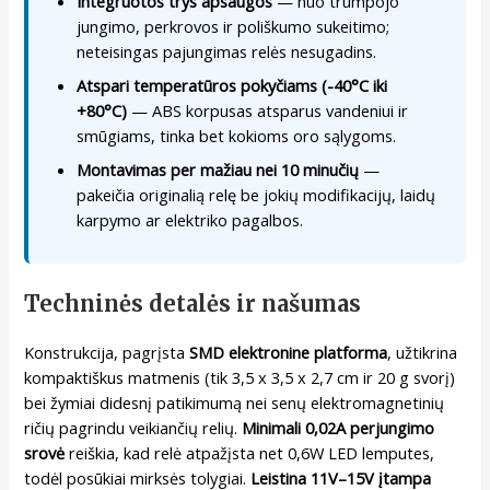
Integruotos trys apsaugos
— nuo trumpojo
jungimo, perkrovos ir poliškumo sukeitimo;
neteisingas pajungimas relės nesugadins.
Atspari temperatūros pokyčiams (-40°C iki
+80°C)
— ABS korpusas atsparus vandeniui ir
smūgiams, tinka bet kokioms oro sąlygoms.
Montavimas per mažiau nei 10 minučių
—
pakeičia originalią relę be jokių modifikacijų, laidų
karpymo ar elektriko pagalbos.
Techninės detalės ir našumas
Konstrukcija, pagrįsta
SMD elektronine platforma
, užtikrina
kompaktiškus matmenis (tik 3,5 x 3,5 x 2,7 cm ir 20 g svorį)
bei žymiai didesnį patikimumą nei senų elektromagnetinių
ričių pagrindu veikiančių relių.
Minimali 0,02A perjungimo
srovė
reiškia, kad relė atpažįsta net 0,6W LED lemputes,
todėl posūkiai mirksės tolygiai.
Leistina 11V–15V įtampa