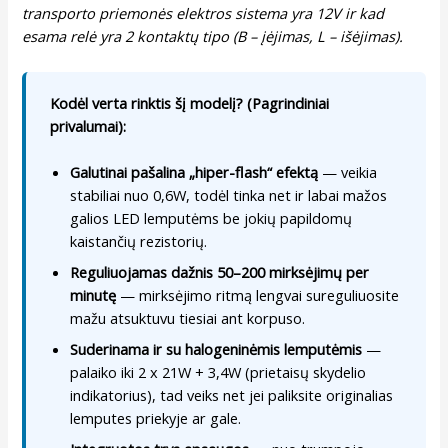
transporto priemonės elektros sistema yra 12V ir kad
esama relė yra 2 kontaktų tipo (B – įėjimas, L – išėjimas).
Kodėl verta rinktis šį modelį? (Pagrindiniai
privalumai):
Galutinai pašalina „hiper-flash“ efektą
— veikia
stabiliai nuo 0,6W, todėl tinka net ir labai mažos
galios LED lemputėms be jokių papildomų
kaistančių rezistorių.
Reguliuojamas dažnis 50–200 mirksėjimų per
minutę
— mirksėjimo ritmą lengvai sureguliuosite
mažu atsuktuvu tiesiai ant korpuso.
Suderinama ir su halogeninėmis lemputėmis
—
palaiko iki 2 x 21W + 3,4W (prietaisų skydelio
indikatorius), tad veiks net jei paliksite originalias
lemputes priekyje ar gale.