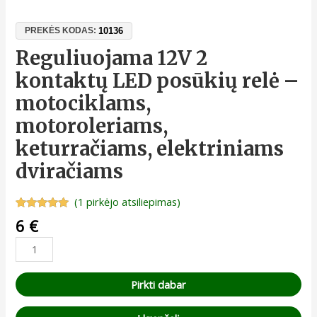
10136
PREKĖS KODAS:
Reguliuojama 12V 2
kontaktų LED posūkių relė –
motociklams,
motoroleriams,
keturračiams, elektriniams
dviračiams
(
1
pirkėjo atsiliepimas)
Įvertinimas:
1
6
€
5.00
iš 5
(viso
įvertinimų:
)
Pirkti dabar