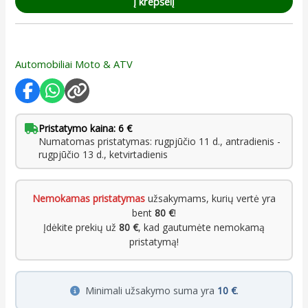
Į krepšelį
Automobiliai Moto & ATV
Pristatymo kaina: 6 €
Numatomas pristatymas: rugpjūčio 11 d., antradienis -
rugpjūčio 13 d., ketvirtadienis
Nemokamas pristatymas
užsakymams, kurių vertė yra
bent
80 €
!
Įdėkite prekių už
80 €
, kad gautumėte nemokamą
pristatymą!
Minimali užsakymo suma yra
10 €
.