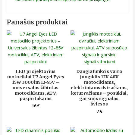
Panašūs produktai
LED projektorius
Daugiafunkcis vairo
motociklui U7 Angel Eyes
jungiklis 12V-48V
15W 3000lm 12-85V –
motociklams,
universalus žibintas
elektriniams dviračiams,
motociklams, ATV,
keturračiams – posūkiai,
paspirtukams
garsinis signalas,
šviesos
16
€
7
€