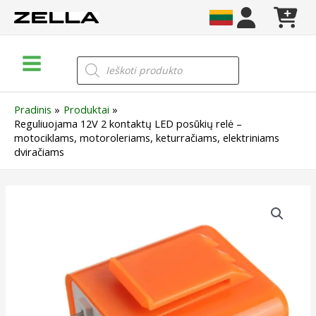
Pereiti
prie
turinio
Main
Products
search
Menu
Pradinis
Produktai
Reguliuojama 12V 2 kontaktų LED posūkių relė –
motociklams, motoroleriams, keturračiams, elektriniams
dviračiams
produkto
kiekis:
Reguliuojama
12V
2
kontaktų
LED
posūkių