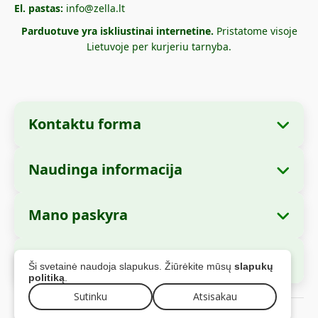
El. pastas:
info@zella.lt
Parduotuve yra iskliustinai internetine.
Pristatome visoje
Lietuvoje per kurjeriu tarnyba.
Kontaktu forma
Naudinga informacija
Imones informacija
Apie mus
Imones pavadinimas:
Zella International
Mano paskyra
Kaip uzsisakyti?
Distribution S.R.L.
Mano uzsakymai
Mokejimo büdai
Buveine:
Strada Cuza Voda nr. 97, Sector 4,
Saugus apmokejimas
Ši svetainė naudoja slapukus. Žiūrėkite mūsų
slapukų
Bucuresti, 040283, Rumunija
Asmens duomenys
Siuntimo informacija
politiką
.
Adresai
Sutinku
Atsisakau
Grazinimo politika
CUI:
44237077
© 2026 zella.lt - Visos teises saugomos