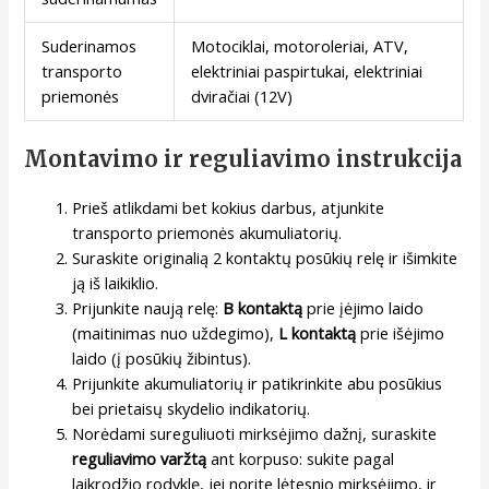
Suderinamos
Motociklai, motoroleriai, ATV,
transporto
elektriniai paspirtukai, elektriniai
priemonės
dviračiai (12V)
Montavimo ir reguliavimo instrukcija
Prieš atlikdami bet kokius darbus, atjunkite
transporto priemonės akumuliatorių.
Suraskite originalią 2 kontaktų posūkių relę ir išimkite
ją iš laikiklio.
Prijunkite naują relę:
B kontaktą
prie įėjimo laido
(maitinimas nuo uždegimo),
L kontaktą
prie išėjimo
laido (į posūkių žibintus).
Prijunkite akumuliatorių ir patikrinkite abu posūkius
bei prietaisų skydelio indikatorių.
Norėdami sureguliuoti mirksėjimo dažnį, suraskite
reguliavimo varžtą
ant korpuso: sukite pagal
laikrodžio rodyklę, jei norite lėtesnio mirksėjimo, ir