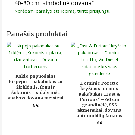
40-80 cm, simbolinė dovana”
Norėdami parašyti atsiliepimą, turite
prisijungti
.
Panašūs produktai
Kaklo papuošalas
kirpėjui – pakabukas su
Dominic Toretto
žirklėmis, fenu ir
kryžiaus formos
šukomis – sidabrinės
pakabukas „Fast &
spalvos dovana meistrui
Furious“ – 60 cm
grandinėlė, SSS
6
€
akmenukai, dovana
automobilių fanams
6
€