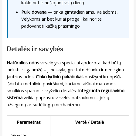
kaklo net ir nešiojant visą dieną
Puiki dovana
— tinka gimtadieniams, Kalėdoms,
Velykoms ar bet kuriai progai, kai norite
padovanoti kažką prasmingo
Detalės ir savybės
Natūralios odos
virvelė yra specialiai apdorota, kad būtų
lanksti ir ilgaamžė – ji neskyla, greitai neblunka ir nedirgina
jautrios odos.
Cinko lydinio pakabukas
pasižymi kruopščiai
išdirbtu metaliniu paviršiumi, kuriame aiškiai matomos
smulkios sparno ir kryželio detalės.
Integruota reguliavimo
sistema
veikia paprastu virvelės patraukimu – jokių
užsegimų ar sudėtingų mechanizmų.
Parametras
Vertė / Detalė
Virvelės