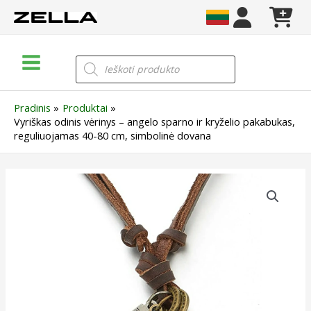
Pereiti
prie
turinio
Main
Products
search
Menu
Pradinis
Produktai
Vyriškas odinis vėrinys – angelo sparno ir kryželio pakabukas,
reguliuojamas 40-80 cm, simbolinė dovana
produkto
kiekis:
Vyriškas
odinis
vėrinys
–
angelo
sparno
ir