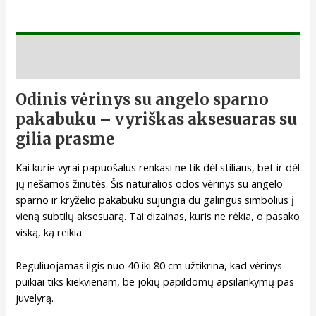
Aprašymas
Odinis vėrinys su angelo sparno
pakabuku – vyriškas aksesuaras su
gilia prasme
Kai kurie vyrai papuošalus renkasi ne tik dėl stiliaus, bet ir dėl
jų nešamos žinutės. Šis natūralios odos vėrinys su angelo
sparno ir kryželio pakabuku sujungia du galingus simbolius į
vieną subtilų aksesuarą. Tai dizainas, kuris ne rėkia, o pasako
viską, ką reikia.
Reguliuojamas ilgis nuo 40 iki 80 cm užtikrina, kad vėrinys
puikiai tiks kiekvienam, be jokių papildomų apsilankymų pas
juvelyrą.