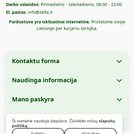
Darbo valandos:
Pirmadienis - Sekmadienis, 08:00 - 22:00
El. pastas:
info@zella.lt
Parduotuve yra iskliustinai internetine.
Pristatome visoje
Lietuvoje per kurjeriu tarnyba.
Kontaktu forma
Naudinga informacija
Imones informacija
Apie mus
Imones pavadinimas:
Zella International
Mano paskyra
Kaip uzsisakyti?
Distribution S.R.L.
Mano uzsakymai
Mokejimo büdai
Buveine:
Strada Cuza Voda nr. 97, Sector 4,
Saugus apmokejimas
Ši svetainė naudoja slapukus. Žiūrėkite mūsų
slapukų
Bucuresti, 040283, Rumunija
Asmens duomenys
Siuntimo informacija
politiką
.
Adresai
Sutinku
Atsisakau