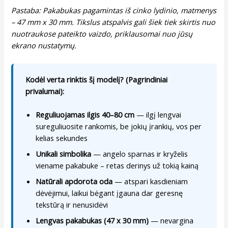
Pastaba: Pakabukas pagamintas iš cinko lydinio, matmenys
– 47 mm x 30 mm. Tikslus atspalvis gali šiek tiek skirtis nuo
nuotraukose pateikto vaizdo, priklausomai nuo jūsų
ekrano nustatymų.
Kodėl verta rinktis šį modelį? (Pagrindiniai
privalumai):
Reguliuojamas ilgis 40–80 cm
— ilgį lengvai
sureguliuosite rankomis, be jokių įrankių, vos per
kelias sekundes
Unikali simbolika
— angelo sparnas ir kryželis
viename pakabuke – retas derinys už tokią kainą
Natūrali apdorota oda
— atspari kasdieniam
dėvėjimui, laikui bėgant įgauna dar geresnę
tekstūrą ir nenusidėvi
Lengvas pakabukas (47 x 30 mm)
— nevargina