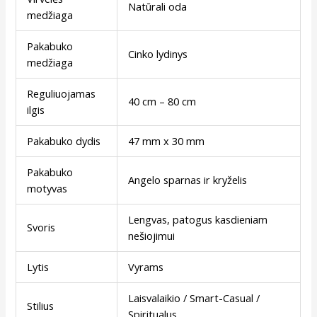
Natūrali oda
medžiaga
Pakabuko
Cinko lydinys
medžiaga
Reguliuojamas
40 cm – 80 cm
ilgis
Pakabuko dydis
47 mm x 30 mm
Pakabuko
Angelo sparnas ir kryželis
motyvas
Lengvas, patogus kasdieniam
Svoris
nešiojimui
Lytis
Vyrams
Laisvalaikio / Smart-Casual /
Stilius
Spiritualus