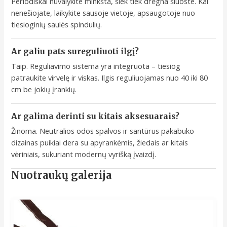
Periodiškai nuvalykite minkšta, šiek tiek drėgna šluoste. Kai
nenešiojate, laikykite sausoje vietoje, apsaugotoje nuo
tiesioginių saulės spindulių.
Ar galiu pats sureguliuoti ilgį?
Taip. Reguliavimo sistema yra integruota – tiesiog
patraukite virvelę ir viskas. Ilgis reguliuojamas nuo 40 iki 80
cm be jokių įrankių.
Ar galima derinti su kitais aksesuarais?
Žinoma. Neutralios odos spalvos ir santūrus pakabuko
dizainas puikiai dera su apyrankėmis, žiedais ar kitais
vėriniais, sukuriant modernų vyrišką įvaizdį.
Nuotraukų galerija