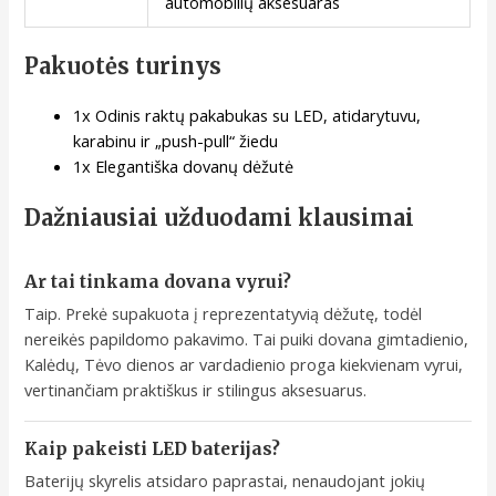
automobilių aksesuaras
Pakuotės turinys
1x Odinis raktų pakabukas su LED, atidarytuvu,
karabinu ir „push-pull“ žiedu
1x Elegantiška dovanų dėžutė
Dažniausiai užduodami klausimai
Ar tai tinkama dovana vyrui?
Taip. Prekė supakuota į reprezentatyvią dėžutę, todėl
nereikės papildomo pakavimo. Tai puiki dovana gimtadienio,
Kalėdų, Tėvo dienos ar vardadienio proga kiekvienam vyrui,
vertinančiam praktiškus ir stilingus aksesuarus.
Kaip pakeisti LED baterijas?
Baterijų skyrelis atsidaro paprastai, nenaudojant jokių