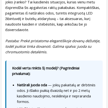
jokio įrankio? Tai kasdienės situacijos, kurias vienu metu
išsprendžia šis apgalvotas raktų pakabukas. Kompaktiškas,
pagamintas iš natūralios odos, turintis integruotą LED
žibintuvėlį ir butelių atidarytuvą – tai aksesuaras, kurį
naudosite kasdien ir stebėsitės, kaip anksčiau be jo
išsiversdavote.
Pastaba: Prekė pristatoma elegantiškoje dovanų dėžutėje,
todėl puikiai tinka dovanoti. Galima spalva: juoda su
chromuotomis detalėmis.
Kodėl verta rinktis šį modelį? (Pagrindiniai
privalumai):
Natūrali juoda oda
— jokių pakaitalų ar dirbtinės
odos. Ji išlaiko puikią išvaizdą net ir po 2 metų
kasdienio naudojimo, neskilinėja ir nepraranda
formos.