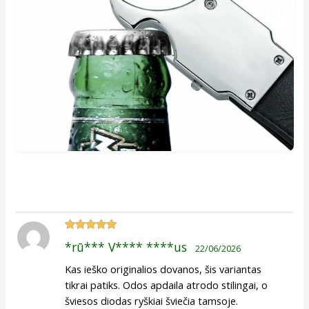
Įvertinimas:
*rū*** V**** ****us
22/06/2026
5
iš 5
Kas ieško originalios dovanos, šis variantas
tikrai patiks. Odos apdaila atrodo stilingai, o
šviesos diodas ryškiai šviečia tamsoje.