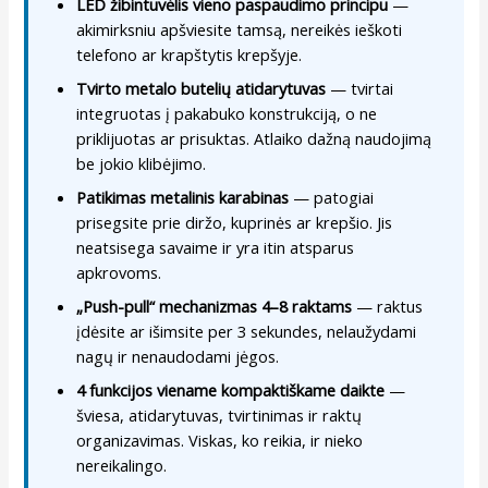
LED žibintuvėlis vieno paspaudimo principu
—
akimirksniu apšviesite tamsą, nereikės ieškoti
telefono ar krapštytis krepšyje.
Tvirto metalo butelių atidarytuvas
— tvirtai
integruotas į pakabuko konstrukciją, o ne
priklijuotas ar prisuktas. Atlaiko dažną naudojimą
be jokio klibėjimo.
Patikimas metalinis karabinas
— patogiai
prisegsite prie diržo, kuprinės ar krepšio. Jis
neatsisega savaime ir yra itin atsparus
apkrovoms.
„Push-pull“ mechanizmas 4–8 raktams
— raktus
įdėsite ar išimsite per 3 sekundes, nelaužydami
nagų ir nenaudodami jėgos.
4 funkcijos viename kompaktiškame daikte
—
šviesa, atidarytuvas, tvirtinimas ir raktų
organizavimas. Viskas, ko reikia, ir nieko
nereikalingo.