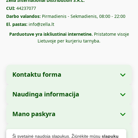
Zella International Distribution S.R.L.
CUI:
44237077
Darbo valandos:
Pirmadienis - Sekmadienis, 08:00 - 22:00
El. pastas:
info@zella.lt
Parduotuve yra iskliustinai internetine.
Pristatome visoje
Lietuvoje per kurjeriu tarnyba.
Kontaktu forma
Naudinga informacija
Imones informacija
Apie mus
Imones pavadinimas:
Zella International
Mano paskyra
Kaip uzsisakyti?
Distribution S.R.L.
Mano uzsakymai
Mokejimo büdai
Buveine:
Strada Cuza Voda nr. 97, Sector 4,
Saugus apmokejimas
Ši svetainė naudoja slapukus. Žiūrėkite mūsų
slapukų
Bucuresti, 040283, Rumunija