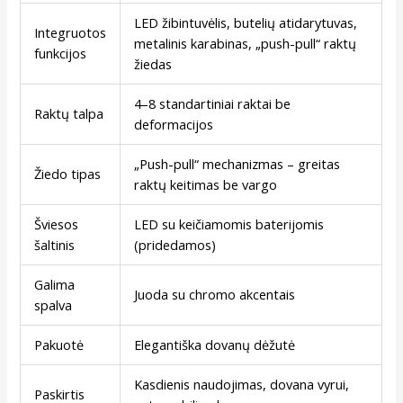
LED žibintuvėlis, butelių atidarytuvas,
Integruotos
metalinis karabinas, „push-pull“ raktų
funkcijos
žiedas
4–8 standartiniai raktai be
Raktų talpa
deformacijos
„Push-pull“ mechanizmas – greitas
Žiedo tipas
raktų keitimas be vargo
Šviesos
LED su keičiamomis baterijomis
šaltinis
(pridedamos)
Galima
Juoda su chromo akcentais
spalva
Pakuotė
Elegantiška dovanų dėžutė
Kasdienis naudojimas, dovana vyrui,
Paskirtis