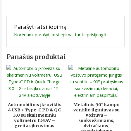
Parašyti atsiliepimą
Norėdami parašyti atsiliepimą, turite
prisijungti
.
Panašūs produktai
Automobilinis įkroviklis
Metalinis 90° kampo
4 USB + Type-C PD & QC
ventilio ilgintuvas su
3.0 su skaitmeniniu
vožtuvu –
voltmetru 12-24V –
sunkvežimiams,
greitas įkrovimas
dviračiams,
paspirtukams