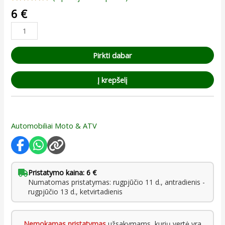
Įvertinimas:
1
6
€
5.00
iš 5
(viso
įvertinimų:
)
Pirkti dabar
Į krepšelį
Automobiliai Moto & ATV
Pristatymo kaina: 6 €
Numatomas pristatymas: rugpjūčio 11 d., antradienis -
rugpjūčio 13 d., ketvirtadienis
Nemokamas pristatymas
užsakymams, kurių vertė yra