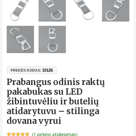
10126
PREKĖS KODAS:
Prabangus odinis raktų
pakabukas su LED
žibintuvėliu ir butelių
atidarytuvu – stilinga
dovana vyrui
(
1
pirkėjo atsiliepimas)