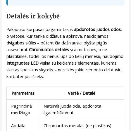
Detalės ir kokybė
Pakabuko korpusas pagamintas iš
apdorotos juodos odos
,
o vietose, kur tenka didžiausia apkrova, naudojamos
dvigubos siūlės
– būtent čia dažniausiai plyšta pigūs
aksesuarai.
Chromuotos detalės
yra metalinės, o ne
plastikinės, todėl jos nenusilups po kelių mėnesių naudojimo.
Integruotas LED
veikia su keičiamais elementais, kuriems
skirtas specialus skyrelis – nereikės jokių remonto dirbtuvių,
kai baterijos išseks.
Parametras
Vertė / Detalė
Pagrindinė
Natūrali juoda oda, apdorota
medžiaga
ilgaamžiškumui
Apdaila
Chromuotas metalas (ne plastikas)