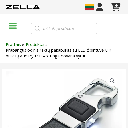
Pereiti
prie
turinio
Main
Products
search
Menu
Pradinis
Produktai
Prabangus odinis raktų pakabukas su LED žibintuvėliu ir
butelių atidarytuvu – stilinga dovana vyrui
produkto
kiekis:
Prabangus
odinis
raktų
pakabukas
su
LED
žibintuvėliu