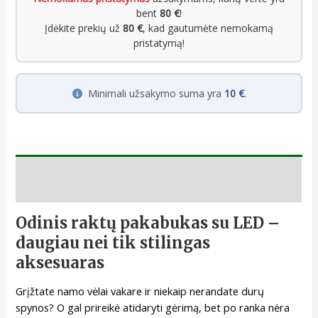
bent
80 €
!
Įdėkite prekių už
80 €
, kad gautumėte nemokamą
pristatymą!
Minimali užsakymo suma yra
10 €
.
Aprašymas
Odinis raktų pakabukas su LED –
daugiau nei tik stilingas
aksesuaras
Grįžtate namo vėlai vakare ir niekaip nerandate durų
spynos? O gal prireikė atidaryti gėrimą, bet po ranka nėra