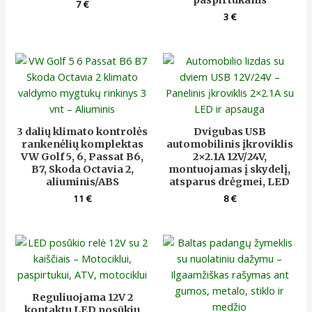
7
€
3
€
3 dalių klimato kontrolės
Dvigubas USB
rankenėlių komplektas
automobilinis įkroviklis
VW Golf 5, 6, Passat B6,
2×2.1A 12V/24V,
B7, Skoda Octavia 2,
montuojamas į skydelį,
aliuminis/ABS
atsparus drėgmei, LED
11
€
8
€
Reguliuojama 12V 2
kontaktų LED posūkių