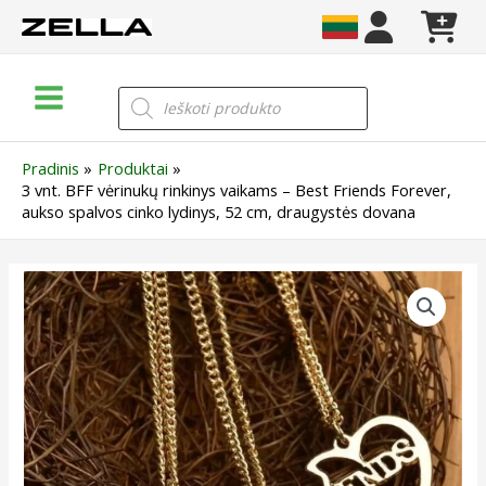
Pereiti
prie
turinio
Main
Products
search
Menu
Pradinis
Produktai
3 vnt. BFF vėrinukų rinkinys vaikams – Best Friends Forever,
aukso spalvos cinko lydinys, 52 cm, draugystės dovana
produkto
kiekis:
3
vnt.
BFF
vėrinukų
rinkinys
vaikams
–