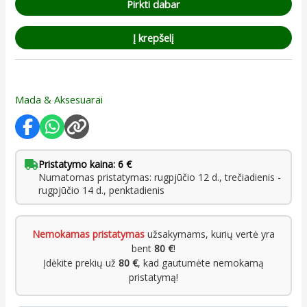
Pirkti dabar
Į krepšelį
Mada & Aksesuarai
Pristatymo kaina: 6 €
Numatomas pristatymas: rugpjūčio 12 d., trečiadienis -
rugpjūčio 14 d., penktadienis
Nemokamas pristatymas
užsakymams, kurių vertė yra
bent
80 €
!
Įdėkite prekių už
80 €
, kad gautumėte nemokamą
pristatymą!