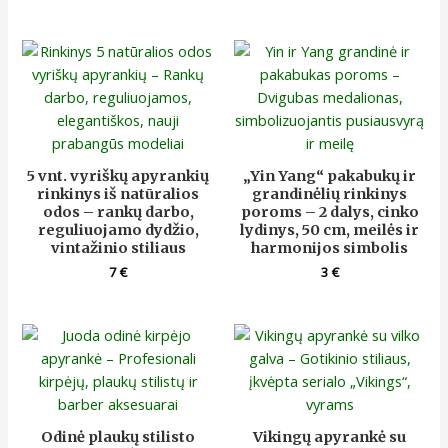
5 vnt. vyriškų apyrankių
„Yin Yang“ pakabukų ir
rinkinys iš natūralios
grandinėlių rinkinys
odos – rankų darbo,
poroms – 2 dalys, cinko
reguliuojamo dydžio,
lydinys, 50 cm, meilės ir
vintažinio stiliaus
harmonijos simbolis
7
€
3
€
Odinė plaukų stilisto
Vikingų apyrankė su