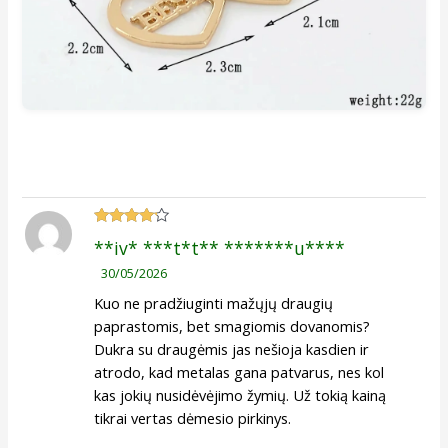
Įvertinimas:
**iv* ***t*t** *******u****
4
iš 5
30/05/2026
Kuo ne pradžiuginti mažųjų draugių
paprastomis, bet smagiomis dovanomis?
Dukra su draugėmis jas nešioja kasdien ir
atrodo, kad metalas gana patvarus, nes kol
kas jokių nusidėvėjimo žymių. Už tokią kainą
tikrai vertas dėmesio pirkinys.