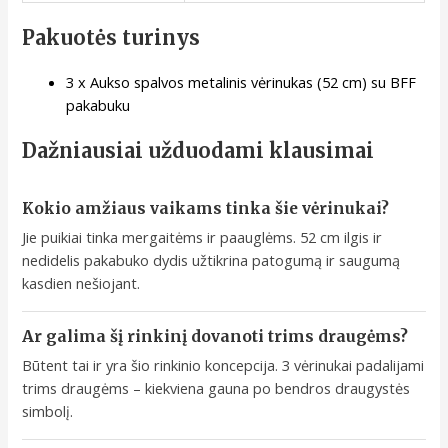
Pakuotės turinys
3 x Aukso spalvos metalinis vėrinukas (52 cm) su BFF
pakabuku
Dažniausiai užduodami klausimai
Kokio amžiaus vaikams tinka šie vėrinukai?
Jie puikiai tinka mergaitėms ir paauglėms. 52 cm ilgis ir
nedidelis pakabuko dydis užtikrina patogumą ir saugumą
kasdien nešiojant.
Ar galima šį rinkinį dovanoti trims draugėms?
Būtent tai ir yra šio rinkinio koncepcija. 3 vėrinukai padalijami
trims draugėms – kiekviena gauna po bendros draugystės
simbolį.