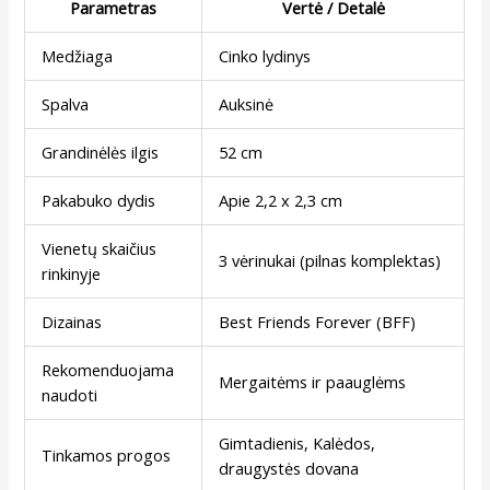
Parametras
Vertė / Detalė
Medžiaga
Cinko lydinys
Spalva
Auksinė
Grandinėlės ilgis
52 cm
Pakabuko dydis
Apie 2,2 x 2,3 cm
Vienetų skaičius
3 vėrinukai (pilnas komplektas)
rinkinyje
Dizainas
Best Friends Forever (BFF)
Rekomenduojama
Mergaitėms ir paauglėms
naudoti
Gimtadienis, Kalėdos,
Tinkamos progos
draugystės dovana