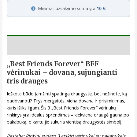
Minimali užsakymo suma yra
10 €
.
Aprašymas
„Best Friends Forever“ BFF
vėrinukai – dovana, sujungianti
tris drauges
Ieškote būdo įamžinti ypatingą draugystę, bet nežinote, ką
padovanoti? Trys mergaitės, viena dovana ir prisiminimas,
kuris išliks ilgam. Šis 3 „Best Friends Forever“ vėrinukų
rinkinys yra idealus sprendimas – kiekviena draugė gauna po
pakabuką, o kartu jie sukuria vientisą draugystės simbolį.
Pastaba: Rinkinį sudaro 3 atskiri vėrinukai su pakabukais,