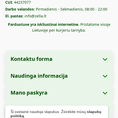
CUI:
44237077
Darbo valandos:
Pirmadienis - Sekmadienis, 08:00 - 22:00
El. pastas:
info@zella.lt
Parduotuve yra iskliustinai internetine.
Pristatome visoje
Lietuvoje per kurjeriu tarnyba.
Kontaktu forma
Naudinga informacija
Imones informacija
Apie mus
Imones pavadinimas:
Zella International
Mano paskyra
Kaip uzsisakyti?
Distribution S.R.L.
Mano uzsakymai
Mokejimo büdai
Buveine:
Strada Cuza Voda nr. 97, Sector 4,
Saugus apmokejimas
Ši svetainė naudoja slapukus. Žiūrėkite mūsų
slapukų
Bucuresti, 040283, Rumunija
Asmens duomenys
Siuntimo informacija
politiką
.