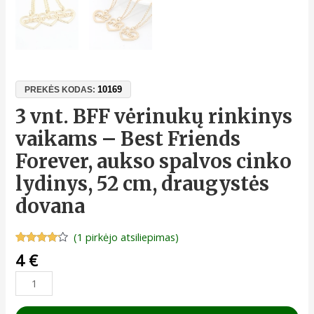
10169
PREKĖS KODAS:
3 vnt. BFF vėrinukų rinkinys
vaikams – Best Friends
Forever, aukso spalvos cinko
lydinys, 52 cm, draugystės
dovana
(
1
pirkėjo atsiliepimas)
Įvertinimas:
1
4
€
4.00
iš 5
(viso
įvertinimų:
)