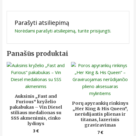
Parašyti atsiliepimą
Norėdami parašyti atsiliepimą, turite
prisijungti
.
Panašūs produktai
Auksinis „Fast and
Furious“ kryželio
Porų apyrankių rinkinys
pakabukas – Vin Diesel
„Her King & His Queen“,
stiliaus medalionas su
nerūdijantis plienas ir
SSS akmenimis, cinko
titanas, lazerinis
lydinys
graviravimas
3
€
7
€