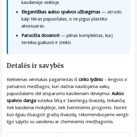
kasdienėje veikloje.
Elegantiškas aukso spalvos užbaigimas
— atrodo
kaip tikras papuošalas, o ne pigus plastiko
aksesuaras.
Paruošta dovanoti
— pilnas komplektas, kurį
tereikia įpakuoti ir įteikti.
Detalės ir savybės
Kiekvienas vėrinukas pagamintas iš
cinko lydinio
– lengvos ir
patvarios medžiagos, kuri dažnai naudojama vaikų
papuošalams dėl atsparumo kasdieniam dėvėjimui.
Aukso
spalvos danga
suteikia šiltą ir žaismingą išvaizdą, tinkančią
tiek kasdienai mokykloje, tiek šventinėmis progomis. Norint
kuo ilgiau išsaugoti gražią išvaizdą, rekomenduojame vengti
ilgo sąlyčio su vandeniu ar cheminėmis medžiagomis.