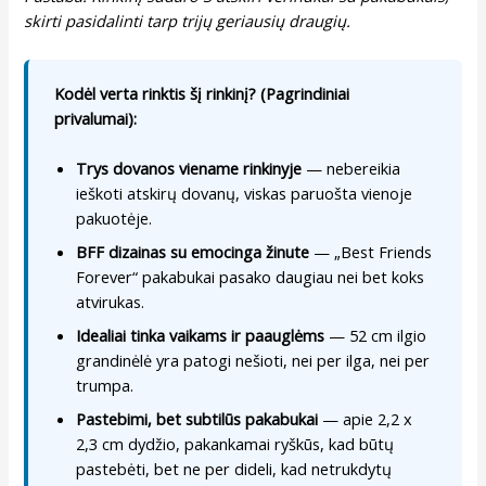
skirti pasidalinti tarp trijų geriausių draugių.
Kodėl verta rinktis šį rinkinį? (Pagrindiniai
privalumai):
Trys dovanos viename rinkinyje
— nebereikia
ieškoti atskirų dovanų, viskas paruošta vienoje
pakuotėje.
BFF dizainas su emocinga žinute
— „Best Friends
Forever“ pakabukai pasako daugiau nei bet koks
atvirukas.
Idealiai tinka vaikams ir paauglėms
— 52 cm ilgio
grandinėlė yra patogi nešioti, nei per ilga, nei per
trumpa.
Pastebimi, bet subtilūs pakabukai
— apie 2,2 x
2,3 cm dydžio, pakankamai ryškūs, kad būtų
pastebėti, bet ne per dideli, kad netrukdytų