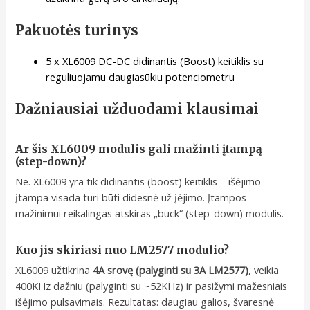
Pakuotės turinys
5 x XL6009 DC-DC didinantis (Boost) keitiklis su
reguliuojamu daugiasūkiu potenciometru
Dažniausiai užduodami klausimai
Ar šis XL6009 modulis gali mažinti įtampą
(step-down)?
Ne. XL6009 yra tik didinantis (boost) keitiklis – išėjimo
įtampa visada turi būti didesnė už įėjimo. Įtampos
mažinimui reikalingas atskiras „buck“ (step-down) modulis.
Kuo jis skiriasi nuo LM2577 modulio?
XL6009 užtikrina
4A srovę (palyginti su 3A LM2577)
, veikia
400KHz dažniu (palyginti su ~52KHz) ir pasižymi mažesniais
išėjimo pulsavimais. Rezultatas: daugiau galios, švaresnė