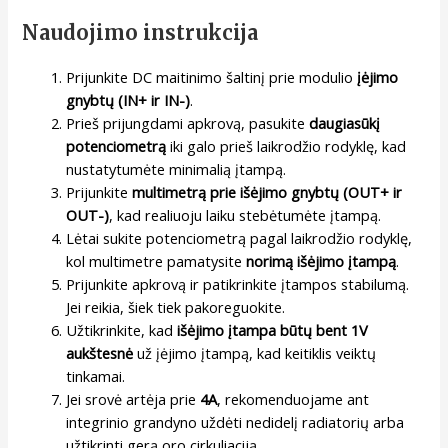
Naudojimo instrukcija
Prijunkite DC maitinimo šaltinį prie modulio
įėjimo
gnybtų (IN+ ir IN-)
.
Prieš prijungdami apkrovą, pasukite
daugiasūkį
potenciometrą
iki galo prieš laikrodžio rodyklę, kad
nustatytumėte minimalią įtampą.
Prijunkite
multimetrą prie išėjimo gnybtų (OUT+ ir
OUT-)
, kad realiuoju laiku stebėtumėte įtampą.
Lėtai sukite potenciometrą pagal laikrodžio rodyklę,
kol multimetre pamatysite
norimą išėjimo įtampą
.
Prijunkite apkrovą ir patikrinkite įtampos stabilumą.
Jei reikia, šiek tiek pakoreguokite.
Užtikrinkite, kad
išėjimo įtampa būtų bent 1V
aukštesnė
už įėjimo įtampą, kad keitiklis veiktų
tinkamai.
Jei srovė artėja prie
4A
, rekomenduojame ant
integrinio grandyno uždėti nedidelį radiatorių arba
užtikrinti gerą oro cirkuliaciją.