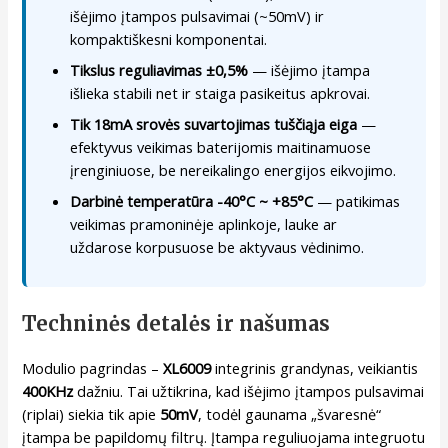
išėjimo įtampos pulsavimai (~50mV) ir
kompaktiškesni komponentai.
Tikslus reguliavimas ±0,5%
— išėjimo įtampa
išlieka stabili net ir staiga pasikeitus apkrovai.
Tik 18mA srovės suvartojimas tuščiąja eiga
—
efektyvus veikimas baterijomis maitinamuose
įrenginiuose, be nereikalingo energijos eikvojimo.
Darbinė temperatūra -40°C ~ +85°C
— patikimas
veikimas pramoninėje aplinkoje, lauke ar
uždarose korpusuose be aktyvaus vėdinimo.
Techninės detalės ir našumas
Modulio pagrindas –
XL6009
integrinis grandynas, veikiantis
400KHz
dažniu. Tai užtikrina, kad išėjimo įtampos pulsavimai
(riplai) siekia tik apie
50mV
, todėl gaunama „švaresnė“
įtampa be papildomų filtrų. Įtampa reguliuojama integruotu