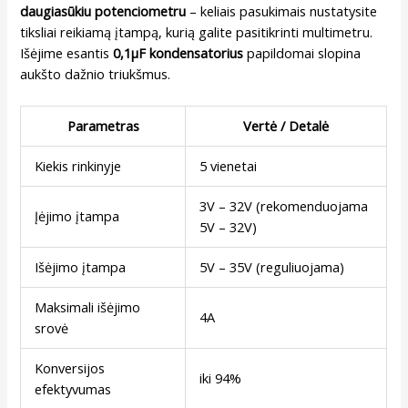
daugiasūkiu potenciometru
– keliais pasukimais nustatysite
tiksliai reikiamą įtampą, kurią galite pasitikrinti multimetru.
Išėjime esantis
0,1µF kondensatorius
papildomai slopina
aukšto dažnio triukšmus.
Parametras
Vertė / Detalė
Kiekis rinkinyje
5 vienetai
3V – 32V (rekomenduojama
Įėjimo įtampa
5V – 32V)
Išėjimo įtampa
5V – 35V (reguliuojama)
Maksimali išėjimo
4A
srovė
Konversijos
iki 94%
efektyvumas