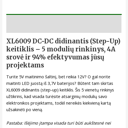
Aprašymas
XL6009 DC-DC didinantis (Step-Up)
keitiklis – 5 modulių rinkinys, 4A
srovė ir 94% efektyvumas jūsų
projektams
Turite 5V maitinimo šaltinį, bet reikia 12V? O gal norite
maitinti LED juostą iš 3,7V baterijos? Būtent tam skirtas
XL6009 didinantis (step-up) keitiklis. Šis 5 vienetų rinkinys
užtikrins, kad visada turėsite atsarginių modulių savo
elektronikos projektams, todėl nereikės kiekvieną kartą
užsakinėti po vieną.
Pastaba: Išėjimo įtampa visada turi būti aukštesnė nei