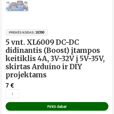
10390
PREKĖS KODAS:
5 vnt. XL6009 DC-DC
didinantis (Boost) įtampos
keitiklis 4A, 3V-32V į 5V-35V,
skirtas Arduino ir DIY
projektams
7
€
Pirkti dabar