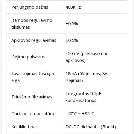
Perjungimo dažnis
400KHz
Įtampos reguliavimo
±0,5%
tikslumas
Apkrovos reguliavimas
±0,5%
≈50mV (priklauso nuo
Išėjimo pulsavimai
apkrovos)
Suvartojimas tuščiąja
18mA (5V įėjimas, 8V
eiga
išėjimas)
Integruotas 0,1µF
Triukšmo filtravimas
kondensatorius
Darbinė temperatūra
-40°C ~ +85°C
Keitiklio tipas
DC-DC didinantis (Boost)