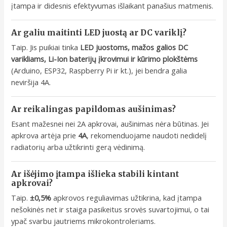
įtampa ir didesnis efektyvumas išlaikant panašius matmenis.
Ar galiu maitinti LED juostą ar DC variklį?
Taip. Jis puikiai tinka
LED juostoms, mažos galios DC
varikliams, Li-Ion baterijų įkrovimui ir kūrimo plokštėms
(Arduino, ESP32, Raspberry Pi ir kt.), jei bendra galia
neviršija 4A.
Ar reikalingas papildomas aušinimas?
Esant mažesnei nei 2A apkrovai, aušinimas nėra būtinas. Jei
apkrova artėja prie
4A
, rekomenduojame naudoti nedidelį
radiatorių arba užtikrinti gerą vėdinimą.
Ar išėjimo įtampa išlieka stabili kintant
apkrovai?
Taip.
±0,5%
apkrovos reguliavimas užtikrina, kad įtampa
nešokinės net ir staiga pasikeitus srovės suvartojimui, o tai
ypač svarbu jautriems mikrokontroleriams.