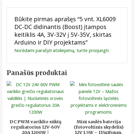
Būkite pirmas aprašęs “5 vnt. XL6009
DC-DC didinantis (Boost) įtampos
keitiklis 4A, 3V-32V į 5V-35V, skirtas
Arduino ir DIY projektams”
Norėdami parašyti atsiliepimą, turite
prisijungti
.
Panašūs produktai
DC PWM variklio sūkių
Mini saulės baterija
reguliatorius 12V-60V
(fotovoltinis skydelis)
20A 1200W |
12V 1.5W – 115x85mm,