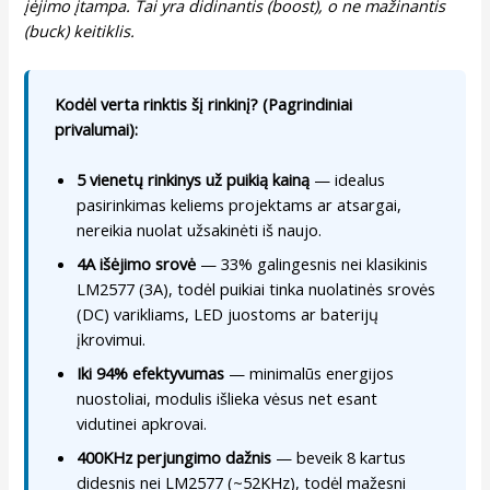
įėjimo įtampa. Tai yra didinantis (boost), o ne mažinantis
(buck) keitiklis.
Kodėl verta rinktis šį rinkinį? (Pagrindiniai
privalumai):
5 vienetų rinkinys už puikią kainą
— idealus
pasirinkimas keliems projektams ar atsargai,
nereikia nuolat užsakinėti iš naujo.
4A išėjimo srovė
— 33% galingesnis nei klasikinis
LM2577 (3A), todėl puikiai tinka nuolatinės srovės
(DC) varikliams, LED juostoms ar baterijų
įkrovimui.
Iki 94% efektyvumas
— minimalūs energijos
nuostoliai, modulis išlieka vėsus net esant
vidutinei apkrovai.
400KHz perjungimo dažnis
— beveik 8 kartus
didesnis nei LM2577 (~52KHz), todėl mažesni