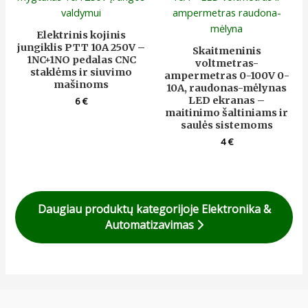
Elektrinis kojinis
jungiklis PTT 10A 250V –
Skaitmeninis
1NC+1NO pedalas CNC
voltmetras-
staklėms ir siuvimo
ampermetras 0-100V 0-
mašinoms
10A, raudonas-mėlynas
LED ekranas –
6
€
maitinimo šaltiniams ir
saulės sistemoms
4
€
Daugiau produktų kategorijoje Elektronika &
Automatizavimas