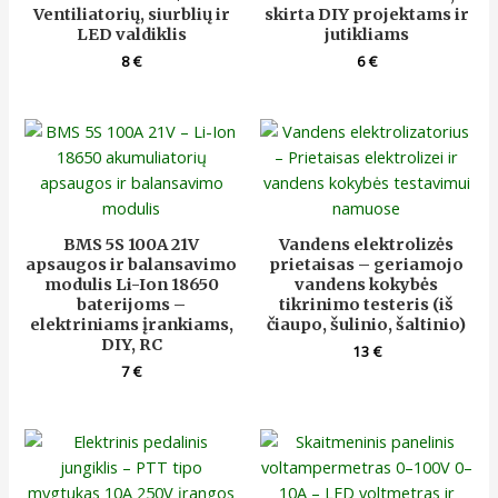
Ventiliatorių, siurblių ir
skirta DIY projektams ir
LED valdiklis
jutikliams
8
€
6
€
BMS 5S 100A 21V
Vandens elektrolizės
apsaugos ir balansavimo
prietaisas – geriamojo
modulis Li-Ion 18650
vandens kokybės
baterijoms –
tikrinimo testeris (iš
elektriniams įrankiams,
čiaupo, šulinio, šaltinio)
DIY, RC
13
€
7
€