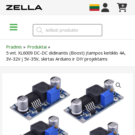
Pereiti
prie
turinio
Main
Products
search
Menu
Pradinis
Produktai
5 vnt. XL6009 DC-DC didinantis (Boost) įtampos keitiklis 4A,
3V-32V į 5V-35V, skirtas Arduino ir DIY projektams
produkto
kiekis:
5
vnt.
XL6009
DC-
DC
didinantis
(Boost)