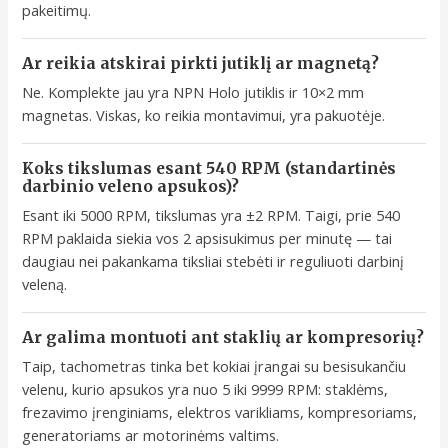
pakeitimų.
Ar reikia atskirai pirkti jutiklį ar magnetą?
Ne. Komplekte jau yra NPN Holo jutiklis ir 10×2 mm
magnetas. Viskas, ko reikia montavimui, yra pakuotėje.
Koks tikslumas esant 540 RPM (standartinės
darbinio veleno apsukos)?
Esant iki 5000 RPM, tikslumas yra ±2 RPM. Taigi, prie 540
RPM paklaida siekia vos 2 apsisukimus per minutę — tai
daugiau nei pakankama tiksliai stebėti ir reguliuoti darbinį
veleną.
Ar galima montuoti ant staklių ar kompresorių?
Taip, tachometras tinka bet kokiai įrangai su besisukančiu
velenu, kurio apsukos yra nuo 5 iki 9999 RPM: staklėms,
frezavimo įrenginiams, elektros varikliams, kompresoriams,
generatoriams ar motorinėms valtims.