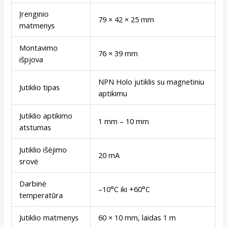
Įrenginio
79 × 42 × 25 mm
matmenys
Montavimo
76 × 39 mm
išpjova
NPN Holo jutiklis su magnetiniu
Jutiklio tipas
aptikimu
Jutiklio aptikimo
1 mm – 10 mm
atstumas
Jutiklio išėjimo
20 mA
srovė
Darbinė
–10°C iki +60°C
temperatūra
Jutiklio matmenys
60 × 10 mm, laidas 1 m