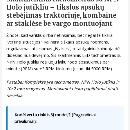
Holo jutikliu – tikslus apsukų
stebėjimas traktoriuje, kombaine
ar staklėse be vargo montuojant
Žinote, kad variklis dirba netinkamai, bet negalite tiksliai
įvertinti situacijos? Kai nėra aiškaus apsukų rodmens,
reguliavimas atliekamas „iš akies“, o tai ilgainiui kainuoja dėl
didesnio nusidėvėjimo. Šis skaitmeninis LED tachometras su
NPN Holo jutikliu realiuoju laiku rodo apsisukimus per
minutę (RPM) su ±2 RPM tikslumu (esant iki 5000 RPM).
Pastaba: Komplekte yra tachometras, NPN Holo jutiklis ir
10×2 mm magnetas. Montavimui nieko papildomai pirkti
nereikia.
Kodėl verta rinktis šį modelį? (Pagrindiniai
privalumai):