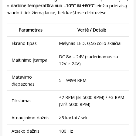
o
darbinė temperatūra nuo –10°C iki +60°C
leidžia prietaisą
naudoti tiek žiemą lauke, tiek karštose dirbtuvėse.
Parametras
Vertė / Detalė
Ekrano tipas
Mėlynas LED, 0,56 colio skaičiai
DC 8V – 24V (suderinamas su
Maitinimo įtampa
12V ir 24V)
Matavimo
5 – 9999 RPM
diapazonas
±2 RPM (iki 5000 RPM) / ±3 RPM
Tikslumas
(virš 5000 RPM)
Atnaujinimo dažnis
>3 kartai / sek.
Atsako dažnis
100 Hz