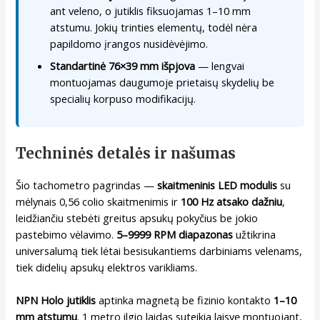
ant veleno, o jutiklis fiksuojamas 1–10 mm
atstumu. Jokių trinties elementų, todėl nėra
papildomo įrangos nusidėvėjimo.
Standartinė 76×39 mm išpjova
— lengvai
montuojamas daugumoje prietaisų skydelių be
specialių korpuso modifikacijų.
Techninės detalės ir našumas
Šio tachometro pagrindas —
skaitmeninis LED modulis
su
mėlynais 0,56 colio skaitmenimis ir
100 Hz atsako dažniu
,
leidžiančiu stebėti greitus apsukų pokyčius be jokio
pastebimo vėlavimo.
5–9999 RPM diapazonas
užtikrina
universalumą tiek lėtai besisukantiems darbiniams velenams,
tiek didelių apsukų elektros varikliams.
NPN Holo jutiklis
aptinka magnetą be fizinio kontakto
1–10
mm atstumu
. 1 metro ilgio laidas suteikia laisvę montuojant,