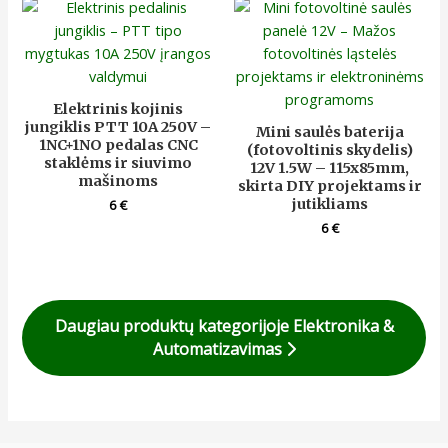
Elektrinis kojinis
jungiklis PTT 10A 250V –
Mini saulės baterija
1NC+1NO pedalas CNC
(fotovoltinis skydelis)
staklėms ir siuvimo
12V 1.5W – 115x85mm,
mašinoms
skirta DIY projektams ir
jutikliams
6
€
6
€
Daugiau produktų kategorijoje Elektronika &
Automatizavimas