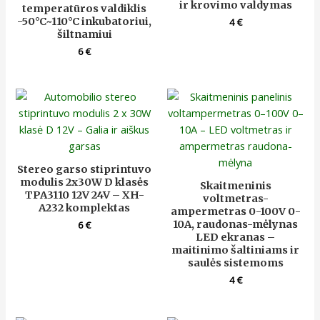
ir krovimo valdymas
temperatūros valdiklis
-50°C~110°C inkubatoriui,
4
€
šiltnamiui
6
€
Stereo garso stiprintuvo
modulis 2x30W D klasės
Skaitmeninis
TPA3110 12V 24V – XH-
voltmetras-
A232 komplektas
ampermetras 0-100V 0-
10A, raudonas-mėlynas
6
€
LED ekranas –
maitinimo šaltiniams ir
saulės sistemoms
4
€