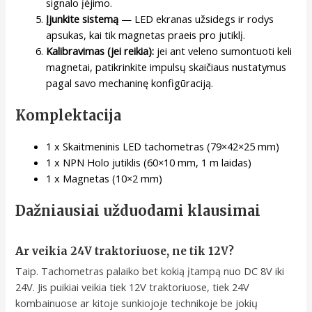
signalo įėjimo.
Įjunkite sistemą
— LED ekranas užsidegs ir rodys
apsukas, kai tik magnetas praeis pro jutiklį.
Kalibravimas (jei reikia):
jei ant veleno sumontuoti keli
magnetai, patikrinkite impulsų skaičiaus nustatymus
pagal savo mechaninę konfigūraciją.
Komplektacija
1 x Skaitmeninis LED tachometras (79×42×25 mm)
1 x NPN Holo jutiklis (60×10 mm, 1 m laidas)
1 x Magnetas (10×2 mm)
Dažniausiai užduodami klausimai
Ar veikia 24V traktoriuose, ne tik 12V?
Taip. Tachometras palaiko bet kokią įtampą nuo DC 8V iki
24V. Jis puikiai veikia tiek 12V traktoriuose, tiek 24V
kombainuose ar kitoje sunkiojoje technikoje be jokių