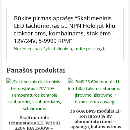
Būkite pirmas aprašęs “Skaitmeninis
LED tachometras su NPN Holo jutikliu
traktoriams, kombainams, staklėms –
12V/24V, 5-9999 RPM”
Norėdami parašyti atsiliepimą, turite
prisijungti
.
Panašūs produktai
3S 60A BMS modulis Li-
Ion 18650 14.8V
Skaitmeninis
akumuliatoriams –
termostatas XH-W3001
apsauga, balansavimas
220V 10A 1500W –