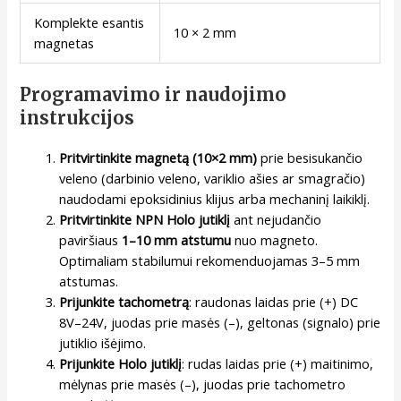
Komplekte esantis
10 × 2 mm
magnetas
Programavimo ir naudojimo
instrukcijos
Pritvirtinkite magnetą (10×2 mm)
prie besisukančio
veleno (darbinio veleno, variklio ašies ar smagračio)
naudodami epoksidinius klijus arba mechaninį laikiklį.
Pritvirtinkite NPN Holo jutiklį
ant nejudančio
paviršiaus
1–10 mm atstumu
nuo magneto.
Optimaliam stabilumui rekomenduojamas 3–5 mm
atstumas.
Prijunkite tachometrą
: raudonas laidas prie (+) DC
8V–24V, juodas prie masės (–), geltonas (signalo) prie
jutiklio išėjimo.
Prijunkite Holo jutiklį
: rudas laidas prie (+) maitinimo,
mėlynas prie masės (–), juodas prie tachometro