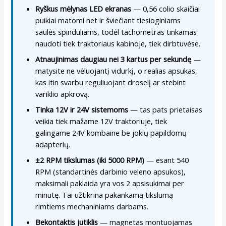
Ryškus mėlynas LED ekranas
— 0,56 colio skaičiai
puikiai matomi net ir šviečiant tiesioginiams
saulės spinduliams, todėl tachometras tinkamas
naudoti tiek traktoriaus kabinoje, tiek dirbtuvėse.
Atnaujinimas daugiau nei 3 kartus per sekundę
—
matysite ne vėluojantį vidurkį, o realias apsukas,
kas itin svarbu reguliuojant droselį ar stebint
variklio apkrovą.
Tinka 12V ir 24V sistemoms
— tas pats prietaisas
veikia tiek mažame 12V traktoriuje, tiek
galingame 24V kombaine be jokių papildomų
adapterių.
±2 RPM tikslumas (iki 5000 RPM)
— esant 540
RPM (standartinės darbinio veleno apsukos),
maksimali paklaida yra vos 2 apsisukimai per
minutę. Tai užtikrina pakankamą tikslumą
rimtiems mechaniniams darbams.
Bekontaktis jutiklis
— magnetas montuojamas