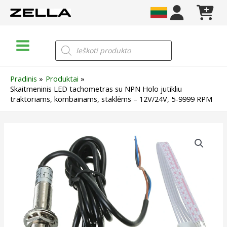
Pereiti
prie
turinio
Main
Products
search
Menu
Pradinis
Produktai
Skaitmeninis LED tachometras su NPN Holo jutikliu
traktoriams, kombainams, staklėms – 12V/24V, 5-9999 RPM
produkto
kiekis:
Skaitmeninis
LED
tachometras
su
NPN
Holo
jutikliu