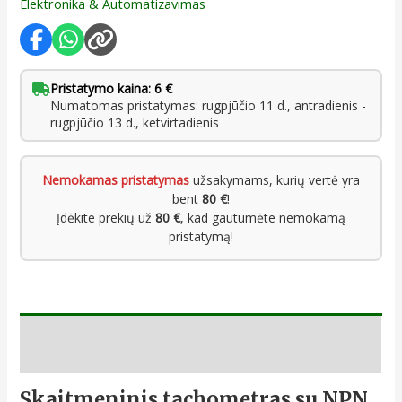
Elektronika & Automatizavimas
Pristatymo kaina: 6 €
Numatomas pristatymas: rugpjūčio 11 d., antradienis -
rugpjūčio 13 d., ketvirtadienis
Nemokamas pristatymas
užsakymams, kurių vertė yra
bent
80 €
!
Įdėkite prekių už
80 €
, kad gautumėte nemokamą
pristatymą!
Aprašymas
Skaitmeninis tachometras su NPN