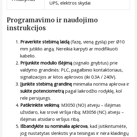
UPS, elektros skydai
Programavimo ir naudojimo
instrukcijos
Praverkite stebimą laidą
(fazę, vieną gyslą) per Ø10
mm jutiklio angą. Nereikia karpyti ar modifikuoti
kabelio.
Prijunkite modulio išėjimą
(signalo gnybtus) prie
valdymo grandinės: PLC, pagalbinio kontaktoriaus,
signalizacijos ar kitos apkrovos (iki 0.3A / 240V).
Įjunkite stebimą grandinę
minimalia norima apkrova ir
sukite potenciometrą
pagal laikrodžio rodyklę, kol
rele persijungs.
Patikrinkite veikimą
: M3050 (NO) atveju – išėjimas
užsidaro, kai srovė viršija ribą; M3056 (NC) atveju –
išėjimas atsidaro viršijus ribą.
Išbandykite su nominalia apkrova
, kad įsitikintumėte,
jog nustatytas slenkstis yra teisingas ir nėra klaidingų