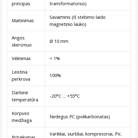
principas
transformatorius)
Savaiminis (iš stebimo laido
Maitinimas
magnetinio lauko)
Angos
Ø 10 mm
skersmuo
Vėlinimas
< 1%
Leistina
100%
perkrova
Darbinė
-20°C … +55°C
temperatūra
Korpuso
Nedegus PC (polikarbonatas)
medžiaga
Varikliai, siurbliai, kompresoriai, PV,
Pritaikymas