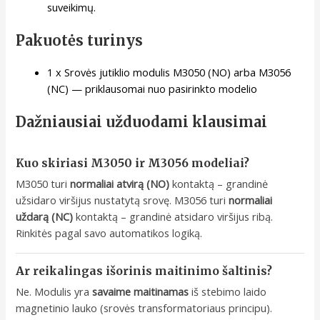
suveikimų.
Pakuotės turinys
1 x Srovės jutiklio modulis M3050 (NO) arba M3056
(NC) — priklausomai nuo pasirinkto modelio
Dažniausiai užduodami klausimai
Kuo skiriasi M3050 ir M3056 modeliai?
M3050 turi
normaliai atvirą (NO)
kontaktą – grandinė
užsidaro viršijus nustatytą srovę. M3056 turi
normaliai
uždarą (NC)
kontaktą – grandinė atsidaro viršijus ribą.
Rinkitės pagal savo automatikos logiką.
Ar reikalingas išorinis maitinimo šaltinis?
Ne. Modulis yra
savaime maitinamas
iš stebimo laido
magnetinio lauko (srovės transformatoriaus principu).