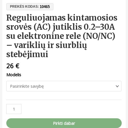
10465
PREKĖS KODAS:
Reguliuojamas kintamosios
srovės (AC) jutiklis 0.2–30A
su elektronine rele (NO/NC)
– variklių ir siurblių
stebėjimui
26
€
Modelis
Pirkti dabar