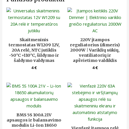
Skaitmeninis
220V įtampos
termostatas W1209 12V,
reguliatorius (dimeris)
20A relė, NTC jutiklis
2000W | Variklių sūkių,
-50°C +110°C, šildymo ir
ventiliatorių ir
šaldymo valdymas
apšvietimo valdiklis
4
€
4
€
BMS 5S 100A 21V
apsaugos ir balansavimo
modulis Li-Ion 18650
Vienfazė įtampos relė