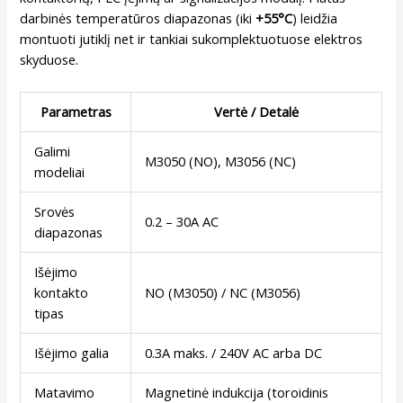
darbinės temperatūros diapazonas (iki
+55°C
) leidžia
montuoti jutiklį net ir tankiai sukomplektuotuose elektros
skyduose.
Parametras
Vertė / Detalė
Galimi
M3050 (NO), M3056 (NC)
modeliai
Srovės
0.2 – 30A AC
diapazonas
Išėjimo
kontakto
NO (M3050) / NC (M3056)
tipas
Išėjimo galia
0.3A maks. / 240V AC arba DC
Matavimo
Magnetinė indukcija (toroidinis