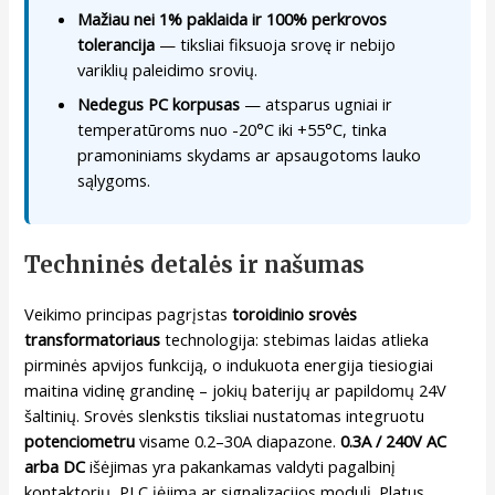
Mažiau nei 1% paklaida ir 100% perkrovos
tolerancija
— tiksliai fiksuoja srovę ir nebijo
variklių paleidimo srovių.
Nedegus PC korpusas
— atsparus ugniai ir
temperatūroms nuo -20°C iki +55°C, tinka
pramoniniams skydams ar apsaugotoms lauko
sąlygoms.
Techninės detalės ir našumas
Veikimo principas pagrįstas
toroidinio srovės
transformatoriaus
technologija: stebimas laidas atlieka
pirminės apvijos funkciją, o indukuota energija tiesiogiai
maitina vidinę grandinę – jokių baterijų ar papildomų 24V
šaltinių. Srovės slenkstis tiksliai nustatomas integruotu
potenciometru
visame 0.2–30A diapazone.
0.3A / 240V AC
arba DC
išėjimas yra pakankamas valdyti pagalbinį
kontaktorių, PLC įėjimą ar signalizacijos modulį. Platus