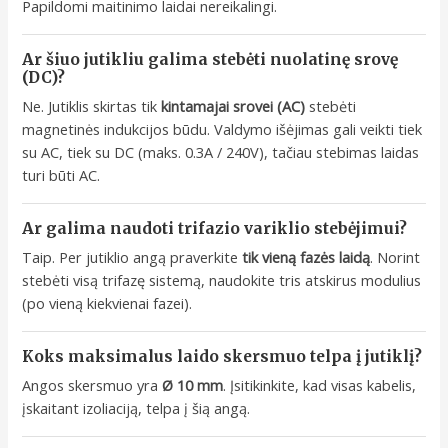
Papildomi maitinimo laidai nereikalingi.
Ar šiuo jutikliu galima stebėti nuolatinę srovę
(DC)?
Ne. Jutiklis skirtas tik
kintamajai srovei (AC)
stebėti
magnetinės indukcijos būdu. Valdymo išėjimas gali veikti tiek
su AC, tiek su DC (maks. 0.3A / 240V), tačiau stebimas laidas
turi būti AC.
Ar galima naudoti trifazio variklio stebėjimui?
Taip. Per jutiklio angą praverkite
tik vieną fazės laidą
. Norint
stebėti visą trifazę sistemą, naudokite tris atskirus modulius
(po vieną kiekvienai fazei).
Koks maksimalus laido skersmuo telpa į jutiklį?
Angos skersmuo yra
Ø 10 mm
. Įsitikinkite, kad visas kabelis,
įskaitant izoliaciją, telpa į šią angą.