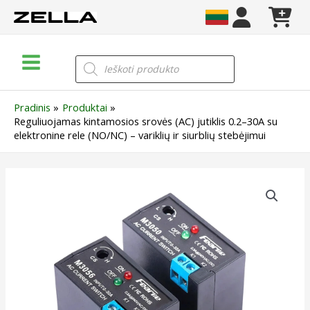
Pereiti
prie
turinio
Main
Products
search
Menu
Pradinis
Produktai
Reguliuojamas kintamosios srovės (AC) jutiklis 0.2–30A su
elektronine rele (NO/NC) – variklių ir siurblių stebėjimui
produkto
kiekis:
Reguliuojamas
kintamosios
srovės
(AC)
jutiklis
0.2–
30A