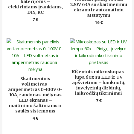
baterijoms –
220V 63A su skaitmeniniu
elektriniams įrankiams,
ekranu ir automatiniu
DIY, RC
atstatymu
7
€
16
€
Kišeninis mikroskopas-
lupa 60x su LED ir UV
Skaitmeninis
apšvietimu – banknotų,
voltmetras-
juvelyrinių dirbinių,
ampermetras 0-100V 0-
laikrodžių tikrinimui
10A, raudonas-mėlynas
LED ekranas –
7
€
maitinimo šaltiniams ir
saulės sistemoms
4
€