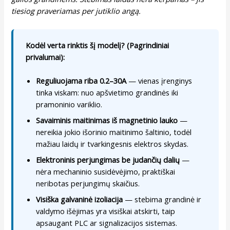
tiesiog praveriamas per jutiklio angą.
Kodėl verta rinktis šį modelį? (Pagrindiniai
privalumai):
Reguliuojama riba 0.2–30A
— vienas įrenginys
tinka viskam: nuo apšvietimo grandinės iki
pramoninio variklio.
Savaiminis maitinimas iš magnetinio lauko
—
nereikia jokio išorinio maitinimo šaltinio, todėl
mažiau laidų ir tvarkingesnis elektros skydas.
Elektroninis perjungimas be judančių dalių
—
nėra mechaninio susidėvėjimo, praktiškai
neribotas perjungimų skaičius.
Visiška galvaninė izoliacija
— stebima grandinė ir
valdymo išėjimas yra visiškai atskirti, taip
apsaugant PLC ar signalizacijos sistemas.