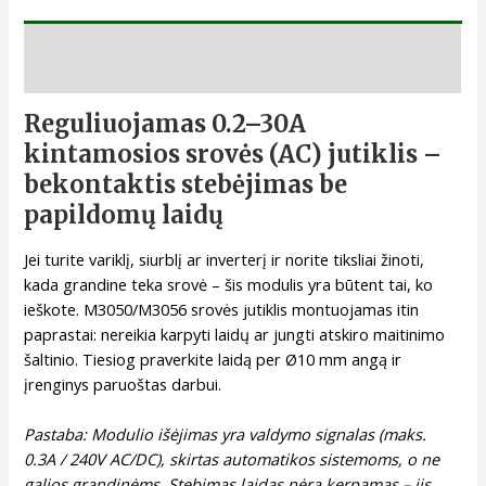
Aprašymas
Reguliuojamas 0.2–30A
kintamosios srovės (AC) jutiklis –
bekontaktis stebėjimas be
papildomų laidų
Jei turite variklį, siurblį ar inverterį ir norite tiksliai žinoti,
kada grandine teka srovė – šis modulis yra būtent tai, ko
ieškote. M3050/M3056 srovės jutiklis montuojamas itin
paprastai: nereikia karpyti laidų ar jungti atskiro maitinimo
šaltinio. Tiesiog praverkite laidą per Ø10 mm angą ir
įrenginys paruoštas darbui.
Pastaba: Modulio išėjimas yra valdymo signalas (maks.
0.3A / 240V AC/DC), skirtas automatikos sistemoms, o ne
galios grandinėms. Stebimas laidas nėra kerpamas – jis