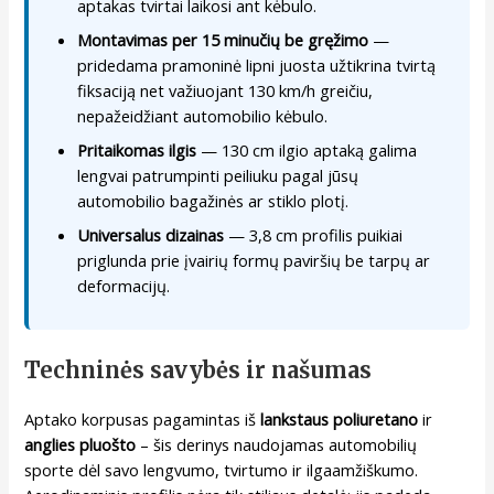
aptakas tvirtai laikosi ant kėbulo.
Montavimas per 15 minučių be gręžimo
—
pridedama pramoninė lipni juosta užtikrina tvirtą
fiksaciją net važiuojant 130 km/h greičiu,
nepažeidžiant automobilio kėbulo.
Pritaikomas ilgis
— 130 cm ilgio aptaką galima
lengvai patrumpinti peiliuku pagal jūsų
automobilio bagažinės ar stiklo plotį.
Universalus dizainas
— 3,8 cm profilis puikiai
priglunda prie įvairių formų paviršių be tarpų ar
deformacijų.
Techninės savybės ir našumas
Aptako korpusas pagamintas iš
lankstaus poliuretano
ir
anglies pluošto
– šis derinys naudojamas automobilių
sporte dėl savo lengvumo, tvirtumo ir ilgaamžiškumo.