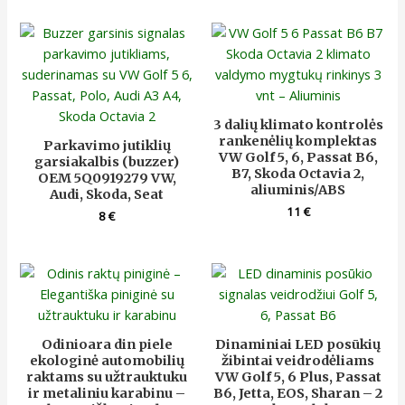
3 dalių klimato kontrolės
rankenėlių komplektas
Parkavimo jutiklių
VW Golf 5, 6, Passat B6,
garsiakalbis (buzzer)
B7, Skoda Octavia 2,
OEM 5Q0919279 VW,
aliuminis/ABS
Audi, Skoda, Seat
11
€
8
€
Odinioara din piele
Dinaminiai LED posūkių
ekologinė automobilių
žibintai veidrodėliams
raktams su užtrauktuku
VW Golf 5, 6 Plus, Passat
ir metaliniu karabinu –
B6, Jetta, EOS, Sharan – 2