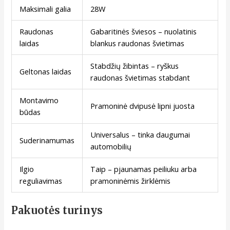
Maksimali galia
28W
Raudonas
Gabaritinės šviesos – nuolatinis
laidas
blankus raudonas švietimas
Stabdžių žibintas – ryškus
Geltonas laidas
raudonas švietimas stabdant
Montavimo
Pramoninė dvipusė lipni juosta
būdas
Universalus – tinka daugumai
Suderinamumas
automobilių
Ilgio
Taip – pjaunamas peiliuku arba
reguliavimas
pramoninėmis žirklėmis
Pakuotės turinys