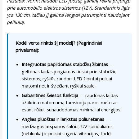
Pastaba: Norint naudoti LED juostą, gaminį reikia prijungti
prie automobilio elektros sistemos (12V). Standartinis ilgis
yra 130 cm, tačiau jį galima lengvai patrumpinti naudojant
peiliuką.
Kodėl verta rinktis šį modelį? (Pagrindiniai
privalumai):
Integruotas papildomas stabdžių žibintas
—
geltonas laidas jungiamas tiesiai prie stabdžių
sistemos; ryškūs raudoni LED žibintai puikiai
matomi net ir šviečiant ryškiai saulei.
Gabaritinės šviesos funkcija
— raudonas laidas
užtikrina matomumą tamsiuoju paros metu ar
esant rūkui, sunaudodamas minimaliai energijos.
Anglies pluoštas ir lankstus poliuretanas
—
medžiagos atsparios šalčiui, UV spinduliams
(neblunka) ir puikiai sugeria vibracijas, todėl