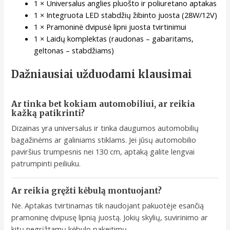
1 × Universalus anglies pluošto ir poliuretano aptakas
1 × Integruota LED stabdžių žibinto juosta (28W/12V)
1 × Pramoninė dvipusė lipni juosta tvirtinimui
1 × Laidų komplektas (raudonas – gabaritams,
geltonas – stabdžiams)
Dažniausiai užduodami klausimai
Ar tinka bet kokiam automobiliui, ar reikia
kažką patikrinti?
Dizainas yra universalus ir tinka daugumos automobilių
bagažinėms ar galiniams stiklams. Jei jūsų automobilio
paviršius trumpesnis nei 130 cm, aptaką galite lengvai
patrumpinti peiliuku.
Ar reikia gręžti kėbulą montuojant?
Ne. Aptakas tvirtinamas tik naudojant pakuotėje esančią
pramoninę dvipusę lipnią juostą. Jokių skylių, suvirinimo ar
kitų negrįžtamų kėbulo pakeitimų.