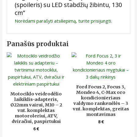
(spoileris) su LED stabdžių žibintu, 130
cm”
Norėdami parašyti atsiliepimą, turite
prisijungti
.
Panašūs produktai
Ford Focus 2, Focus 3,
Mondeo 4, C-Max oro
Motociklo veidrodėlio
kondicionieriaus
laikiklis-adapteris,
valdymo rankenėlės – 3
Ø22mm vairui, M10 – 2
vnt. komplektas, greitas
vnt. komplektas
montavimas
motoroleriui, ATV,
dviračiui, paspirtukui
8
€
6
€