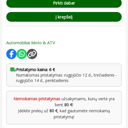
Pirkti dabar
Į krepšelį
Automobiliai Moto & ATV
Pristatymo kaina: 6 €
Numatomas pristatymas: rugpjūčio 12 d., trečiadienis -
rugpjūčio 14 d., penktadienis
Nemokamas pristatymas
užsakymams, kurių vertė yra
bent
80 €
!
Įdėkite prekių už
80 €
, kad gautumėte nemokamą
pristatymą!