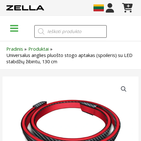
Pereiti
prie
turinio
Main
Products
search
Menu
Pradinis
Produktai
Universalus anglies pluošto stogo aptakas (spoileris) su LED
stabdžių žibintu, 130 cm
produkto
kiekis:
Universalus
anglies
pluošto
stogo
aptakas
(spoileris)
su