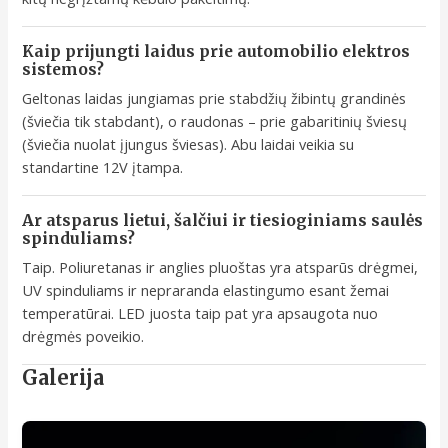
Kaip prijungti laidus prie automobilio elektros
sistemos?
Geltonas laidas jungiamas prie stabdžių žibintų grandinės
(šviečia tik stabdant), o raudonas – prie gabaritinių šviesų
(šviečia nuolat įjungus šviesas). Abu laidai veikia su
standartine 12V įtampa.
Ar atsparus lietui, šalčiui ir tiesioginiams saulės
spinduliams?
Taip. Poliuretanas ir anglies pluoštas yra atsparūs drėgmei,
UV spinduliams ir nepraranda elastingumo esant žemai
temperatūrai. LED juosta taip pat yra apsaugota nuo
drėgmės poveikio.
Galerija