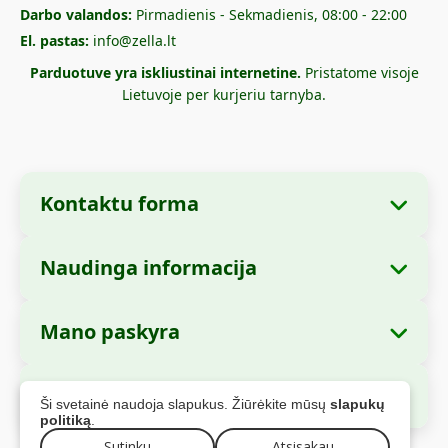
Darbo valandos:
Pirmadienis - Sekmadienis, 08:00 - 22:00
El. pastas:
info@zella.lt
Parduotuve yra iskliustinai internetine.
Pristatome visoje
Lietuvoje per kurjeriu tarnyba.
Kontaktu forma
Naudinga informacija
Imones informacija
Apie mus
Imones pavadinimas:
Zella International
Mano paskyra
Kaip uzsisakyti?
Distribution S.R.L.
Mano uzsakymai
Mokejimo büdai
Buveine:
Strada Cuza Voda nr. 97, Sector 4,
Saugus apmokejimas
Ši svetainė naudoja slapukus. Žiūrėkite mūsų
slapukų
Bucuresti, 040283, Rumunija
Asmens duomenys
Siuntimo informacija
politiką
.
Adresai
Sutinku
Atsisakau