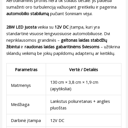
Aerodinaminis profilis nėra tik stiliaus detalė: jis padeda
sumažinti oro turbulenciją važiuojant greitkeliu ir pagerina
automobilio stabilumą
pučiant šoniniam vėjui.
28W LED juosta
veikia su
12V DC
įtampa, kuri yra
standartinė visuose lengvuosiuose automobiliuose. Dvi
nepriklausomos grandinės –
geltonas laidas stabdžių
žibintui
ir
raudonas laidas gabaritinėms šviesoms
– užtikrina
sklandų veikimą be jokių papildomų adapterių ar keitiklių.
Parametras
Vertė / Detalės
130 cm × 3,8 cm × 1,9 cm
Matmenys
(apytiksliai)
Lankstus poliuretanas + anglies
Medžiaga
pluoštas
Darbinė įtampa
12V DC