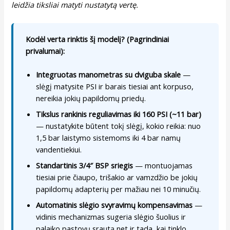
leidžia tiksliai matyti nustatytą vertę.
Kodėl verta rinktis šį modelį? (Pagrindiniai
privalumai):
Integruotas manometras su dviguba skale
—
slėgį matysite PSI ir barais tiesiai ant korpuso,
nereikia jokių papildomų priedų.
Tikslus rankinis reguliavimas iki 160 PSI (~11 bar)
— nustatykite būtent tokį slėgį, kokio reikia: nuo
1,5 bar laistymo sistemoms iki 4 bar namų
vandentiekiui.
Standartinis 3/4″ BSP sriegis
— montuojamas
tiesiai prie čiaupo, trišakio ar vamzdžio be jokių
papildomų adapterių per mažiau nei 10 minučių.
Automatinis slėgio svyravimų kompensavimas
—
vidinis mechanizmas sugeria slėgio šuolius ir
palaiko pastovų srautą net ir tada, kai tinklo