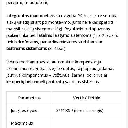
perėjimų ar adapterių.
Integruotas manometras
su dviguba PSI/bar skale suteikia
aiškų vaizdą iškart po montavimo. Jums nereikės spėlioti –
matysite tikslų sistemos slėgį. Reguliavimo diapazonas
puikiai tinka tiek
lašelinio laistymo sistemoms
(1,5–2,5 bar),
tiek
hidroforams, panardinamiesiems siurbliams ar
buitinėms sistemoms
(3–4 bar).
Vidinis mechanizmas su
automatine kompensacija
akimirksniu reaguoja į slėgio šuolius, taip apsaugodamas
jautrius komponentus – vožtuvus, žarnas, boilerius ar
kemperių bei namelių ant ratų
vandens sistemas.
Parametras
Vertė / Detalė
Jungties dydis
3/4″ BSP (išorinis sriegis)
Maksimalus