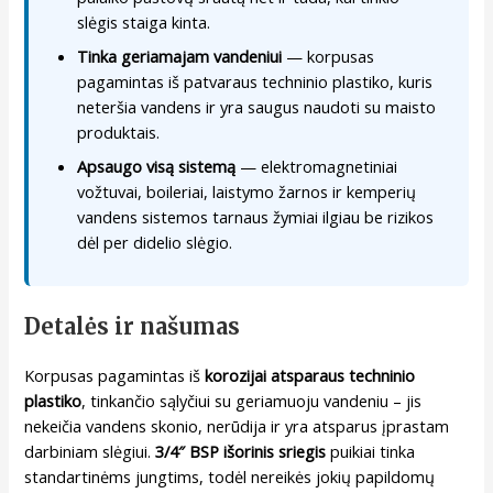
slėgis staiga kinta.
Tinka geriamajam vandeniui
— korpusas
pagamintas iš patvaraus techninio plastiko, kuris
neteršia vandens ir yra saugus naudoti su maisto
produktais.
Apsaugo visą sistemą
— elektromagnetiniai
vožtuvai, boileriai, laistymo žarnos ir kemperių
vandens sistemos tarnaus žymiai ilgiau be rizikos
dėl per didelio slėgio.
Detalės ir našumas
Korpusas pagamintas iš
korozijai atsparaus techninio
plastiko
, tinkančio sąlyčiui su geriamuoju vandeniu – jis
nekeičia vandens skonio, nerūdija ir yra atsparus įprastam
darbiniam slėgiui.
3/4″ BSP išorinis sriegis
puikiai tinka
standartinėms jungtims, todėl nereikės jokių papildomų