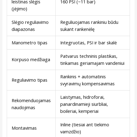
leistinas slėgis
160 PSI (~11 bar)
(įėjimo)
Slėgio reguliavimo
Reguliuojamas rankiniu būdu
diapazonas
sukant rankenėlę
Manometro tipas
Integruotas, PSI ir bar skalė
Patvarus techninis plastikas,
Korpuso medžiaga
tinkamas geriamajam vandeniui
Rankinis + automatinis
Reguliavimo tipas
svyravimų kompensavimas
Laistymas, hidroforai,
Rekomenduojamas
panardinamieji siurbliai,
naudojimas
boileriai, kemperiai
Inline (tiesiai ant tiekimo
Montavimas
vamzdžio)