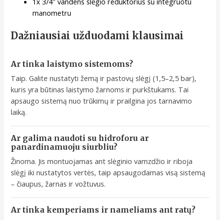
1x 3/4″ vandens slėgio reduktorius su integruotu
manometru
Dažniausiai užduodami klausimai
Ar tinka laistymo sistemoms?
Taip. Galite nustatyti žemą ir pastovų slėgį (1,5–2,5 bar),
kuris yra būtinas laistymo žarnoms ir purkštukams. Tai
apsaugo sistemą nuo trūkimų ir prailgina jos tarnavimo
laiką.
Ar galima naudoti su hidroforu ar
panardinamuoju siurbliu?
Žinoma. Jis montuojamas ant slėginio vamzdžio ir riboja
slėgį iki nustatytos vertės, taip apsaugodamas visą sistemą
– čiaupus, žarnas ir vožtuvus.
Ar tinka kemperiams ir nameliams ant ratų?