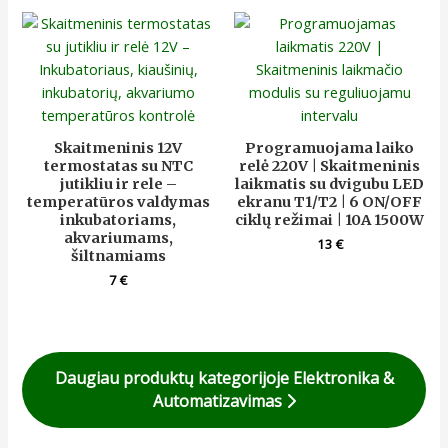
Skaitmeninis 12V
Programuojama laiko
termostatas su NTC
relė 220V | Skaitmeninis
jutikliu ir rele –
laikmatis su dvigubu LED
temperatūros valdymas
ekranu T1/T2 | 6 ON/OFF
inkubatoriams,
ciklų režimai | 10A 1500W
akvariumams,
13
€
šiltnamiams
7
€
Daugiau produktų kategorijoje Elektronika &
Automatizavimas