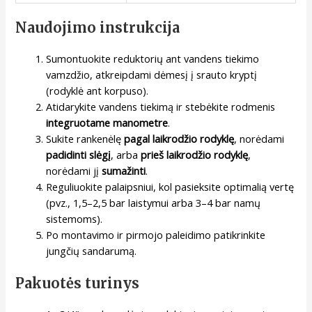
Naudojimo instrukcija
Sumontuokite reduktorių ant vandens tiekimo
vamzdžio, atkreipdami dėmesį į srauto kryptį
(rodyklė ant korpuso).
Atidarykite vandens tiekimą ir stebėkite rodmenis
integruotame manometre
.
Sukite rankenėlę
pagal laikrodžio rodyklę
, norėdami
padidinti slėgį
, arba
prieš laikrodžio rodyklę
,
norėdami jį
sumažinti
.
Reguliuokite palaipsniui, kol pasieksite optimalią vertę
(pvz., 1,5–2,5 bar laistymui arba 3–4 bar namų
sistemoms).
Po montavimo ir pirmojo paleidimo patikrinkite
jungčių sandarumą.
Pakuotės turinys