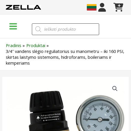
Pereiti
prie
turinio
Main
Products
search
Menu
Pradinis
Produktai
3/4″ vandens slėgio reguliatorius su manometru – iki 160 PSI,
skirtas laistymo sistemoms, hidroforams, boileriams ir
kemperiams
produkto
kiekis:
3/4"
vandens
slėgio
reguliatorius
su
manometru