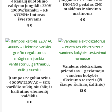
4 kanalų nuotolinio
1NC+1NO pedalas CNC
valdymo jungiklis 220V
staklėms ir siuvimo
1000W/kanalui – RF
mašinoms
433MHz imtuvas
šviestuvams
6
€
8
€
Vandens elektrolizės
prietaisas – geriamojo
vandens kokybės
Įtampos reguliatorius
tikrinimo testeris (iš
4000W 220V AC – SCR
čiaupo, šulinio, šaltinio)
variklio sūkių, siurblių ir
13
€
kaitinimo elementų
valdiklis
8
€