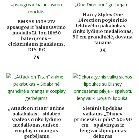
Harry Styles One
Direction popierinio
BMS 5S 100A 21V
lėktuvėlio pakabukas –
apsaugos ir balansavimo
cinko lydinio medalionas,
modulis Li-Ion 18650
50 cm grandinėlė, dovana
baterijoms –
fanams
elektriniams įrankiams,
DIY, RC
3
€
7
€
„Attack on Titan“ anime
Sieninis lipdukas
pakabukas – sidabro
vaikams „Disney
spalvos cinko lydinio
princesės ir pilis“ 60×90
medalionas, unisex,
cm – spalvingas ir
cosplay ir mangos
lengvai klijuojamas
gerbėjams
dekoras