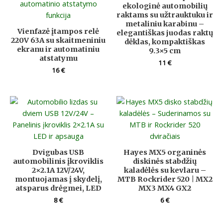
ekologinė automobilių
raktams su užtrauktuku ir
metaliniu karabinu –
Vienfazė įtampos relė
elegantiškas juodas raktų
220V 63A su skaitmeniniu
dėklas, kompaktiškas
ekranu ir automatiniu
9.3×5 cm
atstatymu
11
€
16
€
Dvigubas USB
Hayes MX5 organinės
automobilinis įkroviklis
diskinės stabdžių
2×2.1A 12V/24V,
kaladėlės su kevlaru –
montuojamas į skydelį,
MTB Rockrider 520 | MX2
atsparus drėgmei, LED
MX3 MX4 GX2
8
€
6
€