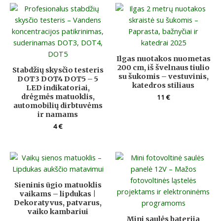
Ilgas nuotakos nuometas
200 cm, iš švelnaus tiulio
Stabdžių skysčio testeris
su šukomis – vestuvinis,
DOT3 DOT4 DOT5 – 5
katedros stiliaus
LED indikatoriai,
drėgmės matuoklis,
11
€
automobilių dirbtuvėms
ir namams
4
€
Sieninis ūgio matuoklis
vaikams – lipdukas |
Dekoratyvus, patvarus,
vaiko kambariui
Mini saulės baterija