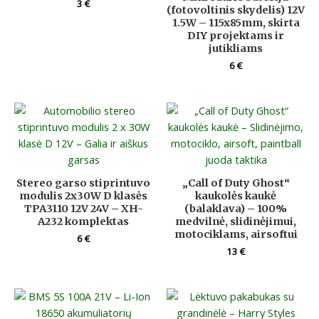
3
€
(fotovoltinis skydelis) 12V
1.5W – 115x85mm, skirta
DIY projektams ir
jutikliams
6
€
Stereo garso stiprintuvo
„Call of Duty Ghost“
modulis 2x30W D klasės
kaukolės kaukė
TPA3110 12V 24V – XH-
(balaklava) – 100%
A232 komplektas
medvilnė, slidinėjimui,
motociklams, airsoftui
6
€
13
€