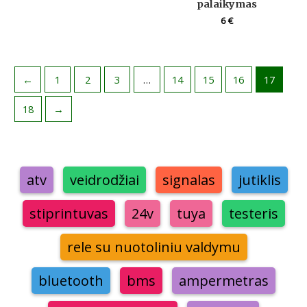
palaikymas
6
€
←
1
2
3
…
14
15
16
17
18
→
atv
veidrodžiai
signalas
jutiklis
stiprintuvas
24v
tuya
testeris
rele su nuotoliniu valdymu
bluetooth
bms
ampermetras