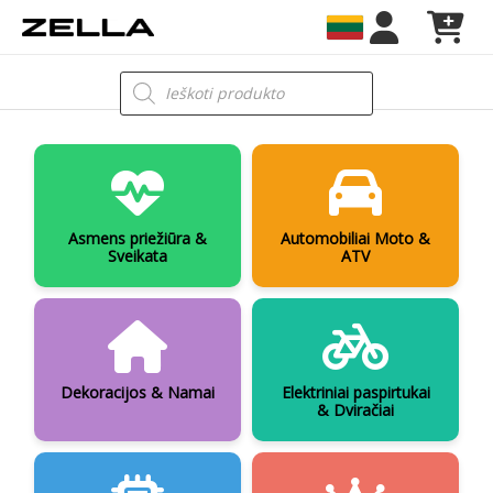
Pereiti
prie
turinio
Products
search
Asmens priežiūra &
Automobiliai Moto &
Sveikata
ATV
Dekoracijos & Namai
Elektriniai paspirtukai
& Dviračiai