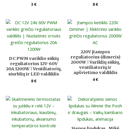
3
€
8
€
220V įtampos
reguliatorius (dimeris)
DC PWM variklio sūkių
2000W | Variklių sūkių,
reguliatorius 12V-60V
ventiliatorių ir
20A 1200W | Ventiliatorių,
apšvietimo valdiklis
siurblių ir LED valdiklis
4
€
8
€
Sienos lipdukas „Mikė