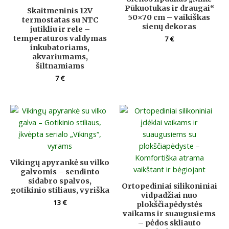
Pūkuotukas ir draugai“
Skaitmeninis 12V
50×70 cm – vaikiškas
termostatas su NTC
sienų dekoras
jutikliu ir rele –
temperatūros valdymas
7
€
inkubatoriams,
akvariumams,
šiltnamiams
7
€
Vikingų apyrankė su vilko
galvomis – sendinto
sidabro spalvos,
Ortopediniai silikoniniai
gotikinio stiliaus, vyriška
vidpadžiai nuo
13
€
plokščiapėdystės
vaikams ir suaugusiems
– pėdos skliauto