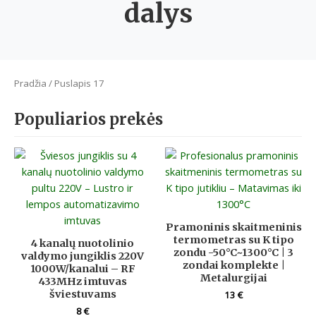
dalys
Pradžia
/ Puslapis 17
Populiarios prekės
Pramoninis skaitmeninis
termometras su K tipo
4 kanalų nuotolinio
zondu -50°C~1300°C | 3
valdymo jungiklis 220V
zondai komplekte |
1000W/kanalui – RF
Metalurgijai
433MHz imtuvas
šviestuvams
13
€
8
€