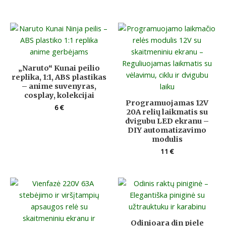
„Naruto“ Kunai peilio
replika, 1:1, ABS plastikas
– anime suvenyras,
cosplay, kolekcijai
Programuojamas 12V
6
€
20A relių laikmatis su
dvigubu LED ekranu –
DIY automatizavimo
modulis
11
€
Odinioara din piele