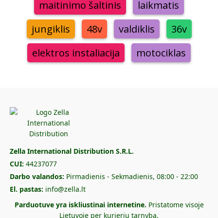
maitinimo šaltinis
laikmatis
jungiklis
48v
valdiklis
36v
elektros instaliacija
motociklas
Zella International Distribution S.R.L.
CUI:
44237077
Darbo valandos:
Pirmadienis - Sekmadienis, 08:00 - 22:00
El. pastas:
info@zella.lt
Parduotuve yra iskliustinai internetine.
Pristatome visoje
Lietuvoje per kurjeriu tarnyba.