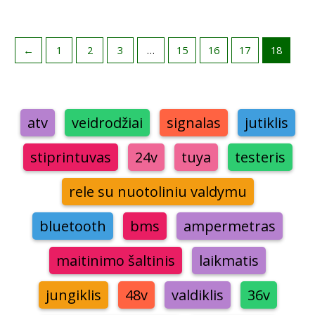
←
1
2
3
…
15
16
17
18
atv
veidrodžiai
signalas
jutiklis
stiprintuvas
24v
tuya
testeris
rele su nuotoliniu valdymu
bluetooth
bms
ampermetras
maitinimo šaltinis
laikmatis
jungiklis
48v
valdiklis
36v