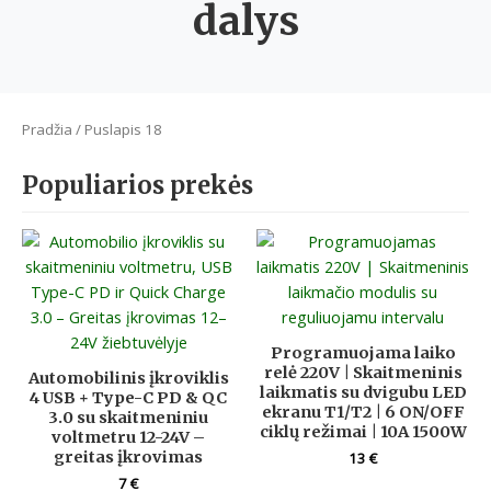
dalys
Pradžia
/ Puslapis 18
Populiarios prekės
Programuojama laiko
relė 220V | Skaitmeninis
Automobilinis įkroviklis
laikmatis su dvigubu LED
4 USB + Type-C PD & QC
ekranu T1/T2 | 6 ON/OFF
3.0 su skaitmeniniu
ciklų režimai | 10A 1500W
voltmetru 12-24V –
greitas įkrovimas
13
€
7
€