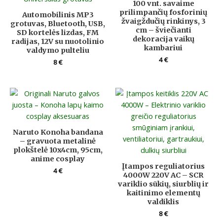
100 vnt. savaime
prilimpančių fosforinių
Automobilinis MP3
žvaigždučių rinkinys, 3
grotuvas, Bluetooth, USB,
cm – šviečianti
SD kortelės lizdas, FM
dekoracija vaikų
radijas, 12V su nuotolinio
kambariui
valdymo pulteliu
4
€
8
€
Naruto Konoha bandana
– gravuota metalinė
plokštelė 10x4cm, 95cm,
anime cosplay
Įtampos reguliatorius
4
€
4000W 220V AC – SCR
variklio sūkių, siurblių ir
kaitinimo elementų
valdiklis
8
€