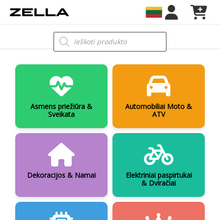
Pereiti
prie
turinio
Products
search
Asmens priežiūra &
Automobiliai Moto &
Sveikata
ATV
Dekoracijos & Namai
Elektriniai paspirtukai
& Dviračiai