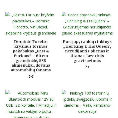
Dominic Toretto
Porų apyrankių rinkinys
kryžiaus formos
„Her King & His Queen“,
pakabukas „Fast &
nerūdijantis plienas ir
Furious“ – 60 cm
titanas, lazerinis
grandinėlė, SSS
graviravimas
akmenukai, dovana
7
€
automobilių fanams
6
€