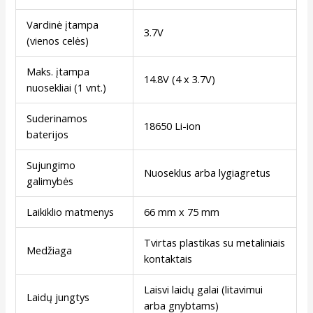
Vardinė įtampa
3.7V
(vienos celės)
Maks. įtampa
14.8V (4 x 3.7V)
nuosekliai (1 vnt.)
Suderinamos
18650 Li-ion
baterijos
Sujungimo
Nuoseklus arba lygiagretus
galimybės
Laikiklio matmenys
66 mm x 75 mm
Tvirtas plastikas su metaliniais
Medžiaga
kontaktais
Laisvi laidų galai (litavimui
Laidų jungtys
arba gnybtams)