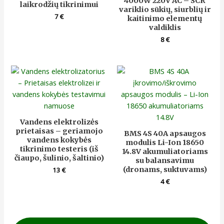
4000W 220V AC – SCR
laikrodžių tikrinimui
variklio sūkių, siurblių ir
7
€
kaitinimo elementų
valdiklis
8
€
Vandens elektrolizės
prietaisas – geriamojo
BMS 4S 40A apsaugos
vandens kokybės
modulis Li-Ion 18650
tikrinimo testeris (iš
14.8V akumuliatoriams
čiaupo, šulinio, šaltinio)
su balansavimu
(dronams, suktuvams)
13
€
4
€