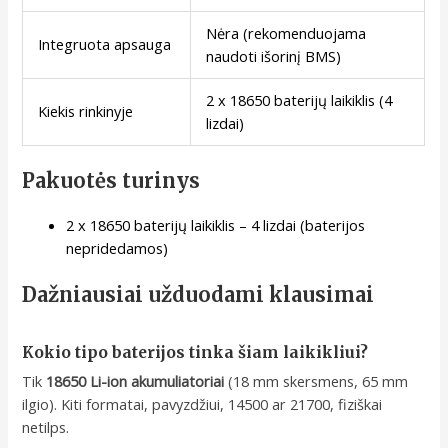
Nėra (rekomenduojama
Integruota apsauga
naudoti išorinį BMS)
2 x 18650 baterijų laikiklis (4
Kiekis rinkinyje
lizdai)
Pakuotės turinys
2 x 18650 baterijų laikiklis – 4 lizdai (baterijos
nepridedamos)
Dažniausiai užduodami klausimai
Kokio tipo baterijos tinka šiam laikikliui?
Tik
18650 Li-ion akumuliatoriai
(18 mm skersmens, 65 mm
ilgio). Kiti formatai, pavyzdžiui, 14500 ar 21700, fiziškai
netilps.