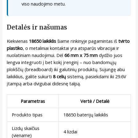
viso naudojimo metu.
Detalės ir našumas
Kiekvienas
18650 laikiklis
šiame rinkinyje pagamintas iš
tvirto
plastiko
, o metaliniai kontaktai yra atsparūs vibracijai ir
nuolatiniam naudojimui. Dėl
66 mm x 75 mm
dydžio juos
lengva integruoti į bet kokį įrenginį – nuo bandomųjų
plokščių (breadboard) iki galutinių produktų. Sujungę abu
laikiklius, galite sukurti
8 celių
sistemą, pasiekdami iki 29.6V
įtampą arba dvigubai didesnę talpą.
Parametras
Vertė / Detalė
Produkto tipas
18650 baterijų laikiklis
Lizdų skaičius
4 lizdai
(viename)