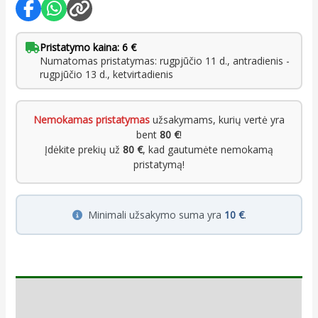
Pristatymo kaina: 6 €
Numatomas pristatymas: rugpjūčio 11 d., antradienis -
rugpjūčio 13 d., ketvirtadienis
Nemokamas pristatymas
užsakymams, kurių vertė yra
bent
80 €
!
Įdėkite prekių už
80 €
, kad gautumėte nemokamą
pristatymą!
Minimali užsakymo suma yra
10 €
.
Aprašymas