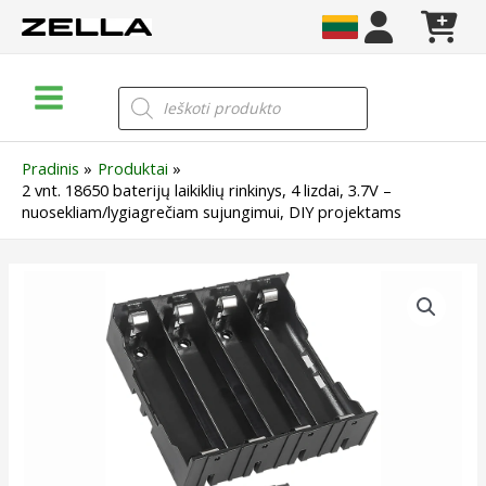
Pereiti
prie
turinio
Main
Products
search
Menu
Pradinis
Produktai
2 vnt. 18650 baterijų laikiklių rinkinys, 4 lizdai, 3.7V –
nuosekliam/lygiagrečiam sujungimui, DIY projektams
produkto
kiekis:
2
vnt.
18650
baterijų
laikiklių
rinkinys,
4