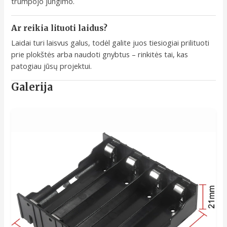
trumpojo jungimo.
Ar reikia lituoti laidus?
Laidai turi laisvus galus, todėl galite juos tiesiogiai prilituoti
prie plokštės arba naudoti gnybtus – rinkitės tai, kas
patogiau jūsų projektui.
Galerija