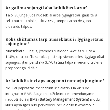
Ar galima sujungti abu laikiklius kartu?
Taip. Sujungę juos nuosekliai arba lygiagrečiai, gausite 8
celių baterijų bloką – iki 29.6V įtampos arba dvigubai
didesnės talpos.
Koks skirtumas tarp nuoseklaus ir lygiagretaus
sujungimo?
Nuosekliai
sujungus, įtampos susideda: 4 celės x 3.7V =
14.8V, o talpa išlieka tokia pati kaip vienos celės.
Lygiagrečiai
sujungus, įtampa išlieka 3.7V, tačiau talpa ir veikimo trukmė
proporcingai didėja.
Ar laikiklis turi apsaugą nuo trumpojo jungimo?
Ne. Tai paprastas mechaninis ir elektrinis laikiklis be
integruoto BMS. Saugumui užtikrinti rekomenduojame
naudoti išorinį
BMS (Battery Management System)
modulį,
kuris apsaugos nuo perkrovos, per didelio iškrovimo ir