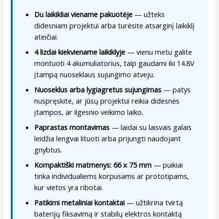
Du laikikliai viename pakuotėje
— užteks
didesniam projektui arba turėsite atsarginį laikiklį
ateičiai.
4 lizdai kiekviename laikiklyje
— vienu metu galite
montuoti 4 akumuliatorius, taip gaudami iki 14.8V
įtampą nuoseklaus sujungimo atveju.
Nuoseklus arba lygiagretus sujungimas
— patys
nuspręskite, ar jūsų projektui reikia didesnės
įtampos, ar ilgesnio veikimo laiko.
Paprastas montavimas
— laidai su laisvais galais
leidžia lengvai lituoti arba prijungti naudojant
gnybtus.
Kompaktiški matmenys: 66 x 75 mm
— puikiai
tinka individualiems korpusams ar prototipams,
kur vietos yra ribotai.
Patikimi metaliniai kontaktai
— užtikrina tvirtą
baterijų fiksavimą ir stabilų elektros kontaktą