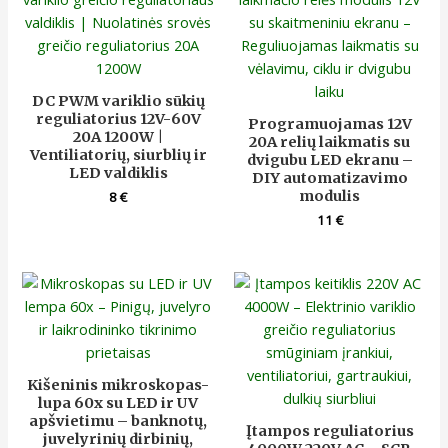
DC PWM variklio sūkių
reguliatorius 12V-60V
Programuojamas 12V
20A 1200W |
20A relių laikmatis su
Ventiliatorių, siurblių ir
dvigubu LED ekranu –
LED valdiklis
DIY automatizavimo
modulis
8
€
11
€
Kišeninis mikroskopas-
lupa 60x su LED ir UV
apšvietimu – banknotų,
Įtampos reguliatorius
juvelyrinių dirbinių,