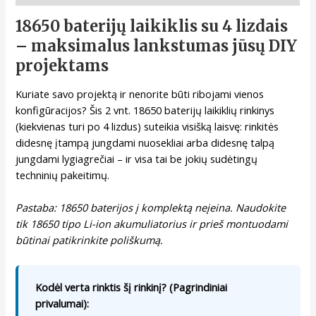
18650 baterijų laikiklis su 4 lizdais
– maksimalus lankstumas jūsų DIY
projektams
Kuriate savo projektą ir nenorite būti ribojami vienos
konfigūracijos? Šis 2 vnt. 18650 baterijų laikiklių rinkinys
(kiekvienas turi po 4 lizdus) suteikia visišką laisvę: rinkitės
didesnę įtampą jungdami nuosekliai arba didesnę talpą
jungdami lygiagrečiai – ir visa tai be jokių sudėtingų
techninių pakeitimų.
Pastaba: 18650 baterijos į komplektą neįeina. Naudokite
tik 18650 tipo Li-ion akumuliatorius ir prieš montuodami
būtinai patikrinkite poliškumą.
Kodėl verta rinktis šį rinkinį? (Pagrindiniai
privalumai):