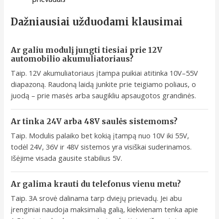
Dažniausiai užduodami klausimai
Ar galiu modulį jungti tiesiai prie 12V
automobilio akumuliatoriaus?
Taip. 12V akumuliatoriaus įtampa puikiai atitinka 10V–55V
diapazoną. Raudoną laidą junkite prie teigiamo poliaus, o
juodą – prie masės arba saugikliu apsaugotos grandinės.
Ar tinka 24V arba 48V saulės sistemoms?
Taip. Modulis palaiko bet kokią įtampą nuo 10V iki 55V,
todėl 24V, 36V ir 48V sistemos yra visiškai suderinamos.
Išėjime visada gausite stabilius 5V.
Ar galima krauti du telefonus vienu metu?
Taip. 3A srovė dalinama tarp dviejų prievadų. Jei abu
įrenginiai naudoja maksimalią galią, kiekvienam tenka apie