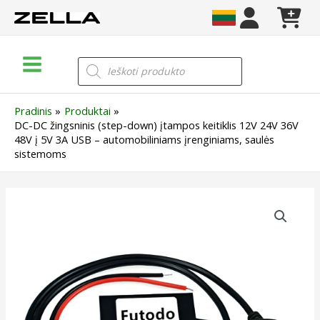
Pereiti
prie
turinio
Main
Products
search
Menu
Pradinis
Produktai
DC-DC žingsninis (step-down) įtampos keitiklis 12V 24V 36V
48V į 5V 3A USB – automobiliniams įrenginiams, saulės
sistemoms
produkto
kiekis:
DC-
DC
žingsninis
(step-
down)
įtampos