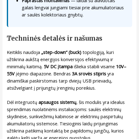
Paprastas montavimas
— laidai su alavuotais
galais lengvai jungiami tiesiai prie akumuliatoriaus
ar saulės kolektoriaus gnybtų.
Techninės detalės ir našumas
Keitiklis naudoja
„step-down“ (buck)
topologiją, kuri
užtikrina aukštą energijos konversijos efektyvumą ir
minimalų kaitimą.
5V DC įtampa
išlieka stabili visame
10V–
55V
įėjimo diapazone. Bendras
3A srovės stipris
yra
dinamiškai paskirstomas tarp dviejų USB prievadų,
atsižvelgiant į prijungtų įrenginių poreikius.
Dėl integruotų
apsaugos sistemų
, šis modulis yra idealus
sprendimas nuolatinėms instaliacijoms: saulės elektrinių
skydinėse, sunkvežimių kabinose ar elektrinių paspirtukų
akumuliatorių sistemose. Tiesioginis laidų prijungimas
užtikrina patikimą kontaktą be papildomų jungčių, kurios
galėtų kelti varžą ar energijos nuostolius.