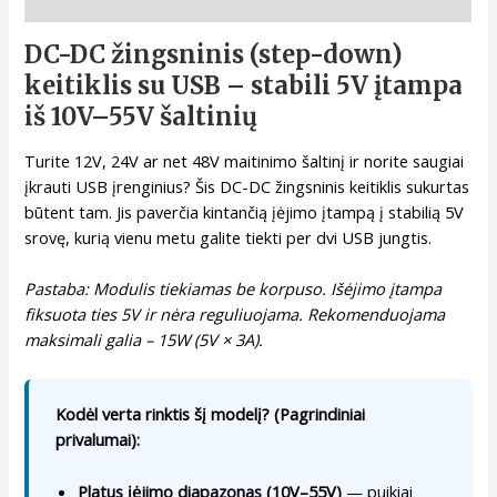
Aprašymas
DC-DC žingsninis (step-down)
keitiklis su USB – stabili 5V įtampa
iš 10V–55V šaltinių
Turite 12V, 24V ar net 48V maitinimo šaltinį ir norite saugiai
įkrauti USB įrenginius? Šis DC-DC žingsninis keitiklis sukurtas
būtent tam. Jis paverčia kintančią įėjimo įtampą į stabilią 5V
srovę, kurią vienu metu galite tiekti per dvi USB jungtis.
Pastaba: Modulis tiekiamas be korpuso. Išėjimo įtampa
fiksuota ties 5V ir nėra reguliuojama. Rekomenduojama
maksimali galia – 15W (5V × 3A).
Kodėl verta rinktis šį modelį? (Pagrindiniai
privalumai):
Platus įėjimo diapazonas (10V–55V)
— puikiai