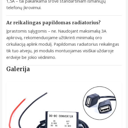
1,5A – tai pakankama srovė standartiniam išmaniųjų
telefonų įkrovimui.
Ar reikalingas papildomas radiatorius?
Įprastomis sąlygomis – ne. Naudojant maksimalią 3A
apkrovą, rekomenduojame užtikrinti minimalią oro
cirkuliaciją aplink modulį. Papildomas radiatorius reikalingas
tik tuo atveju, jei modulis montuojamas visiškai uždaroje
erdvėje be jokio vėdinimo.
Galerija