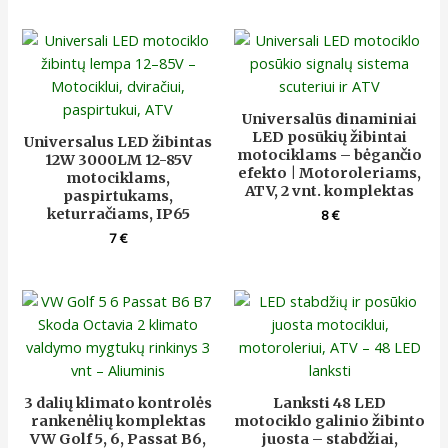
Universalūs dinaminiai
LED posūkių žibintai
Universalus LED žibintas
motociklams – bėgančio
12W 3000LM 12-85V
efekto | Motoroleriams,
motociklams,
ATV, 2 vnt. komplektas
paspirtukams,
keturračiams, IP65
8
€
7
€
3 dalių klimato kontrolės
Lanksti 48 LED
rankenėlių komplektas
motociklo galinio žibinto
VW Golf 5, 6, Passat B6,
juosta – stabdžiai,