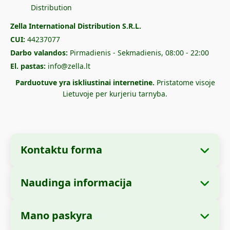
Zella International Distribution S.R.L.
CUI:
44237077
Darbo valandos:
Pirmadienis - Sekmadienis, 08:00 - 22:00
El. pastas:
info@zella.lt
Parduotuve yra iskliustinai internetine.
Pristatome visoje
Lietuvoje per kurjeriu tarnyba.
Kontaktu forma
Naudinga informacija
Imones informacija
Apie mus
Imones pavadinimas:
Zella International
Mano paskyra
Kaip uzsisakyti?
Distribution S.R.L.