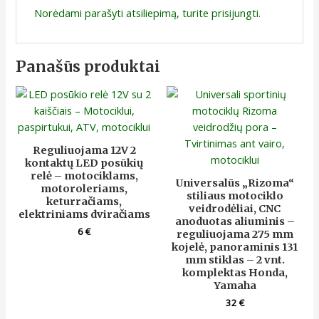
Norėdami parašyti atsiliepimą, turite
prisijungti
.
Panašūs produktai
Reguliuojama 12V 2
kontaktų LED posūkių
relė – motociklams,
Universalūs „Rizoma“
motoroleriams,
stiliaus motociklo
keturračiams,
veidrodėliai, CNC
elektriniams dviračiams
anoduotas aliuminis –
6
€
reguliuojama 275 mm
kojelė, panoraminis 131
mm stiklas – 2 vnt.
komplektas Honda,
Yamaha
32
€