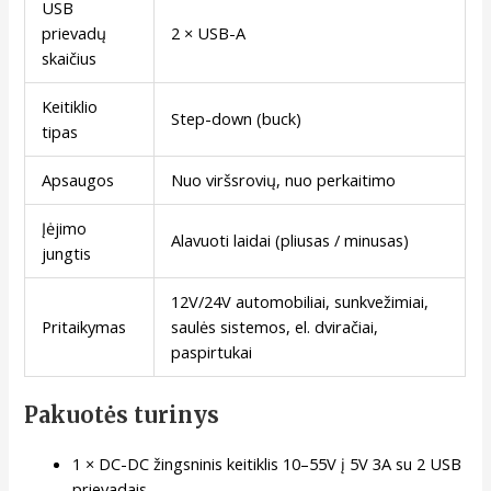
USB
prievadų
2 × USB-A
skaičius
Keitiklio
Step-down (buck)
tipas
Apsaugos
Nuo viršsrovių, nuo perkaitimo
Įėjimo
Alavuoti laidai (pliusas / minusas)
jungtis
12V/24V automobiliai, sunkvežimiai,
Pritaikymas
saulės sistemos, el. dviračiai,
paspirtukai
Pakuotės turinys
1 × DC-DC žingsninis keitiklis 10–55V į 5V 3A su 2 USB
prievadais