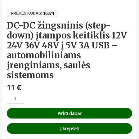
10374
PREKĖS KODAS:
DC-DC žingsninis (step-
down) įtampos keitiklis 12V
24V 36V 48V į 5V 3A USB –
automobiliniams
įrenginiams, saulės
sistemoms
11
€
Pirkti dabar
Į krepšelį