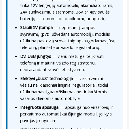
tinka 12V lengvųjų automobilių akumuliatoriams,
24V sunkvežimių sistemoms, 36V ar 48V saulės
baterijų sistemoms be papildomų adapterių.
Stabili 5V įtampa
— nepaisant įtampos
svyravimų (pvz., užvedant automobilį), modulis
užtikrina pastovią srovę, taip apsaugodamas jūsų
telefoną, planšetę ar vaizdo registratorių.
Dvi USB jungtys
— vienu metu galite įkrauti
telefoną ir maitinti vaizdo registratorių,
neprarandant srovės efektyvumo.
Efektyvi „buck“ technologija
— veikia žymiai
vėsiau nei klasikiniai linijiniai reguliatoriai, todėl
užtikrinamas ilgaamžiškumas net ir karštomis
vasaros dienomis automobilyje.
Integruota apsauga
— apsauga nuo viršsrovių ir
perkaitimo automatiškai išjungia modulį, jei kyla
pavojus įrenginiams.