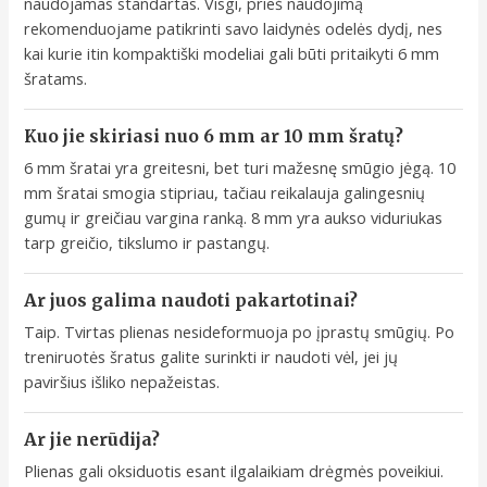
naudojamas standartas. Visgi, prieš naudojimą
rekomenduojame patikrinti savo laidynės odelės dydį, nes
kai kurie itin kompaktiški modeliai gali būti pritaikyti 6 mm
šratams.
Kuo jie skiriasi nuo 6 mm ar 10 mm šratų?
6 mm šratai yra greitesni, bet turi mažesnę smūgio jėgą. 10
mm šratai smogia stipriau, tačiau reikalauja galingesnių
gumų ir greičiau vargina ranką. 8 mm yra aukso viduriukas
tarp greičio, tikslumo ir pastangų.
Ar juos galima naudoti pakartotinai?
Taip. Tvirtas plienas nesideformuoja po įprastų smūgių. Po
treniruotės šratus galite surinkti ir naudoti vėl, jei jų
paviršius išliko nepažeistas.
Ar jie nerūdija?
Plienas gali oksiduotis esant ilgalaikiam drėgmės poveikiui.