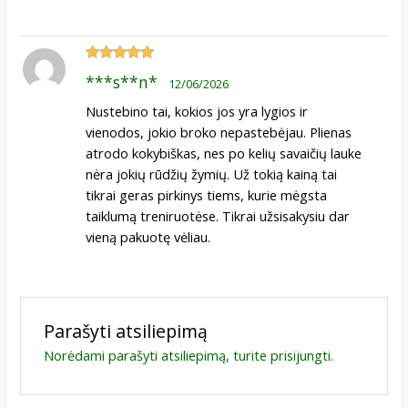
Įvertinimas:
***s**n*
12/06/2026
5
iš 5
Nustebino tai, kokios jos yra lygios ir
vienodos, jokio broko nepastebėjau. Plienas
atrodo kokybiškas, nes po kelių savaičių lauke
nėra jokių rūdžių žymių. Už tokią kainą tai
tikrai geras pirkinys tiems, kurie mėgsta
taiklumą treniruotėse. Tikrai užsisakysiu dar
vieną pakuotę vėliau.
Parašyti atsiliepimą
Norėdami parašyti atsiliepimą, turite
prisijungti
.