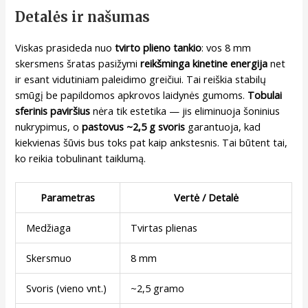
Detalės ir našumas
Viskas prasideda nuo
tvirto plieno tankio
: vos 8 mm
skersmens šratas pasižymi
reikšminga kinetine energija
net
ir esant vidutiniam paleidimo greičiui. Tai reiškia stabilų
smūgį be papildomos apkrovos laidynės gumoms.
Tobulai
sferinis paviršius
nėra tik estetika — jis eliminuoja šoninius
nukrypimus, o
pastovus ~2,5 g svoris
garantuoja, kad
kiekvienas šūvis bus toks pat kaip ankstesnis. Tai būtent tai,
ko reikia tobulinant taiklumą.
Parametras
Vertė / Detalė
Medžiaga
Tvirtas plienas
Skersmuo
8 mm
Svoris (vieno vnt.)
~2,5 gramo