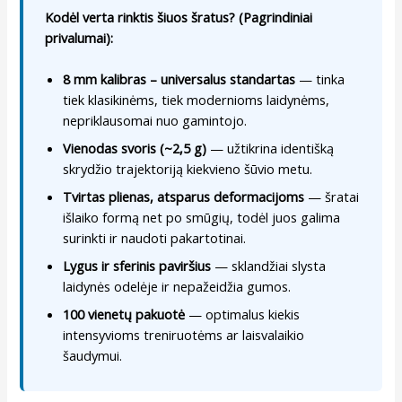
Kodėl verta rinktis šiuos šratus? (Pagrindiniai
privalumai):
8 mm kalibras – universalus standartas
— tinka
tiek klasikinėms, tiek modernioms laidynėms,
nepriklausomai nuo gamintojo.
Vienodas svoris (~2,5 g)
— užtikrina identišką
skrydžio trajektoriją kiekvieno šūvio metu.
Tvirtas plienas, atsparus deformacijoms
— šratai
išlaiko formą net po smūgių, todėl juos galima
surinkti ir naudoti pakartotinai.
Lygus ir sferinis paviršius
— sklandžiai slysta
laidynės odelėje ir nepažeidžia gumos.
100 vienetų pakuotė
— optimalus kiekis
intensyvioms treniruotėms ar laisvalaikio
šaudymui.