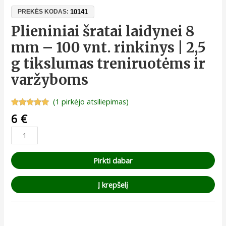
10141
PREKĖS KODAS:
Plieniniai šratai laidynei 8
mm – 100 vnt. rinkinys | 2,5
g tikslumas treniruotėms ir
varžyboms
(
1
pirkėjo atsiliepimas)
Įvertinimas:
1
6
€
5.00
iš 5
(viso
įvertinimų:
)
Pirkti dabar
Į krepšelį