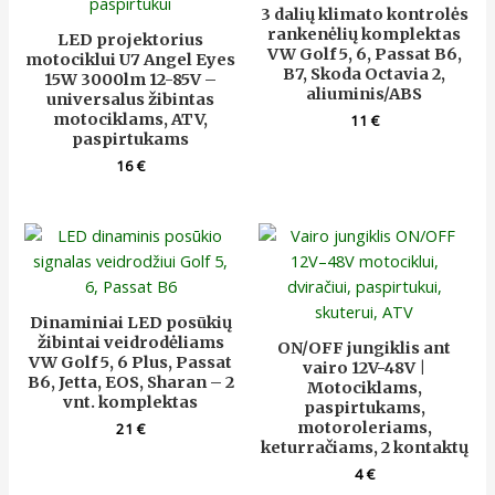
3 dalių klimato kontrolės
rankenėlių komplektas
LED projektorius
VW Golf 5, 6, Passat B6,
motociklui U7 Angel Eyes
B7, Skoda Octavia 2,
15W 3000lm 12-85V –
aliuminis/ABS
universalus žibintas
motociklams, ATV,
11
€
paspirtukams
16
€
Dinaminiai LED posūkių
žibintai veidrodėliams
ON/OFF jungiklis ant
VW Golf 5, 6 Plus, Passat
vairo 12V-48V |
B6, Jetta, EOS, Sharan – 2
Motociklams,
vnt. komplektas
paspirtukams,
motoroleriams,
21
€
keturračiams, 2 kontaktų
4
€