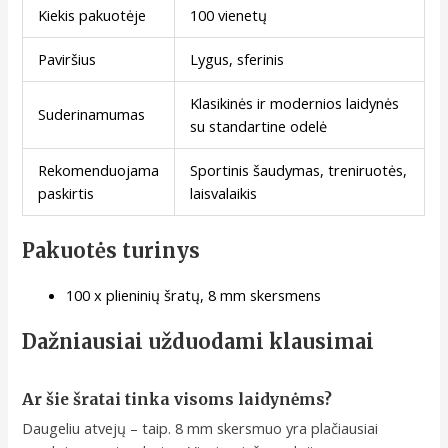
Kiekis pakuotėje
100 vienetų
Paviršius
Lygus, sferinis
Klasikinės ir modernios laidynės
Suderinamumas
su standartine odelė
Rekomenduojama
Sportinis šaudymas, treniruotės,
paskirtis
laisvalaikis
Pakuotės turinys
100 x plieninių šratų, 8 mm skersmens
Dažniausiai užduodami klausimai
Ar šie šratai tinka visoms laidynėms?
Daugeliu atvejų – taip. 8 mm skersmuo yra plačiausiai