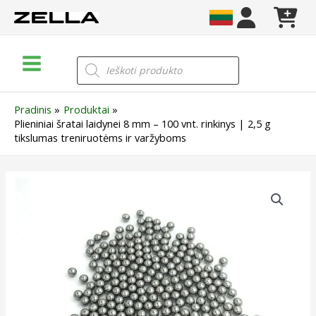
Pereiti
prie
turinio
Main
Products
search
Menu
Pradinis
Produktai
Plieniniai šratai laidynei 8 mm – 100 vnt. rinkinys | 2,5 g
tikslumas treniruotėms ir varžyboms
produkto
kiekis:
Plieniniai
šratai
laidynei
8
mm
–
100