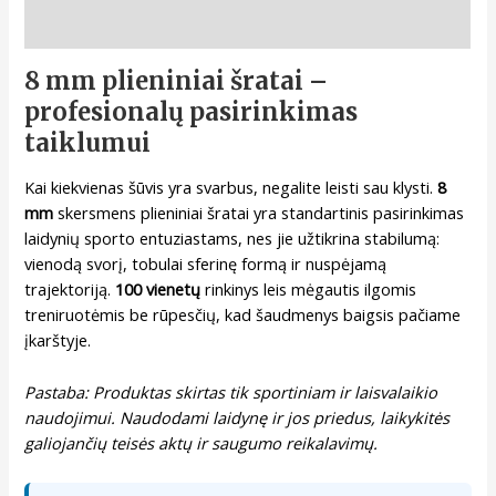
Aprašymas
8 mm plieniniai šratai –
profesionalų pasirinkimas
taiklumui
Kai kiekvienas šūvis yra svarbus, negalite leisti sau klysti.
8
mm
skersmens plieniniai šratai yra standartinis pasirinkimas
laidynių sporto entuziastams, nes jie užtikrina stabilumą:
vienodą svorį, tobulai sferinę formą ir nuspėjamą
trajektoriją.
100 vienetų
rinkinys leis mėgautis ilgomis
treniruotėmis be rūpesčių, kad šaudmenys baigsis pačiame
įkarštyje.
Pastaba: Produktas skirtas tik sportiniam ir laisvalaikio
naudojimui. Naudodami laidynę ir jos priedus, laikykitės
galiojančių teisės aktų ir saugumo reikalavimų.