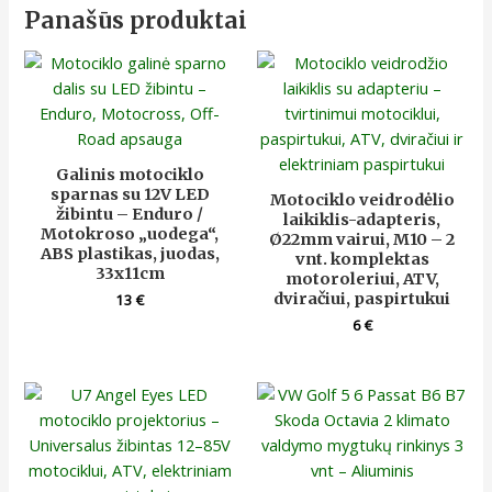
Panašūs produktai
Galinis motociklo
sparnas su 12V LED
Motociklo veidrodėlio
žibintu – Enduro /
laikiklis-adapteris,
Motokroso „uodega“,
Ø22mm vairui, M10 – 2
ABS plastikas, juodas,
vnt. komplektas
33x11cm
motoroleriui, ATV,
dviračiui, paspirtukui
13
€
6
€