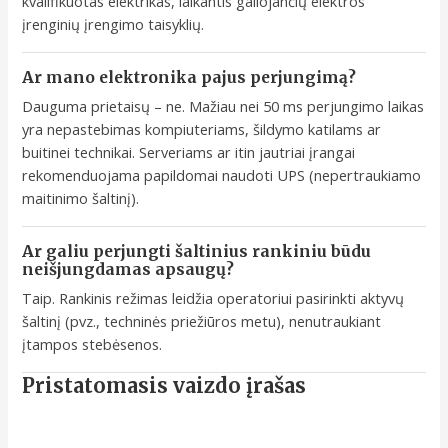
kvalifikuotas elektrikas, laikantis galiojančių elektros
įrenginių įrengimo taisyklių.
Ar mano elektronika pajus perjungimą?
Dauguma prietaisų – ne. Mažiau nei 50 ms perjungimo laikas
yra nepastebimas kompiuteriams, šildymo katilams ar
buitinei technikai. Serveriams ar itin jautriai įrangai
rekomenduojama papildomai naudoti UPS (nepertraukiamo
maitinimo šaltinį).
Ar galiu perjungti šaltinius rankiniu būdu
neišjungdamas apsaugų?
Taip. Rankinis režimas leidžia operatoriui pasirinkti aktyvų
šaltinį (pvz., techninės priežiūros metu), nenutraukiant
įtampos stebėsenos.
Pristatomasis vaizdo įrašas