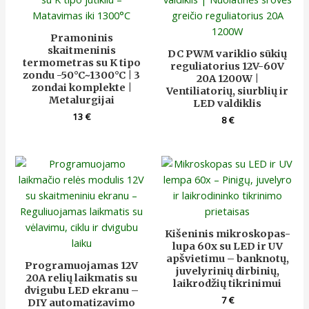
Pramoninis
skaitmeninis
DC PWM variklio sūkių
termometras su K tipo
reguliatorius 12V-60V
zondu -50°C~1300°C | 3
20A 1200W |
zondai komplekte |
Ventiliatorių, siurblių ir
Metalurgijai
LED valdiklis
13
€
8
€
Kišeninis mikroskopas-
lupa 60x su LED ir UV
apšvietimu – banknotų,
Programuojamas 12V
juvelyrinių dirbinių,
20A relių laikmatis su
laikrodžių tikrinimui
dvigubu LED ekranu –
7
€
DIY automatizavimo