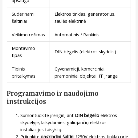
apsauga
Suderinami
Elektros tinklas, generatorius,
šaltiniai
saulės elektrinė
Veikimo režimas
Automatinis / Rankinis
Montavimo
DIN bėgelis (elektros skydelis)
tipas
Tipinis
Gyvenamieji, komerciniai,
pritaikymas
pramoniniai objektai, IT įranga
Programavimo ir naudojimo
instrukcijos
Sumontuokite įrenginį ant
DIN bėgelio
elektros
skydelyje, laikydamiesi galiojančių elektros
instaliacijos taisyklių.
Prijunkite
pagrindinį šaltinį
(230V elektros tinklą) prie