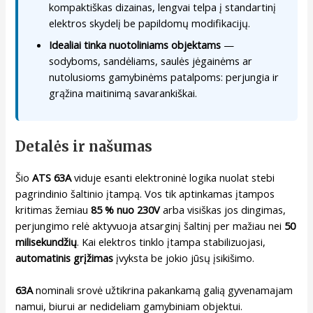
kompaktiškas dizainas, lengvai telpa į standartinį
elektros skydelį be papildomų modifikacijų.
Idealiai tinka nuotoliniams objektams
—
sodyboms, sandėliams, saulės jėgainėms ar
nutolusioms gamybinėms patalpoms: perjungia ir
grąžina maitinimą savarankiškai.
Detalės ir našumas
Šio
ATS 63A
viduje esanti elektroninė logika nuolat stebi
pagrindinio šaltinio įtampą. Vos tik aptinkamas įtampos
kritimas žemiau
85 % nuo 230V
arba visiškas jos dingimas,
perjungimo relė aktyvuoja atsarginį šaltinį per mažiau nei
50
milisekundžių
. Kai elektros tinklo įtampa stabilizuojasi,
automatinis grįžimas
įvyksta be jokio jūsų įsikišimo.
63A
nominali srovė užtikrina pakankamą galią gyvenamajam
namui, biurui ar nedideliam gamybiniam objektui.