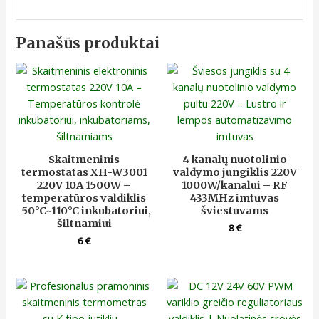
Panašūs produktai
Skaitmeninis
4 kanalų nuotolinio
termostatas XH-W3001
valdymo jungiklis 220V
220V 10A 1500W –
1000W/kanalui – RF
temperatūros valdiklis
433MHz imtuvas
-50°C~110°C inkubatoriui,
šviestuvams
šiltnamiui
8
€
6
€