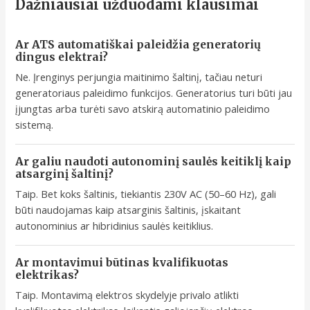
Dažniausiai užduodami klausimai
Ar ATS automatiškai paleidžia generatorių
dingus elektrai?
Ne. Įrenginys perjungia maitinimo šaltinį, tačiau neturi
generatoriaus paleidimo funkcijos. Generatorius turi būti jau
įjungtas arba turėti savo atskirą automatinio paleidimo
sistemą.
Ar galiu naudoti autonominį saulės keitiklį kaip
atsarginį šaltinį?
Taip. Bet koks šaltinis, tiekiantis 230V AC (50–60 Hz), gali
būti naudojamas kaip atsarginis šaltinis, įskaitant
autonominius ar hibridinius saulės keitiklius.
Ar montavimui būtinas kvalifikuotas
elektrikas?
Taip. Montavimą elektros skydelyje privalo atlikti