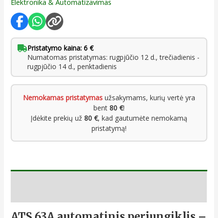
Elektronika & Automatizavimas
Pristatymo kaina: 6 €
Numatomas pristatymas: rugpjūčio 12 d., trečiadienis -
rugpjūčio 14 d., penktadienis
Nemokamas pristatymas
užsakymams, kurių vertė yra
bent
80 €
!
Įdėkite prekių už
80 €
, kad gautumėte nemokamą
pristatymą!
Aprašymas
ATS 63A automatinis perjungiklis –