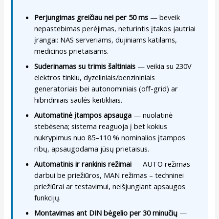
Perjungimas greičiau nei per 50 ms
— beveik
nepastebimas perėjimas, neturintis įtakos jautriai
įrangai: NAS serveriams, dujiniams katilams,
medicinos prietaisams.
Suderinamas su trimis šaltiniais
— veikia su 230V
elektros tinklu, dyzeliniais/benzininiais
generatoriais bei autonominiais (off-grid) ar
hibridiniais saulės keitikliais.
Automatinė įtampos apsauga
— nuolatinė
stebėsena; sistema reaguoja į bet kokius
nukrypimus nuo 85–110 % nominalios įtampos
ribų, apsaugodama jūsų prietaisus.
Automatinis ir rankinis režimai
— AUTO režimas
darbui be priežiūros, MAN režimas – techninei
priežiūrai ar testavimui, neišjungiant apsaugos
funkcijų.
Montavimas ant DIN bėgelio per 30 minučių
—