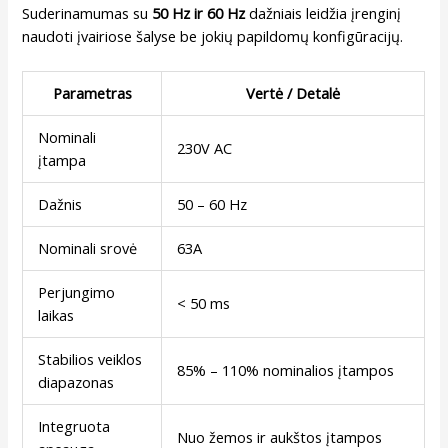
Suderinamumas su
50 Hz ir 60 Hz
dažniais leidžia įrenginį
naudoti įvairiose šalyse be jokių papildomų konfigūracijų.
Parametras
Vertė / Detalė
Nominali
230V AC
įtampa
Dažnis
50 – 60 Hz
Nominali srovė
63A
Perjungimo
< 50 ms
laikas
Stabilios veiklos
85% – 110% nominalios įtampos
diapazonas
Integruota
Nuo žemos ir aukštos įtampos