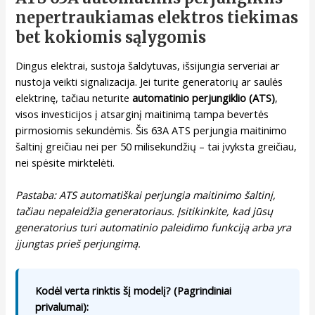
nepertraukiamas elektros tiekimas
bet kokiomis sąlygomis
Dingus elektrai, sustoja šaldytuvas, išsijungia serveriai ar
nustoja veikti signalizacija. Jei turite generatorių ar saulės
elektrinę, tačiau neturite
automatinio perjungiklio (ATS)
,
visos investicijos į atsarginį maitinimą tampa bevertės
pirmosiomis sekundėmis. Šis 63A ATS perjungia maitinimo
šaltinį greičiau nei per 50 milisekundžių – tai įvyksta greičiau,
nei spėsite mirktelėti.
Pastaba: ATS automatiškai perjungia maitinimo šaltinį,
tačiau nepaleidžia generatoriaus. Įsitikinkite, kad jūsų
generatorius turi automatinio paleidimo funkciją arba yra
įjungtas prieš perjungimą.
Kodėl verta rinktis šį modelį? (Pagrindiniai
privalumai):