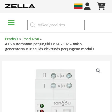
Pereiti
prie
turinio
Main
Products
search
Menu
Pradinis
Produktai
ATS automatinis perjungiklis 63A 230V – tinklo,
generatoriaus ir saulės elektrinės perjungimo modulis
produkto
kiekis:
ATS
automatinis
perjungiklis
63A
230V
–
tinklo,