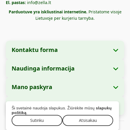
El. pastas:
info@zella.lt
Parduotuve yra iskliustinai internetine.
Pristatome visoje
Lietuvoje per kurjeriu tarnyba.
Kontaktu forma
Naudinga informacija
Imones informacija
Apie mus
Imones pavadinimas:
Zella International
Mano paskyra
Kaip uzsisakyti?
Distribution S.R.L.
Mano uzsakymai
Mokejimo büdai
Buveine:
Strada Cuza Voda nr. 97, Sector 4,
Saugus apmokejimas
Ši svetainė naudoja slapukus. Žiūrėkite mūsų
slapukų
Bucuresti, 040283, Rumunija
Asmens duomenys
Siuntimo informacija
politiką
.
Adresai
Sutinku
Atsisakau
Grazinimo politika
CUI:
44237077
© 2026 zella.lt - Visos teises saugomos