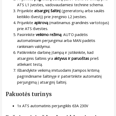
ATS L1 įvesties, vadovaudamiesi technine schema.
Prijunkite
atsarginį šaltinį
(generatorių arba saulės
keitiklio išvestį) prie įrenginio L2 įvesties.
Prijunkite
apkrovą
(maitinamus grandinės vartotojus)
prie ATS išvesties.
Pasirinkite
veikimo režimą
: AUTO padėtis
automatiniam perjungimui arba MAN padėtis
rankiniam valdymui.
Patikrinkite darbinę įtampą ir įsitikinkite, kad
atsarginis šaltinis yra
aktyvus ir paruoštas
prieš
atliekant testą.
Išbandykite veikimą imituodami įtampos kritimą
pagrindiniame šaltinyje ir patvirtinkite automatinį
perjungimą į atsarginį šaltinį.
Pakuotės turinys
1x ATS automatinis perjungiklis 63A 230V