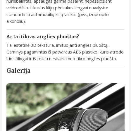
nuriebalintas, apsaugas galima pašalinti nepažeidžiant
veidrodėlio. Likusius klijų pėdsakus lengvai nuvalysite
standartiniu automobilių klijų valikliu (pvz., izopropilo
alkoholiu).
Ar tai tikras anglies pluoštas?
Tai estetinė 3D tekstūra, imituojanti anglies pluoštą.
Gaminys pagamintas iš patvaraus ABS plastiko, kuris atrodo
itin stilingai ir iš toliau nesiskiria nuo tikro anglies pluošto.
Galerija