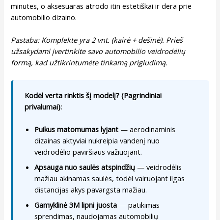
minutes, o aksesuaras atrodo itin estetiškai ir dera prie
automobilio dizaino.
Pastaba: Komplekte yra 2 vnt. (kairė + dešinė). Prieš
užsakydami įvertinkite savo automobilio veidrodėlių
formą, kad užtikrintumėte tinkamą prigludimą.
Kodėl verta rinktis šį modelį? (Pagrindiniai
privalumai):
Puikus matomumas lyjant
— aerodinaminis
dizainas aktyviai nukreipia vandenį nuo
veidrodėlio paviršiaus važiuojant.
Apsauga nuo saulės atspindžių
— veidrodėlis
mažiau akinamas saulės, todėl vairuojant ilgas
distancijas akys pavargsta mažiau.
Gamyklinė 3M lipni juosta
— patikimas
sprendimas, naudojamas automobilių