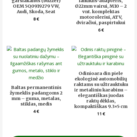
garsiakalbis (buzzer)
laikiklis-adapteris,
OEM 5Q0919279 VW,
Ø22mm vairui, M10 – 2
Audi, Skoda, Seat
vnt. komplektas
motoroleriui, ATV,
8
€
dviračiui, paspirtukui
6
€
Odinioara din piele
ekologinė automobilių
raktams su užtrauktuku
Baltas permanentinis
ir metaliniu karabinu –
žymeklis padangoms 2
elegantiškas juodas
mm – guma, metalas,
raktų dėklas,
stiklas, medis
kompaktiškas 9.3×5 cm
4
€
11
€