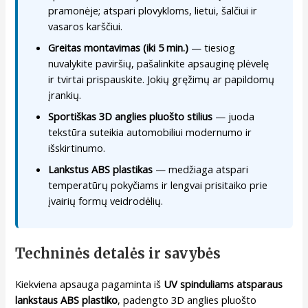
pramonėje; atspari plovykloms, lietui, šalčiui ir
vasaros karščiui.
Greitas montavimas (iki 5 min.)
— tiesiog
nuvalykite paviršių, pašalinkite apsauginę plėvelę
ir tvirtai prispauskite. Jokių gręžimų ar papildomų
įrankių.
Sportiškas 3D anglies pluošto stilius
— juoda
tekstūra suteikia automobiliui modernumo ir
išskirtinumo.
Lankstus ABS plastikas
— medžiaga atspari
temperatūrų pokyčiams ir lengvai prisitaiko prie
įvairių formų veidrodėlių.
Techninės detalės ir savybės
Kiekviena apsauga pagaminta iš
UV spinduliams atsparaus
lankstaus ABS plastiko
, padengto 3D anglies pluošto