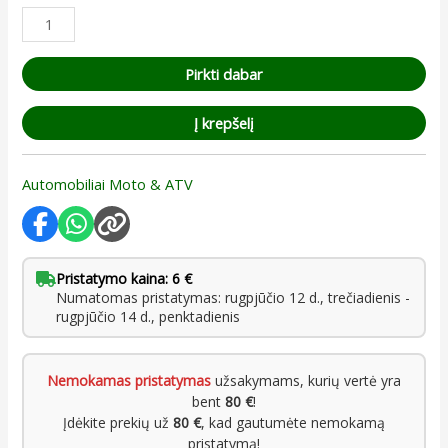
Pirkti dabar
Į krepšelį
Automobiliai Moto & ATV
Pristatymo kaina: 6 €
Numatomas pristatymas: rugpjūčio 12 d., trečiadienis -
rugpjūčio 14 d., penktadienis
Nemokamas pristatymas
užsakymams, kurių vertė yra
bent
80 €
!
Įdėkite prekių už
80 €
, kad gautumėte nemokamą
pristatymą!