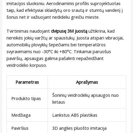
imitacijos sluoksniu. Aerodinaminis profilis suprojektuotas
taip, kad efektyviai sklaidytų oro srautą ir stumtų vandenį į
šonus net ir važiuojant nedideliu greičiu mieste.
Tvirtinimas naudojant
dvipusę 3M juostą
užtikrina, kad
nereikės jokių varžtų ar spaustukų. Juosta atspari vibracijai,
automobilių plovyklų šepečiams bei temperatūros
svyravimams nuo -30°C iki +80°C. Tinkamai paruošus
paviršių, apsaugas galima pašalinti nepažeidžiant
veidrodėlio korpuso.
Parametras
Aprašymas
Šoninių veidrodėlių apsaugos nuo
Produkto tipas
lietaus
Medžiaga
Lankstus ABS plastikas
Paviršius
3D anglies pluošto imitacija