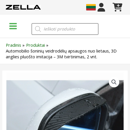
Pereiti
prie
turinio
Main
Products
search
Menu
Pradinis
Produktai
Automobilio šoninių veidrodėlių apsaugos nuo lietaus, 3D
anglies pluošto imitacija – 3M tvirtinimas, 2 vnt.
produkto
kiekis:
Automobilio
šoninių
veidrodėlių
apsaugos
nuo
lietaus,
3D