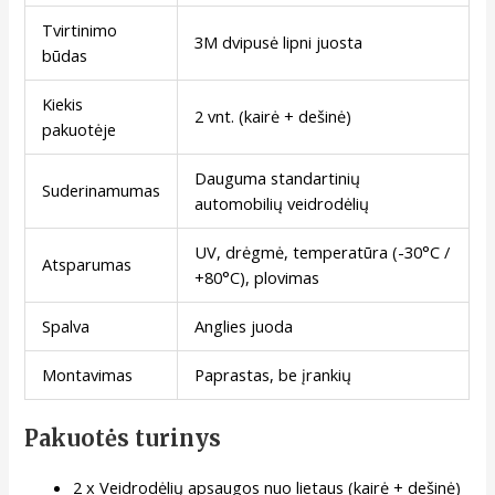
Tvirtinimo
3M dvipusė lipni juosta
būdas
Kiekis
2 vnt. (kairė + dešinė)
pakuotėje
Dauguma standartinių
Suderinamumas
automobilių veidrodėlių
UV, drėgmė, temperatūra (-30°C /
Atsparumas
+80°C), plovimas
Spalva
Anglies juoda
Montavimas
Paprastas, be įrankių
Pakuotės turinys
2 x Veidrodėlių apsaugos nuo lietaus (kairė + dešinė)