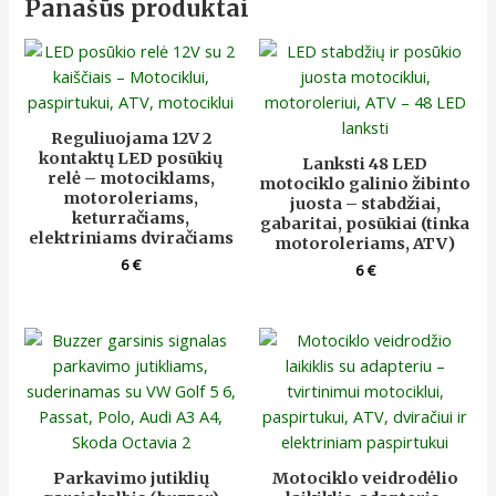
Panašūs produktai
Reguliuojama 12V 2
kontaktų LED posūkių
Lanksti 48 LED
relė – motociklams,
motociklo galinio žibinto
motoroleriams,
juosta – stabdžiai,
keturračiams,
gabaritai, posūkiai (tinka
elektriniams dviračiams
motoroleriams, ATV)
6
€
6
€
Parkavimo jutiklių
Motociklo veidrodėlio