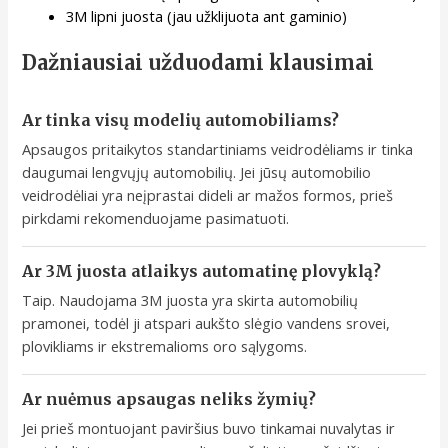
3M lipni juosta (jau užklijuota ant gaminio)
Dažniausiai užduodami klausimai
Ar tinka visų modelių automobiliams?
Apsaugos pritaikytos standartiniams veidrodėliams ir tinka
daugumai lengvųjų automobilių. Jei jūsų automobilio
veidrodėliai yra neįprastai dideli ar mažos formos, prieš
pirkdami rekomenduojame pasimatuoti.
Ar 3M juosta atlaikys automatinę plovyklą?
Taip. Naudojama 3M juosta yra skirta automobilių
pramonei, todėl ji atspari aukšto slėgio vandens srovei,
plovikliams ir ekstremalioms oro sąlygoms.
Ar nuėmus apsaugas neliks žymių?
Jei prieš montuojant paviršius buvo tinkamai nuvalytas ir