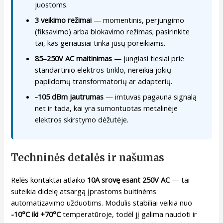
juostoms.
3 veikimo režimai
— momentinis, perjungimo
(fiksavimo) arba blokavimo režimas; pasirinkite
tai, kas geriausiai tinka jūsų poreikiams.
85–250V AC maitinimas
— jungiasi tiesiai prie
standartinio elektros tinklo, nereikia jokių
papildomų transformatorių ar adapterių.
-105 dBm jautrumas
— imtuvas pagauna signalą
net ir tada, kai yra sumontuotas metalinėje
elektros skirstymo dėžutėje.
Techninės detalės ir našumas
Relės kontaktai atlaiko
10A srovę esant 250V AC
— tai
suteikia didelę atsargą įprastoms buitinėms
automatizavimo užduotims. Modulis stabiliai veikia nuo
-10°C iki +70°C
temperatūroje, todėl jį galima naudoti ir