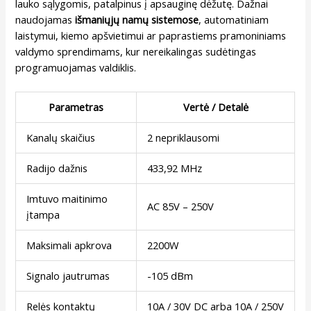
lauko sąlygomis, patalpinus į apsauginę dėžutę. Dažnai
naudojamas
išmaniųjų namų sistemose
, automatiniam
laistymui, kiemo apšvietimui ar paprastiems pramoniniams
valdymo sprendimams, kur nereikalingas sudėtingas
programuojamas valdiklis.
Parametras
Vertė / Detalė
Kanalų skaičius
2 nepriklausomi
Radijo dažnis
433,92 MHz
Imtuvo maitinimo
AC 85V – 250V
įtampa
Maksimali apkrova
2200W
Signalo jautrumas
-105 dBm
Relės kontaktų
10A / 30V DC arba 10A / 250V