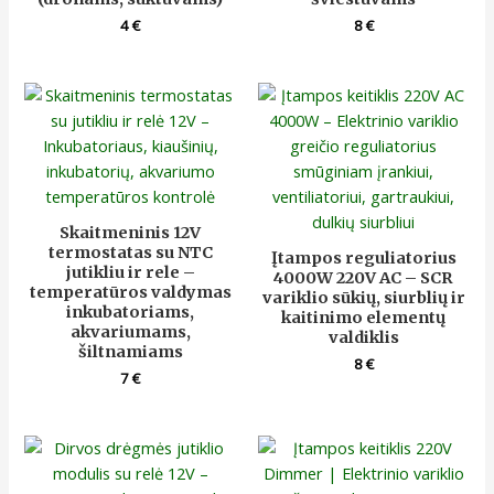
4
€
8
€
Skaitmeninis 12V
termostatas su NTC
Įtampos reguliatorius
jutikliu ir rele –
4000W 220V AC – SCR
temperatūros valdymas
variklio sūkių, siurblių ir
inkubatoriams,
kaitinimo elementų
akvariumams,
valdiklis
šiltnamiams
8
€
7
€