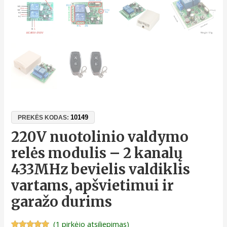
10149
PREKĖS KODAS:
220V nuotolinio valdymo
relės modulis – 2 kanalų
433MHz bevielis valdiklis
vartams, apšvietimui ir
garažo durims
(
1
pirkėjo atsiliepimas)