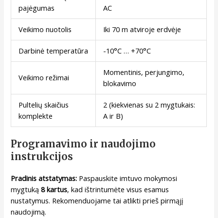
pajėgumas
AC
Veikimo nuotolis
Iki 70 m atviroje erdvėje
Darbinė temperatūra
-10°C … +70°C
Momentinis, perjungimo,
Veikimo režimai
blokavimo
Pultelių skaičius
2 (kiekvienas su 2 mygtukais:
komplekte
A ir B)
Programavimo ir naudojimo
instrukcijos
Pradinis atstatymas:
Paspauskite imtuvo mokymosi
mygtuką
8 kartus
, kad ištrintumėte visus esamus
nustatymus. Rekomenduojame tai atlikti prieš pirmąjį
naudojimą.