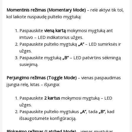
Momentinis režimas (Momentary Mode)
– relė aktyvi tik tol,
kol laikote nuspaudę pultelio mygtuką:
Paspauskite
vieną kartą
mokymosi mygtuką ant
imtuvo – LED indikatorius užges.
Paspauskite pultelio mygtuką
„A“
– LED sumirksės ir
užges.
Paspauskite mygtuką
„B“
– LED patvirtins sėkmingą
susiejimą.
Perjungimo režimas (Toggle Mode)
– vienas paspaudimas
įjungia relę, kitas – išjungia:
Paspauskite
2 kartus
mokymosi mygtuką – LED
užges.
Paspauskite pultelio mygtukus
„A“
, tada
„B“
, kad
išsaugotumėte konfigūraciją.
Blokavimo režimas (Latched Mode)
– vienas mygtukas