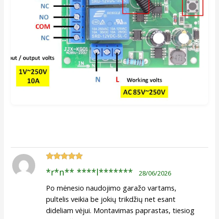
Įvertinimas:
*r*n** ****l*******
28/06/2026
5
iš 5
Po mėnesio naudojimo garažo vartams,
pultelis veikia be jokių trikdžių net esant
dideliam vėjui. Montavimas paprastas, tiesiog