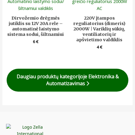
Dirvožemio drėgmės
220V įtampos
jutiklis su 12V 20A rele –
reguliatorius (dimeris)
automatinė laistymo
2000W | Variklių sūkių,
sistema sodui, šiltnamiui
ventiliatorių ir
apšvietimo valdiklis
6
€
4
€
Daugiau produktų kategorijoje Elektronika &
Automatizavimas