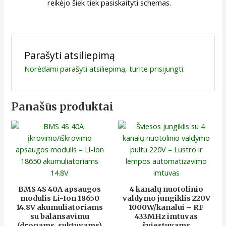
reikėjo šiek tiek pasiskaityti schemas.
Parašyti atsiliepimą
Norėdami parašyti atsiliepimą, turite
prisijungti
.
Panašūs produktai
BMS 4S 40A apsaugos
4 kanalų nuotolinio
modulis Li-Ion 18650
valdymo jungiklis 220V
14.8V akumuliatoriams
1000W/kanalui – RF
su balansavimu
433MHz imtuvas
(dronams, suktuvams)
šviestuvams