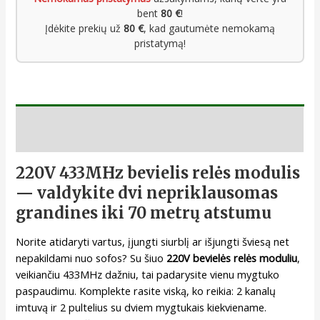
bent
80 €
!
Įdėkite prekių už
80 €
, kad gautumėte nemokamą
pristatymą!
Aprašymas
220V 433MHz bevielis relės modulis
— valdykite dvi nepriklausomas
grandines iki 70 metrų atstumu
Norite atidaryti vartus, įjungti siurblį ar išjungti šviesą net
nepakildami nuo sofos? Su šiuo
220V bevielės relės moduliu
,
veikiančiu 433MHz dažniu, tai padarysite vienu mygtuko
paspaudimu. Komplekte rasite viską, ko reikia: 2 kanalų
imtuvą ir 2 pultelius su dviem mygtukais kiekviename.