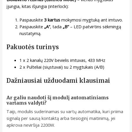
įjungia, kitas išjungia (interlock):
Paspauskite
3 kartus
mokymosi mygtuką ant imtuvo.
Paspauskite
„A“
, tada
„B“
– LED patvirtins sėkmingą
nustatymą.
Pakuotės turinys
1 x 2 kanalų 220V bevielis imtuvas, 433 MHz
2 x Pulteliai (siųstuvai) su 2 mygtukais (A/B)
Dažniausiai užduodami klausimai
Ar galiu naudoti šį modulį automatiniams
vartams valdyti?
Taip, modulis suderinamas su vartų automatika, kuri priima
signalą per sausą kontaktą arba tiesioginį maitinimą, jei
apkrova neviršija 2200W.