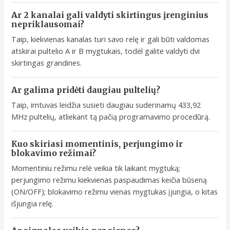
Ar 2 kanalai gali valdyti skirtingus įrenginius
nepriklausomai?
Taip, kiekvienas kanalas turi savo relę ir gali būti valdomas
atskirai pultelio A ir B mygtukais, todėl galite valdyti dvi
skirtingas grandines.
Ar galima pridėti daugiau pultelių?
Taip, imtuvas leidžia susieti daugiau suderinamų 433,92
MHz pultelių, atliekant tą pačią programavimo procedūrą.
Kuo skiriasi momentinis, perjungimo ir
blokavimo režimai?
Momentiniu režimu relė veikia tik laikant mygtuką;
perjungimo režimu kiekvienas paspaudimas keičia būseną
(ON/OFF); blokavimo režimu vienas mygtukas įjungia, o kitas
išjungia relę.