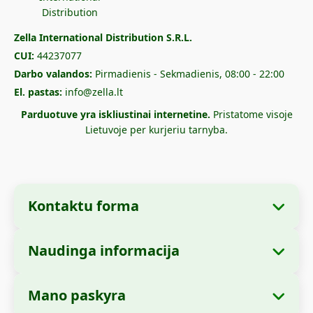
Zella International Distribution S.R.L.
CUI:
44237077
Darbo valandos:
Pirmadienis - Sekmadienis, 08:00 - 22:00
El. pastas:
info@zella.lt
Parduotuve yra iskliustinai internetine.
Pristatome visoje
Lietuvoje per kurjeriu tarnyba.
Kontaktu forma
Naudinga informacija
Imones informacija
Apie mus
Imones pavadinimas:
Zella International
Mano paskyra
Kaip uzsisakyti?
Distribution S.R.L.