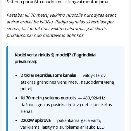
Sistema paruošta naudojimui ir lengvai montuojama.
Pastaba: Iki 70 metrų veikimo nuotolis nurodytas esant
atvirai erdvei be kliūčių. Radijo signalas skverbiasi per
sienas, tačiau faktinis veikimo atstumas gali skirtis
priklausomai nuo montavimo aplinkos.
Kodėl verta rinktis šį modelį? (Pagrindiniai
privalumai):
2 tikrai nepriklausomi kanalai
— valdykite dvi
atskiras grandines vienu metu, naudodami vieną
pultelį.
Iki 70 metrų veikimo nuotolis
— 433,92MHz
dažnio signalas pasiekia imtuvą net ir per kelias
sienas.
2200W apkrova
— pakankama galia vartų
varikliams, laistymo siurbliams ar lauko LED