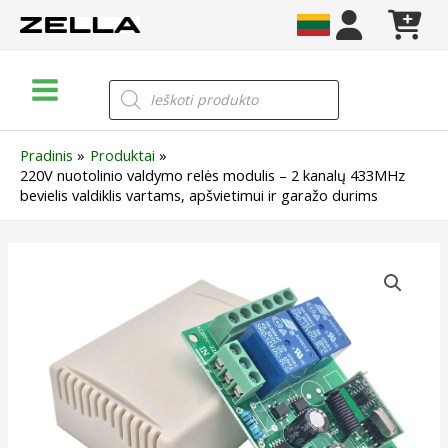
Pereiti
prie
turinio
Main
Products
search
Menu
Pradinis
Produktai
220V nuotolinio valdymo relės modulis – 2 kanalų 433MHz
bevielis valdiklis vartams, apšvietimui ir garažo durims
produkto
kiekis:
220V
nuotolinio
valdymo
relės
modulis
–
2