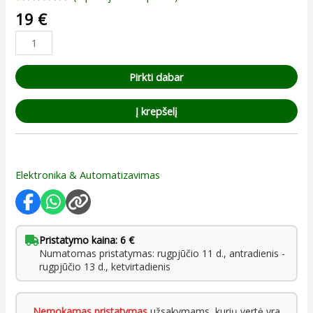
Įvertinimas:
1
19
€
5.00
iš 5
(viso
įvertinimų:
)
Pirkti dabar
Į krepšelį
Elektronika & Automatizavimas
Pristatymo kaina: 6 €
Numatomas pristatymas: rugpjūčio 11 d., antradienis -
rugpjūčio 13 d., ketvirtadienis
Nemokamas pristatymas
užsakymams, kurių vertė yra