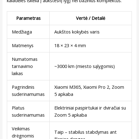
kaladėles iškelia į aukštesnį lygį nei bazinius komplektus.
Parametras
Vertė / Detalė
Medžiaga
Aukštos kokybės varis
Matmenys
18 × 23 × 4 mm
Numatomas
tarnavimo
~3000 km (miesto sąlygomis)
laikas
Pagrindinis
Xiaomi M365, Xiaomi Pro 2, Zoom
suderinamumas
5 apkaba
Platus
Elektriniai paspirtukai ir dviračiai su
suderinamumas
Zoom 5 apkaba
Veikimas
Taip – stabilus stabdymas ant
drėgnomis