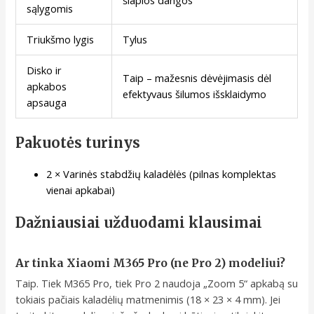
šlapios dangos
sąlygomis
Triukšmo lygis
Tylus
Disko ir
Taip – mažesnis dėvėjimasis dėl
apkabos
efektyvaus šilumos išsklaidymo
apsauga
Pakuotės turinys
2 × Varinės stabdžių kaladėlės (pilnas komplektas
vienai apkabai)
Dažniausiai užduodami klausimai
Ar tinka Xiaomi M365 Pro (ne Pro 2) modeliui?
Taip. Tiek M365 Pro, tiek Pro 2 naudoja „Zoom 5“ apkabą su
tokiais pačiais kaladėlių matmenimis (18 × 23 × 4 mm). Jei