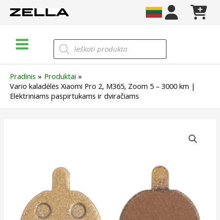
Pereiti
prie
turinio
Main
Products
search
Menu
Pradinis
Produktai
Vario kaladėlės Xiaomi Pro 2, M365, Zoom 5 – 3000 km |
Elektriniams paspirtukams ir dviračiams
produkto
kiekis:
Vario
kaladėlės
Xiaomi
Pro
2,
M365,
Zoom