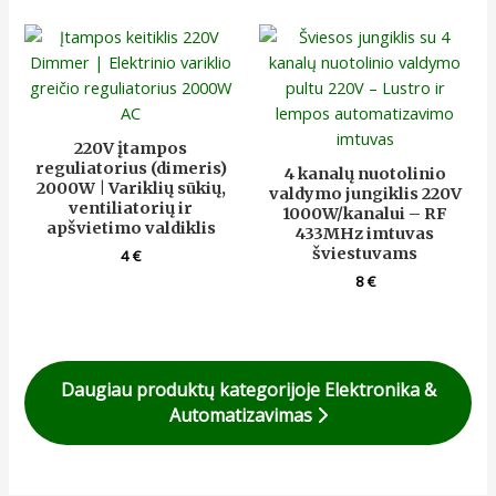
220V įtampos
reguliatorius (dimeris)
4 kanalų nuotolinio
2000W | Variklių sūkių,
valdymo jungiklis 220V
ventiliatorių ir
1000W/kanalui – RF
apšvietimo valdiklis
433MHz imtuvas
šviestuvams
4
€
8
€
Daugiau produktų kategorijoje Elektronika &
Automatizavimas