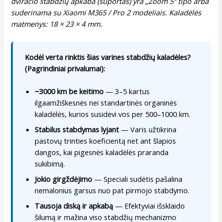
dviračio stabdžių apkaba (suportas) yra „Zoom 5“ tipo arba
suderinama su Xiaomi M365 / Pro 2 modeliais. Kaladėlės
matmenys: 18 × 23 × 4 mm.
Kodėl verta rinktis šias varines stabdžių kaladėles?
(Pagrindiniai privalumai):
~3000 km be keitimo
— 3–5 kartus
ilgaamžiškesnės nei standartinės organinės
kaladėlės, kurios susidėvi vos per 500–1000 km.
Stabilus stabdymas lyjant
— Varis užtikrina
pastovų trinties koeficientą net ant šlapios
dangos, kai pigesnės kaladėlės praranda
sukibimą.
Jokio girgždėjimo
— Speciali sudėtis pašalina
nemalonius garsus nuo pat pirmojo stabdymo.
Tausoja diską ir apkabą
— Efektyviai išsklaido
šilumą ir mažina viso stabdžių mechanizmo