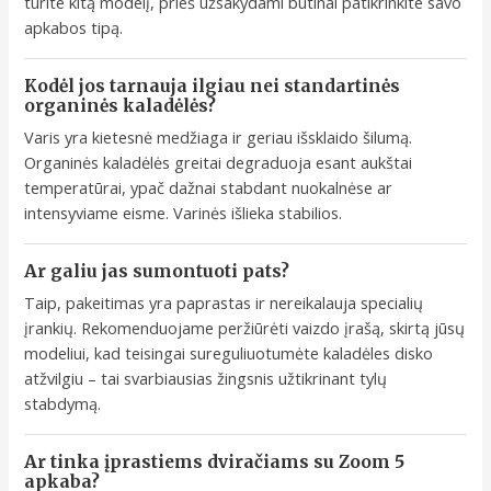
turite kitą modelį, prieš užsakydami būtinai patikrinkite savo
apkabos tipą.
Kodėl jos tarnauja ilgiau nei standartinės
organinės kaladėlės?
Varis yra kietesnė medžiaga ir geriau išsklaido šilumą.
Organinės kaladėlės greitai degraduoja esant aukštai
temperatūrai, ypač dažnai stabdant nuokalnėse ar
intensyviame eisme. Varinės išlieka stabilios.
Ar galiu jas sumontuoti pats?
Taip, pakeitimas yra paprastas ir nereikalauja specialių
įrankių. Rekomenduojame peržiūrėti vaizdo įrašą, skirtą jūsų
modeliui, kad teisingai sureguliuotumėte kaladėles disko
atžvilgiu – tai svarbiausias žingsnis užtikrinant tylų
stabdymą.
Ar tinka įprastiems dviračiams su Zoom 5
apkaba?