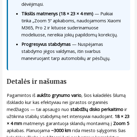
dėvėjimąsi.
Tikslūs matmenys (18 × 23 × 4 mm)
— Puikiai
tinka „Zoom 5“ apkaboms, naudojamoms Xiaomi
M365, Pro 2 ir kituose suderinamuose
modeliuose, nereikia jokių papildomų korekcijų.
Progresyvus stabdymas
— Nuspėjamas
stabdymo jėgos valdymas, itin svarbus
manevruojant tarp automobilių ar pėsčiųjų.
Detalės ir našumas
Pagamintos iš
aukšto grynumo vario
, šios kaladėlės šilumą
išsklaido kur kas efektyviau nei įprastos organinės
medžiagos — tai apsaugo nuo
stabdžių disko perkaitimo
ir
užtikrina stabilų stabdymą net intensyviai naudojant.
18 × 23
× 4 mm
matmenys garantuoja sklandų montavimą į
Zoom 5
apkabas. Planuojama
~3000 km
rida miesto sąlygomis šias