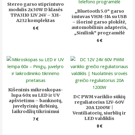
Stereo garso stiprintuvo
modulis 2x30W D klasės
„Bluetooth 5.0“ garso
TPA3110 12V 24V – XH-
imtuvas VHM-314 su USB
A232 komplektas
– išorinė garso plokštė,
automobilinis adapteris,
6
€
„Sinilink“ programėlė
6
€
Kišeninis mikroskopas-
lupa 60x su LED ir UV
DC PWM variklio sūkių
apšvietimu – banknotų,
reguliatorius 12V-60V
juvelyrinių dirbinių,
20A 1200W |
laikrodžių tikrinimui
Ventiliatorių, siurblių ir
LED valdiklis
7
€
8
€